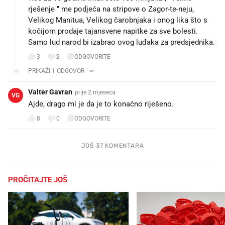
rješenje " me podjeća na stripove o Zagor-te-neju,
Velikog Manitua, Velikog čarobnjaka i onog lika što s
kočijom prodaje tajansvene napitke za sve bolesti.
Samo lud narod bi izabrao ovog luđaka za predsjednika.
3
2
ODGOVORITE
PRIKAŽI 1 ODGOVOR
Valter Gavran
prije 2 mjeseca
VG
Ajde, drago mi je da je to konačno riješeno.
8
0
ODGOVORITE
JOŠ 37 KOMENTARA
PROČITAJTE JOŠ