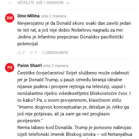
UČITAJTE JOŠ 1 ODGOVOR
Dino Milina
prije 2 mjeseca
DM
Nevjerojatno je da Donald skoro svaki dan završi jedan
te isti rat, a još nije dobio Nobelovu nagradu za mir.
Jedino je Infantino prepoznao Donaldov pacifistički
potencijal.
7
1
ODGOVORITE
Paion Sharri
prije 2 mjeseca
PS
Čestitke čovječanstvu! Svijet službeno može odahnuti
jer je Donald Trump, u pauzi između biranja idealne
nijanse pudera i provjere rejtinga na televiziji, usput i
nonšalantno riješio višedesetljetni bliskoistočni čvor. I
to kako? Pa, u svom provjerenom, klasičnom stilu:
"Imamo dogovor, konceptualan je, detaljan je, nitko ga
još nije potpisao, ali ja sam ga već proglasio
povijesnim."
​Nema labavo kod Donalda. Trump je ponosno nabrojao
cijeli telefonski imenik Bliskog istoka – od Netanyahua