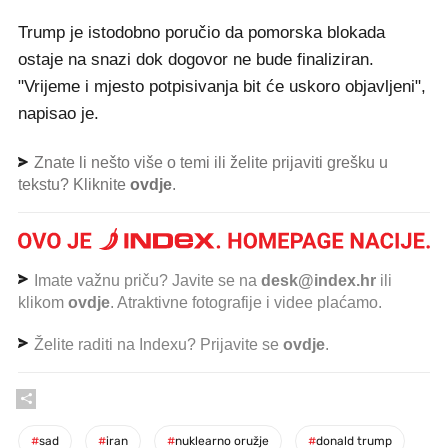
Trump je istodobno poručio da pomorska blokada
ostaje na snazi dok dogovor ne bude finaliziran.
"Vrijeme i mjesto potpisivanja bit će uskoro objavljeni",
napisao je.
Znate li nešto više o temi ili želite prijaviti grešku u
tekstu? Kliknite
ovdje
.
Imate važnu priču? Javite se na
desk@index.hr
ili
klikom
ovdje
. Atraktivne fotografije i videe plaćamo.
Želite raditi na Indexu? Prijavite se
ovdje
.
#
sad
#
iran
#
nuklearno oružje
#
donald trump