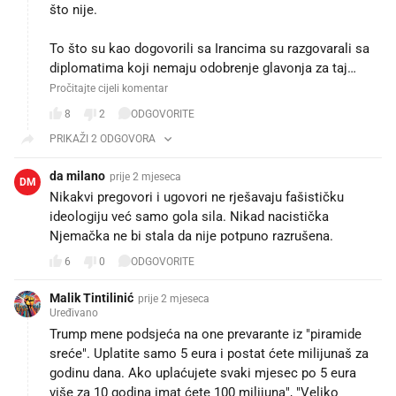
što nije.
To što su kao dogovorili sa Irancima su razgovarali sa
diplomatima koji nemaju odobrenje glavonja za taj…
Pročitajte cijeli komentar
8
2
ODGOVORITE
PRIKAŽI 2 ODGOVORA
da milano
prije 2 mjeseca
DM
Nikakvi pregovori i ugovori ne rješavaju fašističku
ideologiju već samo gola sila. Nikad nacistička
Njemačka ne bi stala da nije potpuno razrušena.
6
0
ODGOVORITE
Malik Tintilinić
prije 2 mjeseca
Uređivano
Trump mene podsjeća na one prevarante iz "piramide
sreće". Uplatite samo 5 eura i postat ćete milijunaš za
godinu dana. Ako uplaćujete svaki mjesec po 5 eura
više za 10 godina imat ćete 100 milijuna", "Veliko