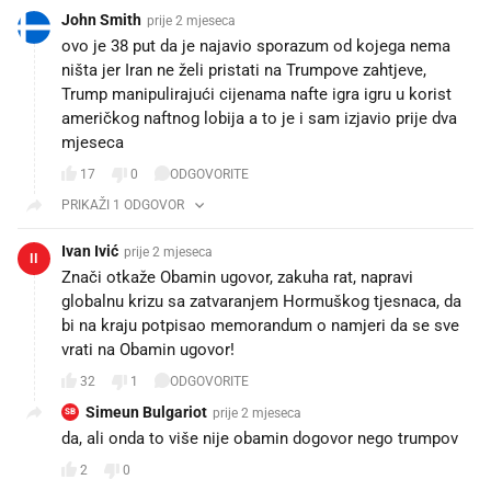
John Smith
prije 2 mjeseca
ovo je 38 put da je najavio sporazum od kojega nema
ništa jer Iran ne želi pristati na Trumpove zahtjeve,
Trump manipulirajući cijenama nafte igra igru u korist
američkog naftnog lobija a to je i sam izjavio prije dva
mjeseca
17
0
ODGOVORITE
PRIKAŽI 1 ODGOVOR
Ivan Ivić
prije 2 mjeseca
II
Znači otkaže Obamin ugovor, zakuha rat, napravi
globalnu krizu sa zatvaranjem Hormuškog tjesnaca, da
bi na kraju potpisao memorandum o namjeri da se sve
vrati na Obamin ugovor!
32
1
ODGOVORITE
Simeun Bulgariot
prije 2 mjeseca
SB
da, ali onda to više nije obamin dogovor nego trumpov
2
0