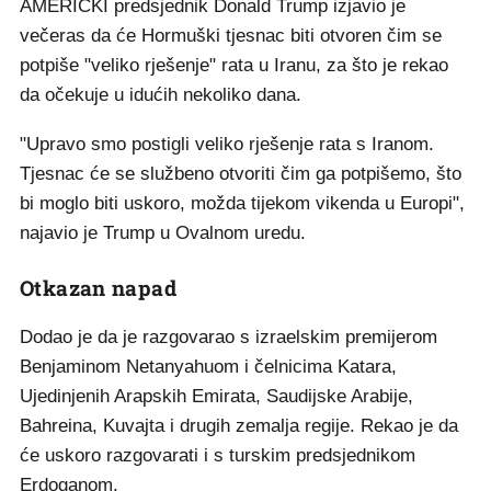
AMERIČKI predsjednik Donald Trump izjavio je
večeras da će Hormuški tjesnac biti otvoren čim se
potpiše "veliko rješenje" rata u Iranu, za što je rekao
da očekuje u idućih nekoliko dana.
"Upravo smo postigli veliko rješenje rata s Iranom.
Tjesnac će se službeno otvoriti čim ga potpišemo, što
bi moglo biti uskoro, možda tijekom vikenda u Europi",
najavio je Trump u Ovalnom uredu.
Otkazan napad
Dodao je da je razgovarao s izraelskim premijerom
Benjaminom Netanyahuom i čelnicima Katara,
Ujedinjenih Arapskih Emirata, Saudijske Arabije,
Bahreina, Kuvajta i drugih zemalja regije. Rekao je da
će uskoro razgovarati i s turskim predsjednikom
Erdoganom.