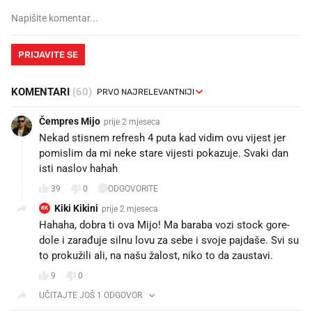
PRIJAVITE SE
KOMENTARI
(60)
Čempres Mijo
prije 2 mjeseca
Nekad stisnem refresh 4 puta kad vidim ovu vijest jer
pomislim da mi neke stare vijesti pokazuje. Svaki dan
isti naslov hahah
39
0
ODGOVORITE
Kiki Kikini
prije 2 mjeseca
KK
Hahaha, dobra ti ova Mijo! Ma baraba vozi stock gore-
dole i zarađuje silnu lovu za sebe i svoje pajdaše. Svi su
to prokužili ali, na našu žalost, niko to da zaustavi.
9
0
UČITAJTE JOŠ 1 ODGOVOR