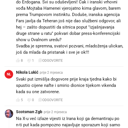
do Erdogana. Svi su oduševljeni! Čak i iranski vrhovni
vođa Mojtaba Hamenei vjerojatno kima glavom, barem
prema Trumpovom instinktu. Doduše, iranska agencija
Fars javlja da Teheran još nije dao službeni odgovor, ali
hej – zašto dopustiti da sitnica poput "izjašnjavanja
druge strane u ratu" pokvari dobar press-konferencijski
show u Ovalnom uredu?
Svadba je spremna, svatovi pozvani, mladoženja ulickan,
još da mlada da pristanak i sve je ok!!!
8
1
ODGOVORITE
Nikola Lukić
prije 2 mjeseca
NL
Svaki put izmišlja dogovore prije kraja tjedna kako bi
spustio cijene nafte i smirio dionice tijekom vikenda
kada su one zatvorene.
5
0
ODGOVORITE
Scotsman Zgb
prije 2 mjeseca
Na X-u već izlaze vijesti iz Irana koji ga demantiraju po
n-ti put kada pompozno najavljuje sporazum koji samo