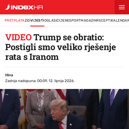
PRETPLATA
ZID
VIJESTI
OGLASI
CIJENE
SPORT
MAGAZIN
RECEPTI
KALENDA
VIDEO
Trump se obratio:
Postigli smo veliko rješenje
rata s Iranom
Hina
Zadnja nadopuna: 00:09, 12. lipnja 2026.