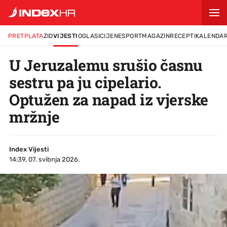
PRETPLATA
ZID
VIJESTI
OGLASI
CIJENE
SPORT
MAGAZIN
RECEPTI
KALENDA
U Jeruzalemu srušio časnu
sestru pa ju cipelario.
Optužen za napad iz vjerske
mržnje
Index Vijesti
14:39, 07. svibnja 2026.