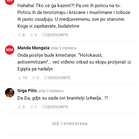
MR
Hahaha! Tko ce ga kazniti?! Pa oni ih poticu na to.
Poticu ih da teroriziraju i krscane i muslimane i toboze
ih javno osudjuju. U medjuvremenu, sve po starome.
Koga vi zajebavate, budaletine
8
3
ODGOVORITE
Manda Mangata
prije 3 mjeseca
MM
Onda poslije bude kmečanje: “Holokaust,
antisemitizam”… već viđeno otkad su ekipu protjerali iz
Egipta pa nadalje
10
5
ODGOVORITE
Grga Pitic
prije 3 mjeseca
Da Da, gdje su sada ovi branitelji Iz#ae[a.. !?
5
1
ODGOVORITE
JOŠ 7 KOMENTARA