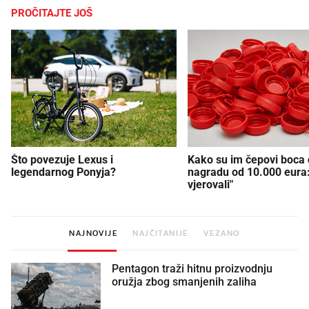
PROČITAJTE JOŠ
Što povezuje Lexus i
Kako su im čepovi boca d
legendarnog Ponyja?
nagradu od 10.000 eura
vjerovali"
NAJNOVIJE
NAJČITANIJE
VEZANO
Pentagon traži hitnu proizvodnju
oružja zbog smanjenih zaliha