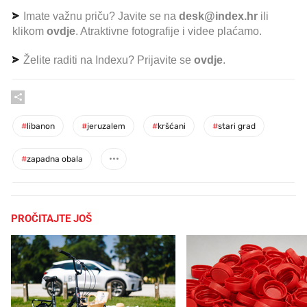
Imate važnu priču? Javite se na
desk@index.hr
ili
klikom
ovdje
. Atraktivne fotografije i videe plaćamo.
Želite raditi na Indexu? Prijavite se
ovdje
.
#
libanon
#
jeruzalem
#
kršćani
#
stari grad
#
zapadna obala
PROČITAJTE JOŠ