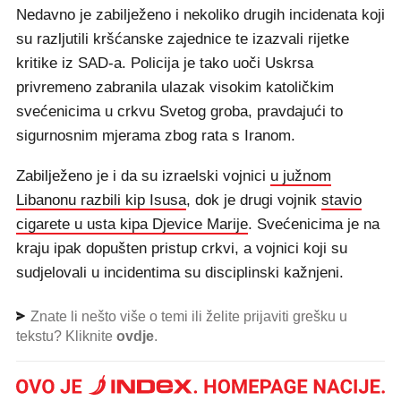
Nedavno je zabilježeno i nekoliko drugih incidenata koji
su razljutili kršćanske zajednice te izazvali rijetke
kritike iz SAD-a. Policija je tako uoči Uskrsa
privremeno zabranila ulazak visokim katoličkim
svećenicima u crkvu Svetog groba, pravdajući to
sigurnosnim mjerama zbog rata s Iranom.
Zabilježeno je i da su izraelski vojnici
u južnom
Libanonu razbili kip Isusa
, dok je drugi vojnik
stavio
cigarete u usta kipa Djevice Marije
. Svećenicima je na
kraju ipak dopušten pristup crkvi, a vojnici koji su
sudjelovali u incidentima su disciplinski kažnjeni.
Znate li nešto više o temi ili želite prijaviti grešku u
tekstu? Kliknite
ovdje
.