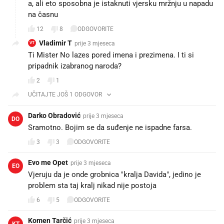
a, ali eto sposobna je istaknuti vjersku mržnju u napadu
na časnu
12
8
ODGOVORITE
Vladimir T
prije 3 mjeseca
VT
Ti Mister No lazes pored imena i prezimena. I ti si
pripadnik izabranog naroda?
2
1
UČITAJTE JOŠ 1 ODGOVOR
Darko Obradović
prije 3 mjeseca
DO
Sramotno. Bojim se da suđenje ne ispadne farsa.
3
3
ODGOVORITE
Evo me Opet
prije 3 mjeseca
EO
Vjeruju da je onde grobnica "kralja Davida", jedino je
problem sta taj kralj nikad nije postoja 😁
6
5
ODGOVORITE
Komen Tarčić
prije 3 mjeseca
KT