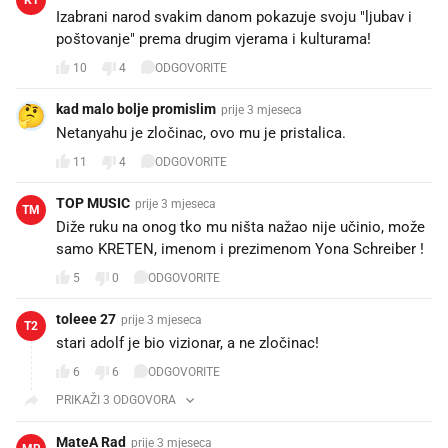
Izabrani narod svakim danom pokazuje svoju "ljubav i
poštovanje" prema drugim vjerama i kulturama!
10
4
ODGOVORITE
kad malo bolje promislim
prije 3 mjeseca
Netanyahu je zločinac, ovo mu je pristalica.
11
4
ODGOVORITE
TOP MUSIC
prije 3 mjeseca
TM
Diže ruku na onog tko mu ništa nažao nije učinio, može
samo KRETEN, imenom i prezimenom Yona Schreiber !
5
0
ODGOVORITE
toleee 27
prije 3 mjeseca
T2
stari adolf je bio vizionar, a ne zločinac!
6
6
ODGOVORITE
PRIKAŽI 3 ODGOVORA
MateA Rad
prije 3 mjeseca