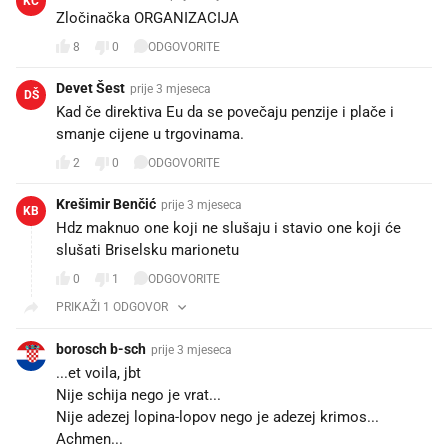
KC
Zločinačka ORGANIZACIJA
8
0
ODGOVORITE
Devet Šest
prije 3 mjeseca
DŠ
Kad če direktiva Eu da se povečaju penzije i plače i
smanje cijene u trgovinama.
2
0
ODGOVORITE
Krešimir Benčić
prije 3 mjeseca
KB
Hdz maknuo one koji ne slušaju i stavio one koji će
slušati Briselsku marionetu
0
1
ODGOVORITE
PRIKAŽI 1 ODGOVOR
borosch b-sch
prije 3 mjeseca
...et voila, jbt
Nije schija nego je vrat...
Nije adezej lopina-lopov nego je adezej krimos...
Achmen...