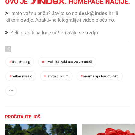
Imate važnu priču? Javite se na
desk@index.hr
ili
klikom
ovdje
. Atraktivne fotografije i videe plaćamo.
Želite raditi na Indexu? Prijavite se
ovdje
.
#
branko hrg
#
hrvatska zaklada za znanost
#
milan mesić
#
anita zirdum
#
anamarija badovinac
PROČITAJTE JOŠ