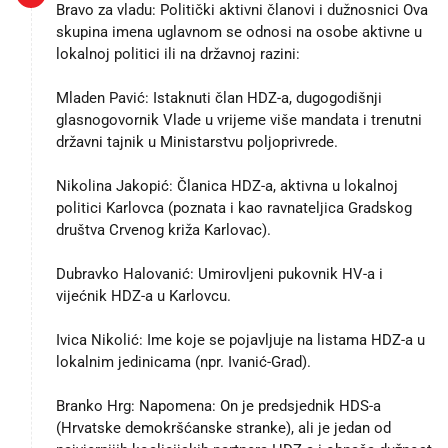
Bravo za vladu: Politički aktivni članovi i dužnosnici Ova
skupina imena uglavnom se odnosi na osobe aktivne u
lokalnoj politici ili na državnoj razini:
Mladen Pavić: Istaknuti član HDZ-a, dugogodišnji
glasnogovornik Vlade u vrijeme više mandata i trenutni
državni tajnik u Ministarstvu poljoprivrede.
Nikolina Jakopić: Članica HDZ-a, aktivna u lokalnoj
politici Karlovca (poznata i kao ravnateljica Gradskog
društva Crvenog križa Karlovac).
Dubravko Halovanić: Umirovljeni pukovnik HV-a i
vijećnik HDZ-a u Karlovcu.
Ivica Nikolić: Ime koje se pojavljuje na listama HDZ-a u
lokalnim jedinicama (npr. Ivanić-Grad).
Branko Hrg: Napomena: On je predsjednik HDS-a
(Hrvatske demokršćanske stranke), ali je jedan od