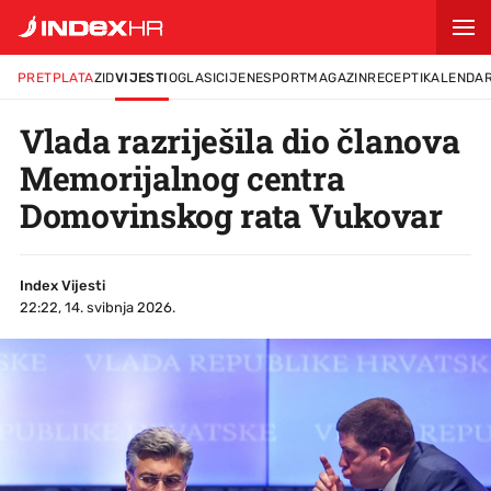
PRETPLATA
ZID
VIJESTI
OGLASI
CIJENE
SPORT
MAGAZIN
RECEPTI
KALENDA
Vlada razriješila dio članova
Memorijalnog centra
Domovinskog rata Vukovar
Index Vijesti
22:22, 14. svibnja 2026.