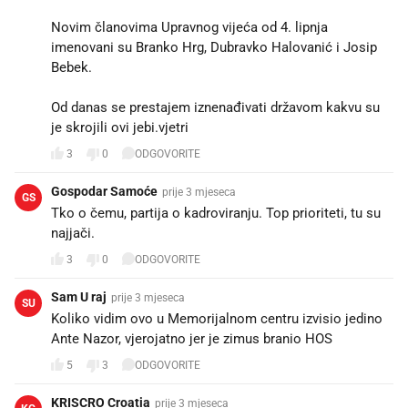
Novim članovima Upravnog vijeća od 4. lipnja
imenovani su Branko Hrg, Dubravko Halovanić i Josip
Bebek.
Od danas se prestajem iznenađivati državom kakvu su
je skrojili ovi jebi.vjetri
3
0
ODGOVORITE
Gospodar Samoće
prije 3 mjeseca
GS
Tko o čemu, partija o kadroviranju. Top prioriteti, tu su
najjači.
3
0
ODGOVORITE
Sam U raj
prije 3 mjeseca
SU
Koliko vidim ovo u Memorijalnom centru izvisio jedino
Ante Nazor, vjerojatno jer je zimus branio HOS
5
3
ODGOVORITE
KRISCRO Croatia
prije 3 mjeseca