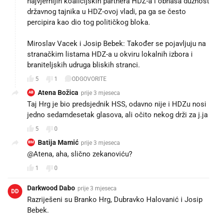
najvjernijih koalicijskih partnera HDZ-a i obnaša dužnost
državnog tajnika u HDZ-ovoj vladi, pa ga se često
percipira kao dio tog političkog bloka.
Miroslav Vacek i Josip Bebek: Također se pojavljuju na
stranačkim listama HDZ-a u okviru lokalnih izbora i
braniteljskih udruga bliskih stranci.
5
1
ODGOVORITE
Atena Božica
prije 3 mjeseca
AB
Taj Hrg je bio predsjednik HSS, odavno nije i HDZu nosi
jedno sedamdesetak glasova, ali očito nekog drži za j.ja
5
0
Batija Mamić
prije 3 mjeseca
BM
@Atena, aha, slično zekanoviću?
1
0
Darkwood Dabo
prije 3 mjeseca
DD
Razriješeni su Branko Hrg, Dubravko Halovanić i Josip
Bebek.