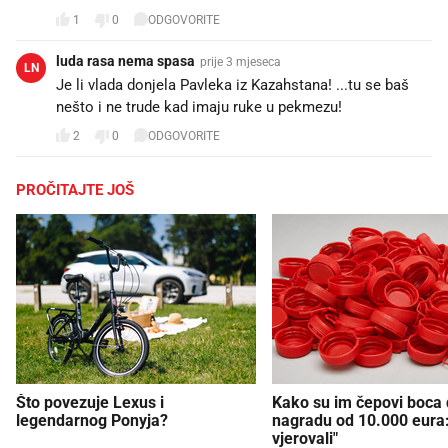
1
0
ODGOVORITE
luda rasa nema spasa
prije 3 mjeseca
LN
Je li vlada donjela Pavleka iz Kazahstana! ...tu se baš
nešto i ne trude kad imaju ruke u pekmezu!
2
0
ODGOVORITE
PROČITAJTE JOŠ
Što povezuje Lexus i
Kako su im čepovi boca d
legendarnog Ponyja?
nagradu od 10.000 eura
vjerovali"