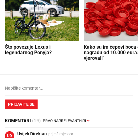
Što povezuje Lexus i
Kako su im čepovi boca d
legendarnog Ponyja?
nagradu od 10.000 eura
vjerovali"
PRIJAVITE SE
KOMENTARI
(19)
Uvijek Direktan
prije 3 mjeseca
UD