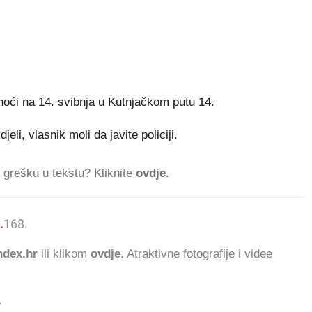
noći na 14. svibnja u Kutnjačkom putu 14.
jeli, vlasnik moli da javite policiji.
ti grešku u tekstu? Kliknite
ovdje
.
.
168.618 ČITATELJA DANA
dex.hr
ili klikom
ovdje
. Atraktivne fotografije i videe
.