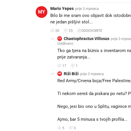
Mario Yepes
prije 3 mjeseca
MY
Bilo bi me sram ovo objavit dok istodobno
ne jedan pišljivi stol...
20
25
ODGOVORITE
Chaetophractus Villosus
prije 3 mjes
CV
Uređivano
Tko ga tjera na biznis s inventarom na
prije zatvaranja...
17
1
Riži Biži
prije 3 mjeseca
RB
Red Army/Crvena boja/Free Palestine/I'
Ti nekom sereš da piskara po netu? P
Nego, jesi bio ono u Splitu, vagini
Ajmo, bar 5 minusa s tvojih profila..
5
3