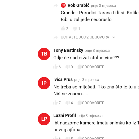
Rob Grabić
prije 3 mjeseca
RG
Grande - Porodici Tarana ti li si. Koli
Bibi u zalijeđe nedoraslo
2
1
UČITAJTE JOŠ 2 ODGOVORA
Tony Bestinsky
prije 3 mjeseca
TB
Gdje će sad držat stolno vino?!?
6
0
ODGOVORITE
Ivica Prus
prije 3 mjeseca
IP
Ne treba se miješati. Tko zna što je tu u 
Niš ne znamo.....
7
4
ODGOVORITE
Lazni Profil
prije 3 mjeseca
LP
jbt nadzorne kamere imaju snimku ko iz 1
novog ajfona
6
5
ODGOVORITE