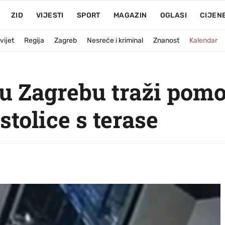
ZID
VIJESTI
SPORT
MAGAZIN
OGLASI
CIJEN
vijet
Regija
Zagreb
Nesreće i kriminal
Znanost
Kalendar
 u Zagrebu traži pomo
stolice s terase