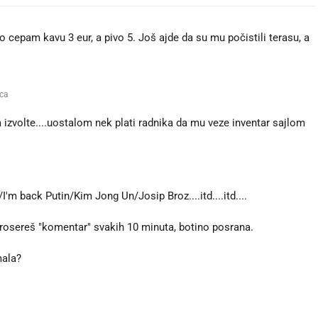
 cepam kavu 3 eur, a pivo 5. Još ajde da su mu počistili terasu, a
eca
 izvolte....uostalom nek plati radnika da mu veze inventar sajlom
m back Putin/Kim Jong Un/Josip Broz....itd....itd....
rosereš "komentar" svakih 10 minuta, botino posrana.
ce mala? 🤣🤣🤣🤣🖕
.😅😅😅