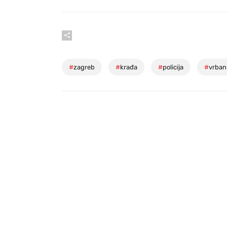
#
zagreb
#
krađa
#
policija
#
vrban