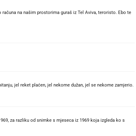
ko računa na našim prostorima guraš iz Tel Aviva, teroristo. Ebo te
pitanju, jel reket plaćen, jel nekome dužan, jel se nekome zamjerio.
969, za razliku od snimke s mjeseca iz 1969 koja izgleda ko s