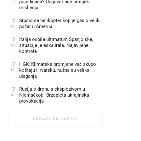
h
pojedinaca? Odgovor nije prosjek
mišljenja
7
Srušio se helikopter koji je gasio veliki
kol
požar u Americi
7
Italija odbila ultimatum Španjolske,
kol
situacija je eskalirala. Najavljene
kontrole
7
HGK: Klimatske promjene već skupo
kol
koštaju Hrvatsku, nužna su velika
ulaganja
7
Rusija o dronu s eksplozivom u
kol
Njemačkoj: "Brzopleta ukrajinska
provokacija"
PRIKAŽI JOŠ VIJESTI