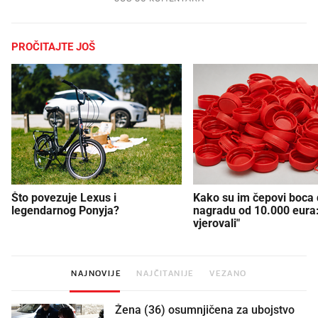
PROČITAJTE JOŠ
Što povezuje Lexus i
Kako su im čepovi boca d
legendarnog Ponyja?
nagradu od 10.000 eura
vjerovali"
NAJNOVIJE
NAJČITANIJE
VEZANO
Žena (36) osumnjičena za ubojstvo