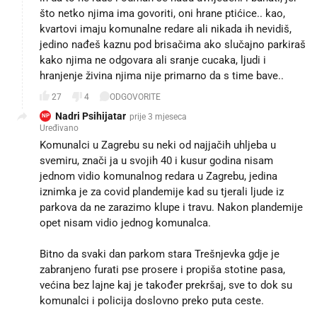
što netko njima ima govoriti, oni hrane ptićice.. kao,
kvartovi imaju komunalne redare ali nikada ih nevidiš,
jedino nađeš kaznu pod brisačima ako slučajno parkiraš
kako njima ne odgovara ali sranje cucaka, ljudi i
hranjenje živina njima nije primarno da s time bave..
27
4
ODGOVORITE
Nadri Psihijatar
prije 3 mjeseca
NP
Uređivano
Komunalci u Zagrebu su neki od najjačih uhljeba u
svemiru, znači ja u svojih 40 i kusur godina nisam
jednom vidio komunalnog redara u Zagrebu, jedina
iznimka je za covid plandemije kad su tjerali ljude iz
parkova da ne zarazimo klupe i travu. Nakon plandemije
opet nisam vidio jednog komunalca.
Bitno da svaki dan parkom stara Trešnjevka gdje je
zabranjeno furati pse prosere i propiša stotine pasa,
većina bez lajne kaj je također prekršaj, sve to dok su
komunalci i policija doslovno preko puta ceste.