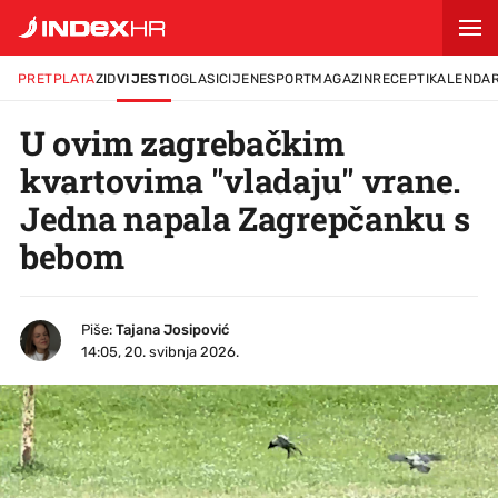
PRETPLATA
ZID
VIJESTI
OGLASI
CIJENE
SPORT
MAGAZIN
RECEPTI
KALENDA
U ovim zagrebačkim
kvartovima "vladaju" vrane.
Jedna napala Zagrepčanku s
bebom
Piše:
Tajana Josipović
14:05, 20. svibnja 2026.