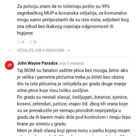
Za policiju znam da to toleriraju pošto su 99%
zagrebačkog MUP-a bosanska seljačija, za komunalce
mogu samo pretpostaviti da su ista vrsta, seljoberi bog
zna otkud bez ikakvog osjećaja odgovornosti ili
higijene.
6
0
UČITAJTE JOŠ 4 ODGOVORA
John Wayne Paradox
prije 3 mjeseca
JP
Taj BIOM su fanatici zaštite ptica bez mozga, bitno ako
je velika i pametna ptičurina treba ju štititi bez obzira
što ta ista ptičurina je istrijebila po gradu druge manje
sitne ptice koje nisu toliko uočljive.
Po gradu su nestali slavuji, češljugari, žutarice, sjenice,
kosevi, zelenduri, jurčice, vrapci itd. zbog tih vrana koje
su se prenakotile jer nemaju prirodnih neprijatelja u
gradu da ih barem malo drže pod kontrolom i imaju hrpu
hrane po smeću u gradu.
Meni je draži slavuj koji pjeva noću u parku kojeg nisam