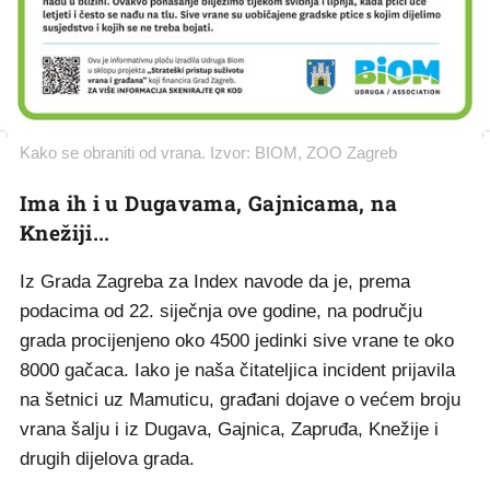
Kako se obraniti od vrana. Izvor: BIOM, ZOO Zagreb
Ima ih i u Dugavama, Gajnicama, na
Knežiji...
Iz Grada Zagreba za Index navode da je, prema
podacima od 22. siječnja ove godine, na području
grada procijenjeno oko 4500 jedinki sive vrane te oko
8000 gačaca. Iako je naša čitateljica incident prijavila
na šetnici uz Mamuticu, građani dojave o većem broju
vrana šalju i iz Dugava, Gajnica, Zapruđa, Knežije i
drugih dijelova grada.