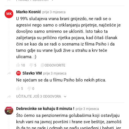
Marko Kosnić
prije 3 mjeseca
MK
U 99% slučajeva vrana brani gnijezdo, ne radi se o
agresivi nego samo o otklanjanju prijetnje, najčešće je
dovoljno samo smireno se ukloniti. Isto tako ta
zalijetanja su prilično rijetka pojava, kad čitaš članak
čini se kao da se radi o scenama iz filma Psiho i da
tamo gdje su vrane ljudi žive u strahu a krv teče
ulicama. :)
10
5
ODGOVORITE
Slavko VM
prije 3 mjeseca
SV
Ne sjećam se da u filmu Psiho bilo nekih ptica. 🤔
5
0
UČITAJTE JOŠ 3 ODGOVORA
Debrecinke se kuhaju 8 minuta !
prije 3 mjeseca
Što ćemo sa penzionerima golubašima koji ostavljaju
kruh vani na javnoj površini i hrane sve beštije, zamoliš
ih da to ne rade i odmah se nađu uvrijeđeni i bahati, jer