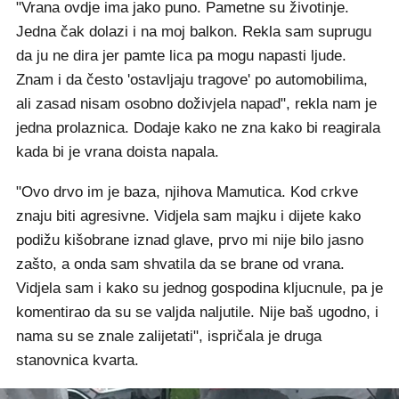
"Vrana ovdje ima jako puno. Pametne su životinje.
Jedna čak dolazi i na moj balkon. Rekla sam suprugu
da ju ne dira jer pamte lica pa mogu napasti ljude.
Znam i da često 'ostavljaju tragove' po automobilima,
ali zasad nisam osobno doživjela napad", rekla nam je
jedna prolaznica. Dodaje kako ne zna kako bi reagirala
kada bi je vrana doista napala.
"Ovo drvo im je baza, njihova Mamutica. Kod crkve
znaju biti agresivne. Vidjela sam majku i dijete kako
podižu kišobrane iznad glave, prvo mi nije bilo jasno
zašto, a onda sam shvatila da se brane od vrana.
Vidjela sam i kako su jednog gospodina kljucnule, pa je
komentirao da su se valjda naljutile. Nije baš ugodno, i
nama su se znale zalijetati", ispričala je druga
stanovnica kvarta.