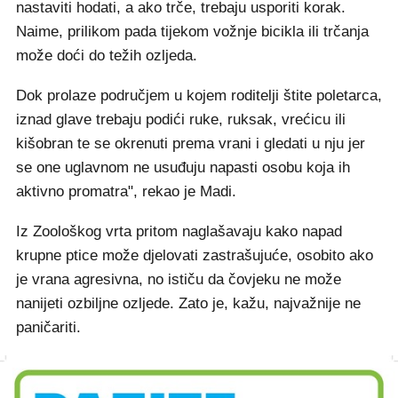
nastaviti hodati, a ako trče, trebaju usporiti korak.
Naime, prilikom pada tijekom vožnje bicikla ili trčanja
može doći do težih ozljeda.
Dok prolaze područjem u kojem roditelji štite poletarca,
iznad glave trebaju podići ruke, ruksak, vrećicu ili
kišobran te se okrenuti prema vrani i gledati u nju jer
se one uglavnom ne usuđuju napasti osobu koja ih
aktivno promatra", rekao je Madi.
Iz Zoološkog vrta pritom naglašavaju kako napad
krupne ptice može djelovati zastrašujuće, osobito ako
je vrana agresivna, no ističu da čovjeku ne može
nanijeti ozbiljne ozljede. Zato je, kažu, najvažnije ne
paničariti.