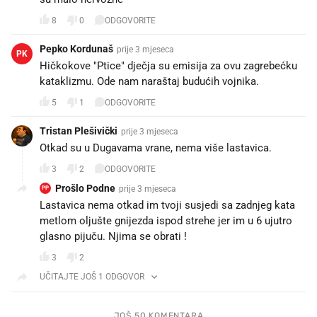
8
0
ODGOVORITE
Pepko Kordunaš
prije 3 mjeseca
PK
Hičkokove "Ptice" dječja su emisija za ovu zagrebećku
kataklizmu. Ode nam naraštaj budućih vojnika.
5
1
ODGOVORITE
Tristan Plešivički
prije 3 mjeseca
Otkad su u Dugavama vrane, nema više lastavica.
3
2
ODGOVORITE
Prošlo Podne
prije 3 mjeseca
PP
Lastavica nema otkad im tvoji susjedi sa zadnjeg kata
metlom oljušte gnijezda ispod strehe jer im u 6 ujutro
glasno pijuču. Njima se obrati !
3
2
UČITAJTE JOŠ 1 ODGOVOR
JOŠ 50 KOMENTARA