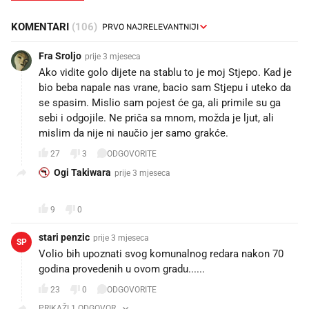
KOMENTARI
(106)
Fra Sroljo
prije 3 mjeseca
Ako vidite golo dijete na stablu to je moj Stjepo. Kad je
bio beba napale nas vrane, bacio sam Stjepu i uteko da
se spasim. Mislio sam pojest će ga, ali primile su ga
sebi i odgojile. Ne priča sa mnom, možda je ljut, ali
mislim da nije ni naučio jer samo grakće.
27
3
ODGOVORITE
Ogi Takiwara
prije 3 mjeseca
😂😂👍
9
0
stari penzic
prije 3 mjeseca
SP
Volio bih upoznati svog komunalnog redara nakon 70
godina provedenih u ovom gradu......
23
0
ODGOVORITE
PRIKAŽI 1 ODGOVOR