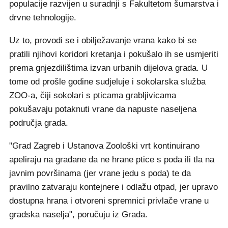
populacije razvijen u suradnji s Fakultetom šumarstva i
drvne tehnologije.
Uz to, provodi se i obilježavanje vrana kako bi se
pratili njihovi koridori kretanja i pokušalo ih se usmjeriti
prema gnjezdilištima izvan urbanih dijelova grada. U
tome od prošle godine sudjeluje i sokolarska služba
ZOO-a, čiji sokolari s pticama grabljivicama
pokušavaju potaknuti vrane da napuste naseljena
područja grada.
"Grad Zagreb i Ustanova Zoološki vrt kontinuirano
apeliraju na građane da ne hrane ptice s poda ili tla na
javnim površinama (jer vrane jedu s poda) te da
pravilno zatvaraju kontejnere i odlažu otpad, jer upravo
dostupna hrana i otvoreni spremnici privlače vrane u
gradska naselja", poručuju iz Grada.