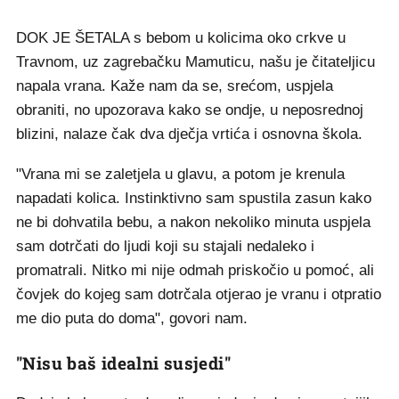
DOK JE ŠETALA s bebom u kolicima oko crkve u
Travnom, uz zagrebačku Mamuticu, našu je čitateljicu
napala vrana. Kaže nam da se, srećom, uspjela
obraniti, no upozorava kako se ondje, u neposrednoj
blizini, nalaze čak dva dječja vrtića i osnovna škola.
"Vrana mi se zaletjela u glavu, a potom je krenula
napadati kolica. Instinktivno sam spustila zasun kako
ne bi dohvatila bebu, a nakon nekoliko minuta uspjela
sam dotrčati do ljudi koji su stajali nedaleko i
promatrali. Nitko mi nije odmah priskočio u pomoć, ali
čovjek do kojeg sam dotrčala otjerao je vranu i otpratio
me dio puta do doma", govori nam.
"Nisu baš idealni susjedi"