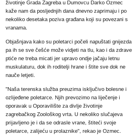
životinje Grada Zagreba u Dumovcu Darko Ozmec
kaže nam da posljednjih dana dnevno zaprimaju i po
nekoliko desetaka poziva građana koji su povezani s
vranama.
Objašnjava kako su poletarci počeli napuštati gnijezda
pa ih se sve češće može vidjeti na tlu, kao i da zdrave
ptiće ne treba micati jer upravo ondje jačaju letnu
muskulaturu, dok ih roditelji hrane i štite sve dok ne
nauče letjeti.
"Naša terenska služba preuzima isključivo bolesne i
ozlijeđene poletarce. Njih prevozimo na liječenje i
oporavak u Oporavilište za divlje životinje
zagrebačkog Zoološkog vrta. U nekoliko slučajeva
prijavljeno je i da se odrasle vrane, štiteći svoje
poletarce, zalijeću u prolaznike", rekao je Ozmec.