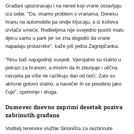
Građani upozoravaju i na nered koji vrane ostavljaju
iza sebe. "Da, imamo problem s vranama. Donesu
hranu na automobile pa ondje kljucaju, a iz koševa
izvlače smeće. Roditeljima nije svejedno pustiti malu
djecu samu u park jer se zna dogoditi da vrane
napadaju prolaznike", kaže još jedna Zagrepčanka.
"Nisu baš najugodniji susjedi. Vjerojatno su stalno u
potrazi za hranom, a mislim da ih zbunjuje i ulična
rasvjeta pa više ne razlikuju dan od noći. Zato su
aktivne gotovo stalno, a navečer ih se posebno jako
čuje", spominje i druga.
Dumovec dnevno zaprimi desetak poziva
zabrinutih građana
Voditelj terenske službe Skloništa za nezbrinute