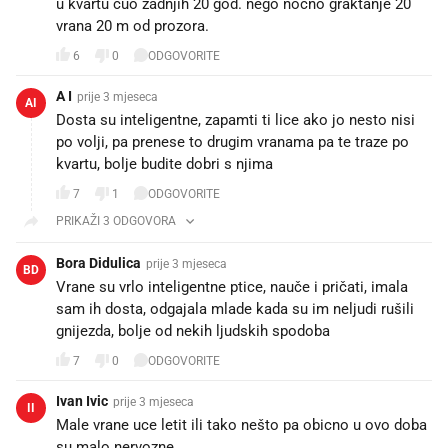
u kvartu čuo zadnjih 20 god. nego noćno graktanje 20
vrana 20 m od prozora.
6
0
ODGOVORITE
A I
prije 3 mjeseca
AI
Dosta su inteligentne, zapamti ti lice ako jo nesto nisi
po volji, pa prenese to drugim vranama pa te traze po
kvartu, bolje budite dobri s njima
7
1
ODGOVORITE
PRIKAŽI 3 ODGOVORA
Bora Didulica
prije 3 mjeseca
BD
Vrane su vrlo inteligentne ptice, nauče i pričati, imala
sam ih dosta, odgajala mlade kada su im neljudi rušili
gnijezda, bolje od nekih ljudskih spodoba
7
0
ODGOVORITE
Ivan Ivic
prije 3 mjeseca
II
Male vrane uce letit ili tako nešto pa obicno u ovo doba
su malo nervozne