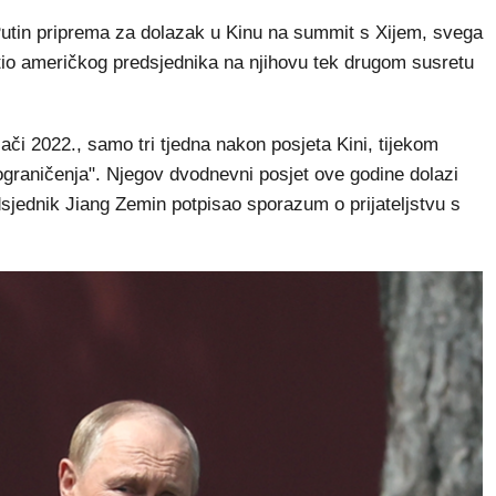
Putin priprema za dolazak u Kinu na summit s Xijem, svega
stio američkog predsjednika na njihovu tek drugom susretu
jači 2022., samo tri tjedna nakon posjeta Kini, tijekom
 ograničenja". Njegov dvodnevni posjet ove godine dolazi
dsjednik Jiang Zemin potpisao sporazum o prijateljstvu s