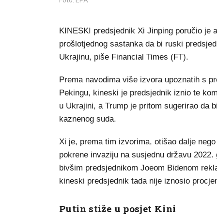
Foto: EPA
KINESKI predsjednik Xi Jinping poručio je
prošlotjednog sastanka da bi ruski predsjed
Ukrajinu, piše Financial Times (FT).
Prema navodima više izvora upoznatih s p
Pekingu, kineski je predsjednik iznio te kom
u Ukrajini, a Trump je pritom sugerirao da b
kaznenog suda.
Xi je, prema tim izvorima, otišao dalje nego
pokrene invaziju na susjednu državu 2022.
bivšim predsjednikom Joeom Bidenom rekla je d
kineski predsjednik tada nije iznosio procjen
Putin stiže u posjet Kini