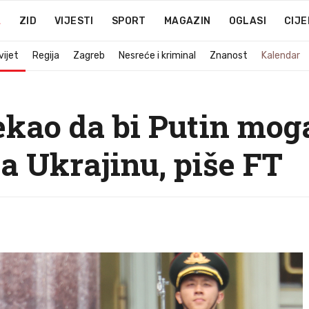
A
ZID
VIJESTI
SPORT
MAGAZIN
OGLASI
CIJE
vijet
Regija
Zagreb
Nesreće i kriminal
Znanost
Kalendar
ekao da bi Putin moga
a Ukrajinu, piše FT