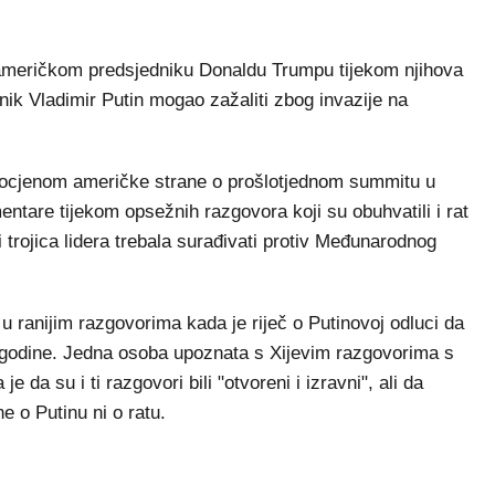
 američkom predsjedniku Donaldu Trumpu tijekom njihova
nik Vladimir Putin mogao zažaliti zbog invazije na
rocjenom američke strane o prošlotjednom summitu u
entare tijekom opsežnih razgovora koji su obuhvatili i rat
i trojica lidera trebala surađivati protiv Međunarodnog
 u ranijim razgovorima kada je riječ o Putinovoj odluci da
 godine. Jedna osoba upoznata s Xijevim razgovorima s
a su i ti razgovori bili "otvoreni i izravni", ali da
e o Putinu ni o ratu.