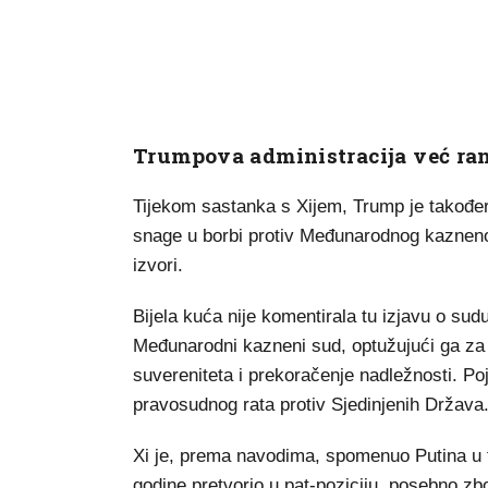
Trumpova administracija već ran
Tijekom sastanka s Xijem, Trump je također
snage u borbi protiv Međunarodnog kaznenog
izvori.
Bijela kuća nije komentirala tu izjavu o sudu
Međunarodni kazneni sud, optužujući ga za p
suvereniteta i prekoračenje nadležnosti. P
pravosudnog rata protiv Sjedinjenih Država
Xi je, prema navodima, spomenuo Putina u tr
godine pretvorio u pat-poziciju, posebno zb