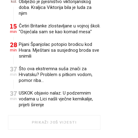
kol
Obilježio je pjesništvo viktorijanskog
doba. Kraljica Viktorija bila je luda za
njim
15
Četiri Britanke zlostavljane u vojnoj školi.
min
"Osjećala sam se kao komad mesa"
28
Pijani Španjolac potopio brodicu kod
min
Hvara. Mještani sa susjednog broda sve
snimili
37
Što ova ekstremna suša znači za
min
Hrvatsku? Problem s pitkom vodom,
pomor riba...
37
USKOK objavio nalaz: U podzemnim
min
vodama u Lici našli vječne kemikalije,
prijeti širenje
PRIKAŽI JOŠ VIJESTI