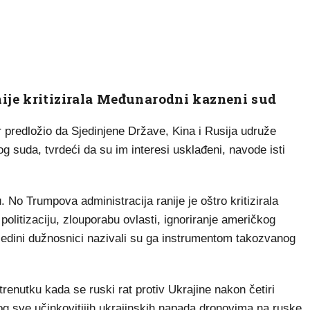
ije kritizirala Međunarodni kazneni sud
 predložio da Sjedinjene Države, Kina i Rusija udruže
 suda, tvrdeći da su im interesi usklađeni, navode isti
. No Trumpova administracija ranije je oštro kritizirala
olitizaciju, zlouporabu ovlasti, ignoriranje američkog
ojedini dužnosnici nazivali su ga instrumentom takozvanog
.
enutku kada se ruski rat protiv Ukrajine nakon četiri
og sve učinkovitijih ukrajinskih napada dronovima na ruske