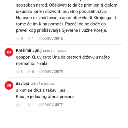
sposoban narod. Očekivati je da će primijeniti djelom
iskustvo Kine i dozvoliti privatno poduzetništvo.
Naravno uz zadržavanja apsolutne vlasti Kimjunga. U
tome će im Kina pomoći. Pazeći da ne dođe do
prevelikog približavanja Sjeverne i Južne Koreje.
0
1
ODGOVORITE
Krešimir Jurilj
prije 2 mjeseca
KJ
gospon Xi, uvjerite Una da pretvori državu u nešto
normalno. Hvala.
3
0
ODGOVORITE
dav bra
prije 2 mjeseca
DB
s kim se družiš takav i jesi.
Kina je jedna ogromna prevara
1
1
ODGOVORITE
PROČITAJTE JOŠ