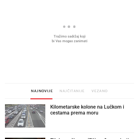
Što povezuje Lexus i
Kako su im čepovi boca d
legendarnog Ponyja?
nagradu od 10.000 eura
vjerovali"
NAJNOVIJE
NAJČITANIJE
VEZANO
Kilometarske kolone na Lučkom i
cestama prema moru