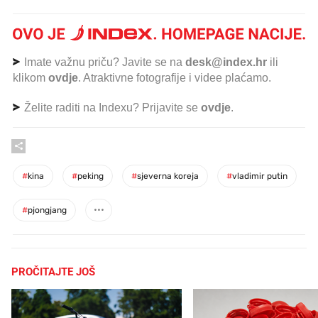
Imate važnu priču? Javite se na
desk@index.hr
ili
klikom
ovdje
. Atraktivne fotografije i videe plaćamo.
Želite raditi na Indexu? Prijavite se
ovdje
.
#
kina
#
peking
#
sjeverna koreja
#
vladimir putin
#
pjongjang
PROČITAJTE JOŠ