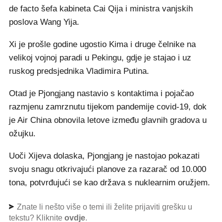
de facto šefa kabineta Cai Qija i ministra vanjskih
poslova Wang Yija.
Xi je prošle godine ugostio Kima i druge čelnike na
velikoj vojnoj paradi u Pekingu, gdje je stajao i uz
ruskog predsjednika Vladimira Putina.
Otad je Pjongjang nastavio s kontaktima i pojačao
razmjenu zamrznutu tijekom pandemije covid-19, dok
je Air China obnovila letove između glavnih gradova u
ožujku.
Uoči Xijeva dolaska, Pjongjang je nastojao pokazati
svoju snagu otkrivajući planove za razarač od 10.000
tona, potvrđujući se kao država s nuklearnim oružjem.
Znate li nešto više o temi ili želite prijaviti grešku u
tekstu? Kliknite
ovdje
.