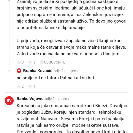
Zanimljivo je da se Xi posljednjih godina sastajao s
brojnim svjetskim liderima, uključujući i one koji imaju
potpuno suprotne interese, ali sa Zelenskim još uvijek
nije održao službeni sastanak uživo. To dovoljno govori
o prioritetima kineske diplomacije.
U prijevodu, mnogi izvan Zapada ne vide Ukrajinu kao
stranu koja će ostvariti svoje maksimalne ratne ciljeve.
Zato i vode računa da ne pokvare odnose s Rusijom.
0
3
ODGOVORITE
Branka Kovačić
prije 2 mjeseca
BK
ne smije od diktatora Putina kad su isti
2
1
Ranko Vujović
prije 2 mjeseca
RV
Koreanci su jako sposoban narod kao i Kinezi. Dovoljno
je pogledati Južnu Koreju, njen standard i tehnološku
razvijenost. Naravno i Sjeverna Koreja i pored sankcija
razvila je nuklearno oružje i moćne raketne sustave.
Proizvode i podmornice. To dovoljno govori koliko je to