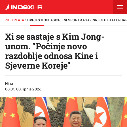
PRETPLATA
ZID
VIJESTI
OGLASI
CIJENE
SPORT
MAGAZIN
RECEPTI
KALENDA
Xi se sastaje s Kim Jong-
unom. "Počinje novo
razdoblje odnosa Kine i
Sjeverne Koreje"
Hina
08:01, 08. lipnja 2026.