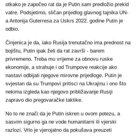
otkako je započeo rat da je Putin sam predložio prekid
vatre. Podsjetimo, sličan prijedlog glavnog tajnika UN-
a Antonija Guterresa za Uskrs 2022. godine Putin je
odbio.
Činjenica je da, iako Rusija trenutačno ima prednost na
bojištu, Putin ipak želi da rat završi - barem
privremeno. Treba mu vrijeme za obnovu ruske
ekonomije, a strahuje i od Trumpove reakcije ako
nastavi odbijati njegove mirovne prijedloge. Putin je
svjestan da su Trumpovi pritisci na Ukrajinu i ono što
nekima izgleda kao njegovo približavanje Rusiji
zapravo dio pregovaračke taktike.
No to ne znači da je Putin iskren u ovom potezu, a
sasvim sigurno ga ne vode humanitarni ili vjerski
razlozi. Vrlo je vjerojatno da pokušava preuzeti