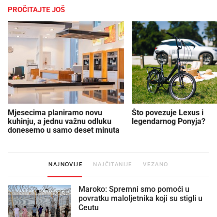
PROČITAJTE JOŠ
Mjesecima planiramo novu
Što povezuje Lexus i
kuhinju, a jednu važnu odluku
legendarnog Ponyja?
donesemo u samo deset minuta
NAJNOVIJE
NAJČITANIJE
VEZANO
Maroko: Spremni smo pomoći u
povratku maloljetnika koji su stigli u
Ceutu