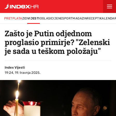
PRETPLATA
ZID
VIJESTI
OGLASI
CIJENE
SPORT
MAGAZIN
RECEPTI
KALENDA
Zašto je Putin odjednom
proglasio primirje? "Zelenski
je sada u teškom položaju"
Index Vijesti
19:24, 19. travnja 2025.