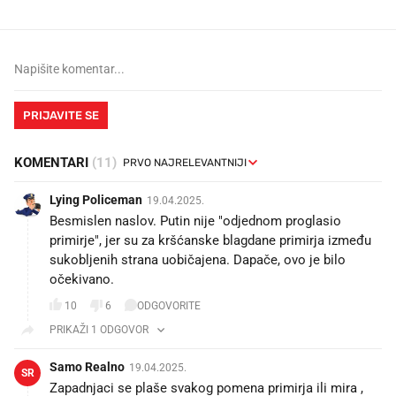
PRIJAVITE SE
KOMENTARI
(11)
Lying Policeman
19.04.2025.
Besmislen naslov. Putin nije "odjednom proglasio
primirje", jer su za kršćanske blagdane primirja između
sukobljenih strana uobičajena. Dapače, ovo je bilo
očekivano.
10
6
ODGOVORITE
PRIKAŽI 1 ODGOVOR
Samo Realno
19.04.2025.
SR
Zapadnjaci se plaše svakog pomena primirja ili mira ,