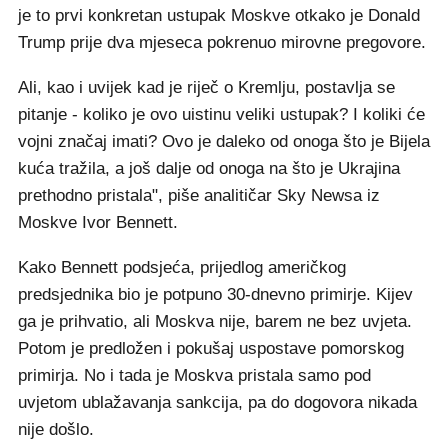
je to prvi konkretan ustupak Moskve otkako je Donald
Trump prije dva mjeseca pokrenuo mirovne pregovore.
Ali, kao i uvijek kad je riječ o Kremlju, postavlja se
pitanje - koliko je ovo uistinu veliki ustupak? I koliki će
vojni značaj imati? Ovo je daleko od onoga što je Bijela
kuća tražila, a još dalje od onoga na što je Ukrajina
prethodno pristala", piše analitičar Sky Newsa iz
Moskve Ivor Bennett.
Kako Bennett podsjeća, prijedlog američkog
predsjednika bio je potpuno 30-dnevno primirje. Kijev
ga je prihvatio, ali Moskva nije, barem ne bez uvjeta.
Potom je predložen i pokušaj uspostave pomorskog
primirja. No i tada je Moskva pristala samo pod
uvjetom ublažavanja sankcija, pa do dogovora nikada
nije došlo.