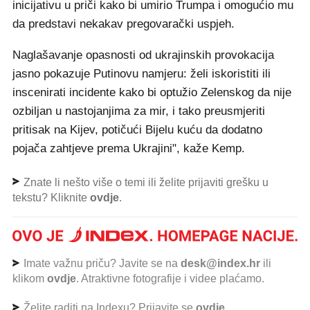
inicijativu u priči kako bi umirio Trumpa i omogućio mu
da predstavi nekakav pregovarački uspjeh.
Naglašavanje opasnosti od ukrajinskih provokacija
jasno pokazuje Putinovu namjeru: želi iskoristiti ili
inscenirati incidente kako bi optužio Zelenskog da nije
ozbiljan u nastojanjima za mir, i tako preusmjeriti
pritisak na Kijev, potičući Bijelu kuću da dodatno
pojača zahtjeve prema Ukrajini", kaže Kemp.
Znate li nešto više o temi ili želite prijaviti grešku u
tekstu? Kliknite
ovdje
.
Imate važnu priču? Javite se na
desk@index.hr
ili
klikom
ovdje
. Atraktivne fotografije i videe plaćamo.
Želite raditi na Indexu? Prijavite se
ovdje
.