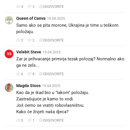
4
3
ODGOVORITE
Queen of Canva
19.04.2025.
Samo ako se pita morone, Ukrajina je time u teškom
položaju.
2
2
ODGOVORITE
Velebit Steve
19.04.2025.
VS
Zar je prihvacanje primirja tezak polozaj? Normalno ako
ga ne zels...
6
8
ODGOVORITE
Magda Stoos
19.04.2025.
Kao da je ikad bio u "lakom" položaju.
Zastrašujuće je kamo to vodi.
Još ćemo se vratiti robovlasništvu.
Kako će živjeti naša djeca?
0
1
ODGOVORITE