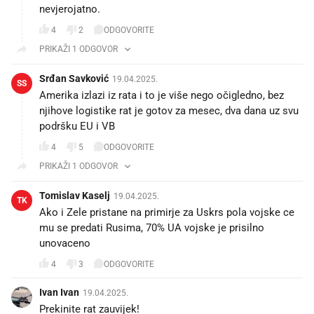
nevjerojatno.
4
2
ODGOVORITE
PRIKAŽI 1 ODGOVOR
Srđan Savković
19.04.2025.
SS
Amerika izlazi iz rata i to je više nego očigledno, bez
njihove logistike rat je gotov za mesec, dva dana uz svu
podršku EU i VB
4
5
ODGOVORITE
PRIKAŽI 1 ODGOVOR
Tomislav Kaselj
19.04.2025.
TK
Ako i Zele pristane na primirje za Uskrs pola vojske ce
mu se predati Rusima, 70% UA vojske je prisilno
unovaceno
4
3
ODGOVORITE
Ivan Ivan
19.04.2025.
Prekinite rat zauvijek!