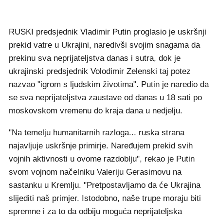
RUSKI predsjednik Vladimir Putin proglasio je uskršnji
prekid vatre u Ukrajini, naredivši svojim snagama da
prekinu sva neprijateljstva danas i sutra, dok je
ukrajinski predsjednik Volodimir Zelenski taj potez
nazvao "igrom s ljudskim životima". Putin je naredio da
se sva neprijateljstva zaustave od danas u 18 sati po
moskovskom vremenu do kraja dana u nedjelju.
"Na temelju humanitarnih razloga... ruska strana
najavljuje uskršnje primirje. Naređujem prekid svih
vojnih aktivnosti u ovome razdoblju", rekao je Putin
svom vojnom načelniku Valeriju Gerasimovu na
sastanku u Kremlju. "Pretpostavljamo da će Ukrajina
slijediti naš primjer. Istodobno, naše trupe moraju biti
spremne i za to da odbiju moguća neprijateljska