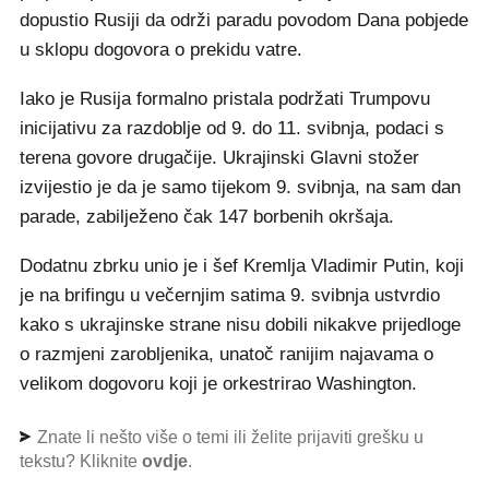
dopustio Rusiji da održi paradu povodom Dana pobjede
u sklopu dogovora o prekidu vatre.
Iako je Rusija formalno pristala podržati Trumpovu
inicijativu za razdoblje od 9. do 11. svibnja, podaci s
terena govore drugačije. Ukrajinski Glavni stožer
izvijestio je da je samo tijekom 9. svibnja, na sam dan
parade, zabilježeno čak 147 borbenih okršaja.
Dodatnu zbrku unio je i šef Kremlja Vladimir Putin, koji
je na brifingu u večernjim satima 9. svibnja ustvrdio
kako s ukrajinske strane nisu dobili nikakve prijedloge
o razmjeni zarobljenika, unatoč ranijim najavama o
velikom dogovoru koji je orkestrirao Washington.
Znate li nešto više o temi ili želite prijaviti grešku u
tekstu? Kliknite
ovdje
.