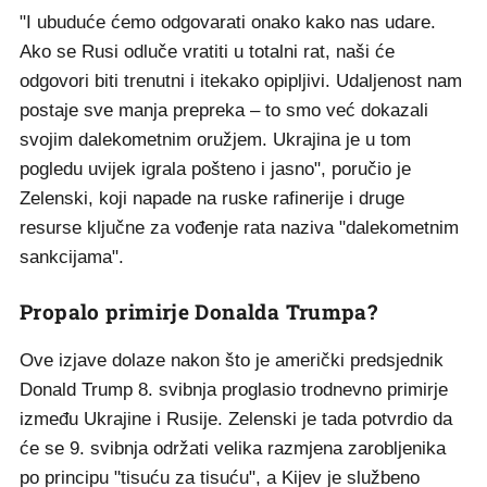
"I ubuduće ćemo odgovarati onako kako nas udare.
Ako se Rusi odluče vratiti u totalni rat, naši će
odgovori biti trenutni i itekako opipljivi. Udaljenost nam
postaje sve manja prepreka – to smo već dokazali
svojim dalekometnim oružjem. Ukrajina je u tom
pogledu uvijek igrala pošteno i jasno", poručio je
Zelenski, koji napade na ruske rafinerije i druge
resurse ključne za vođenje rata naziva "dalekometnim
sankcijama".
Propalo primirje Donalda Trumpa?
Ove izjave dolaze nakon što je američki predsjednik
Donald Trump 8. svibnja proglasio trodnevno primirje
između Ukrajine i Rusije. Zelenski je tada potvrdio da
će se 9. svibnja održati velika razmjena zarobljenika
po principu "tisuću za tisuću", a Kijev je službeno