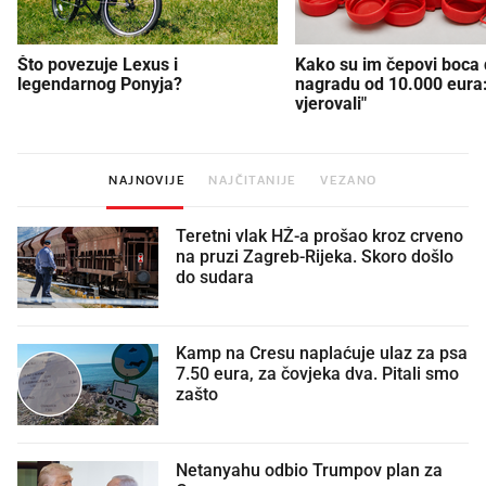
Što povezuje Lexus i
Kako su im čepovi boca d
legendarnog Ponyja?
nagradu od 10.000 eura
vjerovali"
NAJNOVIJE
NAJČITANIJE
VEZANO
Teretni vlak HŽ-a prošao kroz crveno
na pruzi Zagreb-Rijeka. Skoro došlo
do sudara
Kamp na Cresu naplaćuje ulaz za psa
7.50 eura, za čovjeka dva. Pitali smo
zašto
Netanyahu odbio Trumpov plan za