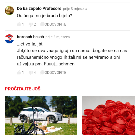
Đe ba zapelo Profesore
prije 3 mjeseca
Od čega mu je brada bijela?
1
2
ODGOVORITE
borosch b-sch
prije 3 mjeseca
...et voila, jbt
Jbt,što se ova vnago igraju sa nama...bogate se na naš
račun,anemično vnogo ih žali,mi se nerviramo a oni
uživaju,u pm. Fuuuj...achmen
1
4
ODGOVORITE
PROČITAJTE JOŠ