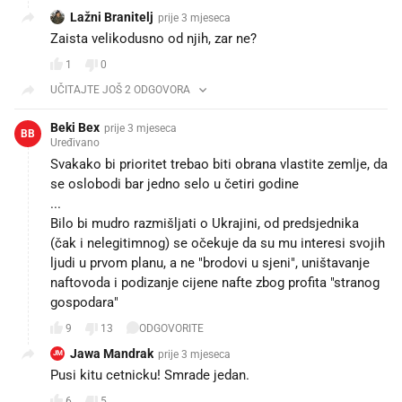
Lažni Branitelj
prije 3 mjeseca
Zaista velikodusno od njih, zar ne?
1
0
UČITAJTE JOŠ 2 ODGOVORA
Beki Bex
prije 3 mjeseca
BB
Uređivano
Svakako bi prioritet trebao biti obrana vlastite zemlje, da
se oslobodi bar jedno selo u četiri godine
...
Bilo bi mudro razmišljati o Ukrajini, od predsjednika
(čak i nelegitimnog) se očekuje da su mu interesi svojih
ljudi u prvom planu, a ne "brodovi u sjeni", uništavanje
naftovoda i podizanje cijene nafte zbog profita "stranog
gospodara"
9
13
ODGOVORITE
Jawa Mandrak
prije 3 mjeseca
JM
Pusi kitu cetnicku! Smrade jedan.
6
5