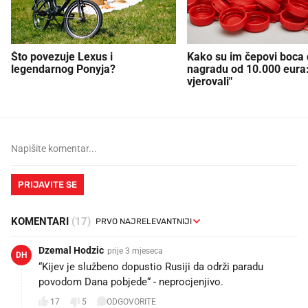
Što povezuje Lexus i
Kako su im čepovi boca d
legendarnog Ponyja?
nagradu od 10.000 eura
vjerovali"
PRIJAVITE SE
KOMENTARI
(17)
Dzemal Hodzic
prije 3 mjeseca
DH
“Kijev je službeno dopustio Rusiji da održi paradu
povodom Dana pobjede“ - neprocjenjivo.
17
5
ODGOVORITE