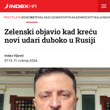
PRETPLATA
ZID
VIJESTI
OGLASI
CIJENE
SPORT
MAGAZIN
RECEPTI
KALENDA
Zelenski objavio kad kreću
novi udari duboko u Rusiji
Index Vijesti
07:13, 11. svibnja 2026.