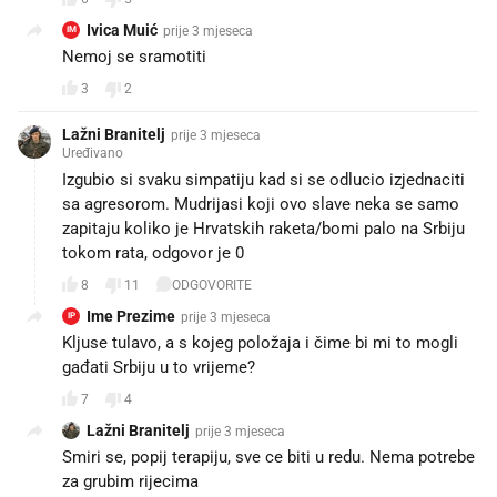
Ivica Muić
prije 3 mjeseca
IM
Nemoj se sramotiti
3
2
Lažni Branitelj
prije 3 mjeseca
Uređivano
Izgubio si svaku simpatiju kad si se odlucio izjednaciti
sa agresorom. Mudrijasi koji ovo slave neka se samo
zapitaju koliko je Hrvatskih raketa/bomi palo na Srbiju
tokom rata, odgovor je 0
8
11
ODGOVORITE
Ime Prezime
prije 3 mjeseca
IP
Kljuse tulavo, a s kojeg položaja i čime bi mi to mogli
gađati Srbiju u to vrijeme?
7
4
Lažni Branitelj
prije 3 mjeseca
Smiri se, popij terapiju, sve ce biti u redu. Nema potrebe
za grubim rijecima