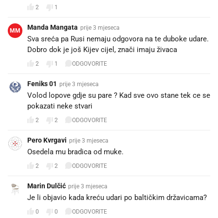
2
1
Manda Mangata
prije 3 mjeseca
MM
Sva sreća pa Rusi nemaju odgovora na te duboke udare.
Dobro dok je još Kijev cijel, znači imaju živaca
2
1
ODGOVORITE
Feniks 01
prije 3 mjeseca
Volod lopove gdje su pare ? Kad sve ovo stane tek ce se
pokazati neke stvari
2
2
ODGOVORITE
Pero Kvrgavi
prije 3 mjeseca
Osedela mu bradica od muke.
2
2
ODGOVORITE
Marin Dulčić
prije 3 mjeseca
Je li objavio kada kreću udari po baltičkim državicama?
0
0
ODGOVORITE