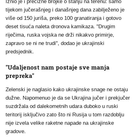
Iznio je i precizne brojke o stanju na terenu: samo
tijekom jučerašnjeg i današnjeg dana zabilježeno je
više od 150 juriša, preko 100 granatiranja i gotovo
deset tisuća naleta dronova kamikaza. "Drugim
riječima, ruska vojska ne drži nikakvo primirje,
zapravo se ni ne trudi", dodao je ukrajinski
predsjednik.
"Udaljenost nam postaje sve manja
prepreka"
Zelenski je naglasio kako ukrajinske snage ne ostaju
dužne. Napomenuo je da se Ukrajina jučer i prekjučer
suzdržala od dalekometnih udara duboko u ruski
teritorij isključivo zato što ni Rusija u tom razdoblju
nije izvela velike raketne napade na ukrajinske
gradove.