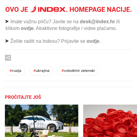
Imate važnu priču? Javite se na
desk@index.hr
ili
klikom
ovdje
. Atraktivne fotografije i videe plaćamo.
Želite raditi na Indexu? Prijavite se
ovdje
.
#
rusija
#
ukrajina
#
volodimir zelenski
PROČITAJTE JOŠ