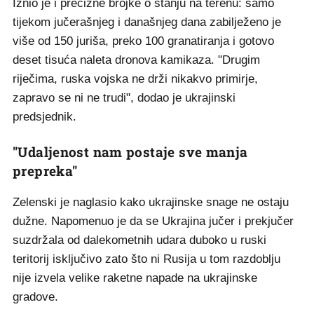
Iznio je i precizne brojke o stanju na terenu: samo
tijekom jučerašnjeg i današnjeg dana zabilježeno je
više od 150 juriša, preko 100 granatiranja i gotovo
deset tisuća naleta dronova kamikaza. "Drugim
riječima, ruska vojska ne drži nikakvo primirje,
zapravo se ni ne trudi", dodao je ukrajinski
predsjednik.
"Udaljenost nam postaje sve manja
prepreka"
Zelenski je naglasio kako ukrajinske snage ne ostaju
dužne. Napomenuo je da se Ukrajina jučer i prekjučer
suzdržala od dalekometnih udara duboko u ruski
teritorij isključivo zato što ni Rusija u tom razdoblju
nije izvela velike raketne napade na ukrajinske
gradove.