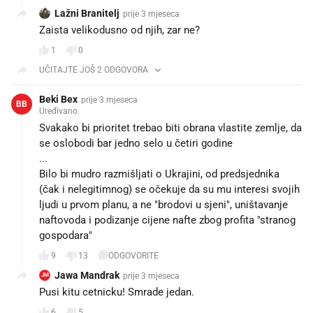
Lažni Branitelj
prije 3 mjeseca
Zaista velikodusno od njih, zar ne?
1
0
UČITAJTE JOŠ 2 ODGOVORA
Beki Bex
prije 3 mjeseca
BB
Uređivano
Svakako bi prioritet trebao biti obrana vlastite zemlje, da
se oslobodi bar jedno selo u četiri godine
...
Bilo bi mudro razmišljati o Ukrajini, od predsjednika
(čak i nelegitimnog) se očekuje da su mu interesi svojih
ljudi u prvom planu, a ne "brodovi u sjeni", uništavanje
naftovoda i podizanje cijene nafte zbog profita "stranog
gospodara"
9
13
ODGOVORITE
Jawa Mandrak
prije 3 mjeseca
JM
Pusi kitu cetnicku! Smrade jedan.
6
5