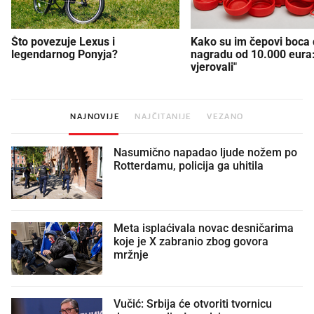
Što povezuje Lexus i
Kako su im čepovi boca d
legendarnog Ponyja?
nagradu od 10.000 eura
vjerovali"
NAJNOVIJE
NAJČITANIJE
VEZANO
Nasumično napadao ljude nožem po
Rotterdamu, policija ga uhitila
Meta isplaćivala novac desničarima
koje je X zabranio zbog govora
mržnje
Vučić: Srbija će otvoriti tvornicu