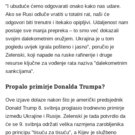
"I ubuduće ćemo odgovarati onako kako nas udare.
Ako se Rusi odluče vratiti u totalni rat, naši će
odgovori biti trenutni i itekako opipljivi. Udaljenost nam
postaje sve manja prepreka – to smo već dokazali
svojim dalekometnim oružjem. Ukrajina je u tom
pogledu uvijek igrala pošteno i jasno", poručio je
Zelenski, koji napade na ruske rafinerije i druge
resurse ključne za vođenje rata naziva "dalekometnim
sankcijama".
Propalo primirje Donalda Trumpa?
Ove izjave dolaze nakon što je američki predsjednik
Donald Trump 8. svibnja proglasio trodnevno primirje
između Ukrajine i Rusije. Zelenski je tada potvrdio da
će se 9. svibnja održati velika razmjena zarobljenika
po principu "tisuću za tisuću", a Kijev je službeno