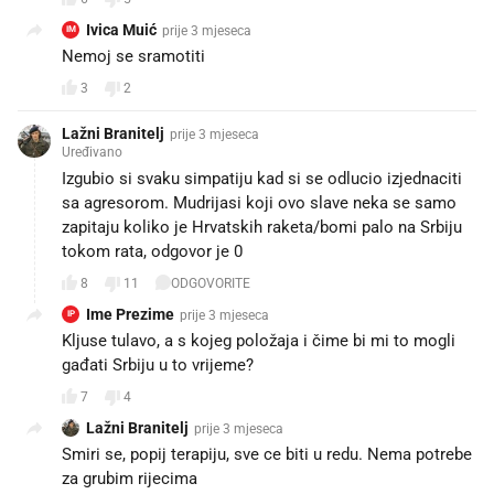
Ivica Muić
prije 3 mjeseca
IM
Nemoj se sramotiti
3
2
Lažni Branitelj
prije 3 mjeseca
Uređivano
Izgubio si svaku simpatiju kad si se odlucio izjednaciti
sa agresorom. Mudrijasi koji ovo slave neka se samo
zapitaju koliko je Hrvatskih raketa/bomi palo na Srbiju
tokom rata, odgovor je 0
8
11
ODGOVORITE
Ime Prezime
prije 3 mjeseca
IP
Kljuse tulavo, a s kojeg položaja i čime bi mi to mogli
gađati Srbiju u to vrijeme?
7
4
Lažni Branitelj
prije 3 mjeseca
Smiri se, popij terapiju, sve ce biti u redu. Nema potrebe
za grubim rijecima