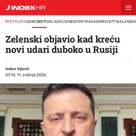
PRETPLATA
ZID
VIJESTI
OGLASI
CIJENE
SPORT
MAGAZIN
RECEPTI
KALENDA
Zelenski objavio kad kreću
novi udari duboko u Rusiji
Index Vijesti
07:13, 11. svibnja 2026.