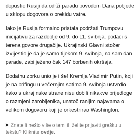
dopustio Rusiji da održi paradu povodom Dana pobjede
u sklopu dogovora o prekidu vatre.
Iako je Rusija formalno pristala podržati Trumpovu
inicijativu za razdoblje od 9. do 11. svibnja, podaci s
terena govore drugačije. Ukrajinski Glavni stožer
izvijestio je da je samo tijekom 9. svibnja, na sam dan
parade, zabilježeno čak 147 borbenih okršaja.
Dodatnu zbrku unio je i šef Kremlja Vladimir Putin, koji
je na brifingu u večernjim satima 9. svibnja ustvrdio
kako s ukrajinske strane nisu dobili nikakve prijedloge
o razmjeni zarobljenika, unatoč ranijim najavama o
velikom dogovoru koji je orkestrirao Washington.
Znate li nešto više o temi ili želite prijaviti grešku u
tekstu? Kliknite
ovdje
.