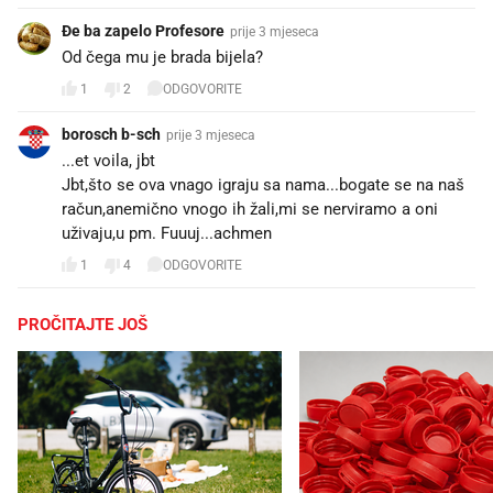
Đe ba zapelo Profesore
prije 3 mjeseca
Od čega mu je brada bijela?
1
2
ODGOVORITE
borosch b-sch
prije 3 mjeseca
...et voila, jbt
Jbt,što se ova vnago igraju sa nama...bogate se na naš
račun,anemično vnogo ih žali,mi se nerviramo a oni
uživaju,u pm. Fuuuj...achmen
1
4
ODGOVORITE
PROČITAJTE JOŠ