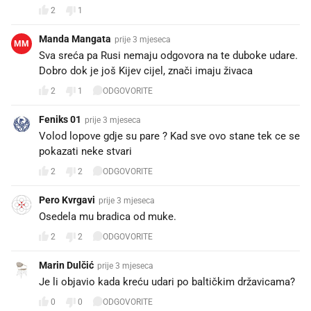
2
1
Manda Mangata
prije 3 mjeseca
MM
Sva sreća pa Rusi nemaju odgovora na te duboke udare.
Dobro dok je još Kijev cijel, znači imaju živaca
2
1
ODGOVORITE
Feniks 01
prije 3 mjeseca
Volod lopove gdje su pare ? Kad sve ovo stane tek ce se
pokazati neke stvari
2
2
ODGOVORITE
Pero Kvrgavi
prije 3 mjeseca
Osedela mu bradica od muke.
2
2
ODGOVORITE
Marin Dulčić
prije 3 mjeseca
Je li objavio kada kreću udari po baltičkim državicama?
0
0
ODGOVORITE