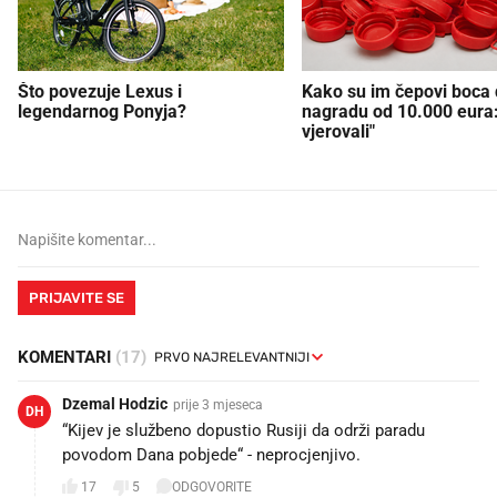
Što povezuje Lexus i
Kako su im čepovi boca d
legendarnog Ponyja?
nagradu od 10.000 eura
vjerovali"
PRIJAVITE SE
KOMENTARI
(17)
Dzemal Hodzic
prije 3 mjeseca
DH
“Kijev je službeno dopustio Rusiji da održi paradu
povodom Dana pobjede“ - neprocjenjivo.
17
5
ODGOVORITE