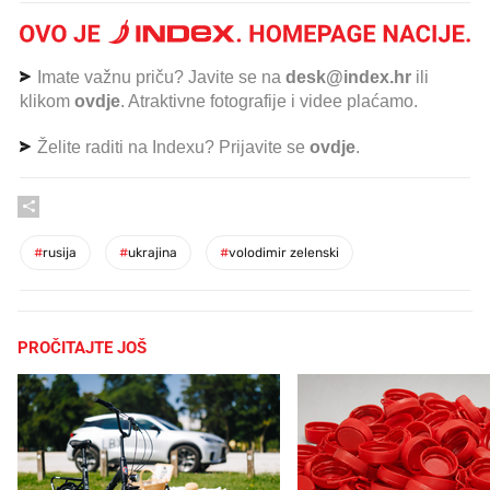
Imate važnu priču? Javite se na
desk@index.hr
ili
klikom
ovdje
. Atraktivne fotografije i videe plaćamo.
Želite raditi na Indexu? Prijavite se
ovdje
.
#
rusija
#
ukrajina
#
volodimir zelenski
PROČITAJTE JOŠ