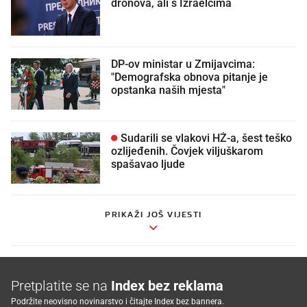
dronova, ali s Izraelcima
DP-ov ministar u Zmijavcima:
"Demografska obnova pitanje je
opstanka naših mjesta"
Sudarili se vlakovi HŽ-a, šest teško
ozlijeđenih. Čovjek viljuškarom
spašavao ljude
PRIKAŽI JOŠ VIJESTI
Pretplatite se na
Index bez reklama
Podržite neovisno novinarstvo i čitajte Index bez bannera.