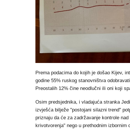
Prema podacima do kojih je došao Kijev, inte
godine 55% ruskog stanovništva odobravati P
Preostalih 12% čine neodlučni ili oni koji sp
Osim predsjednika, i vladajuća stranka Jedi
izvješća bilježe "postojani silazni trend" pot
priznaju da će za zadržavanje kontrole na
krivotvorenja" nego u prethodnim izbornim 