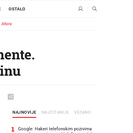
E
OSTALO
Afere
mente.
tinu
NAJNOVIJE
NAJČITANIJE
VEZANO
1
Google: Hakeri telefonskim pozivima