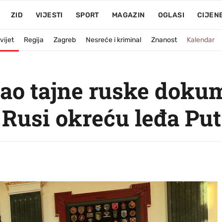
ZID
VIJESTI
SPORT
MAGAZIN
OGLASI
CIJEN
vijet
Regija
Zagreb
Nesreće i kriminal
Znanost
Kalendar
ao tajne ruske doku
Rusi okreću leđa Pu