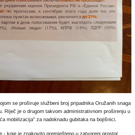
 kojom se proširuje službeni broj pripadnika Oružanih snaga
žbu. Riječ je o drugom takvom administrativnom proširenju u
uća mobilizacija" za nadoknadu gubitaka na bojišnici.
 - koje je znakovito premješteno u zatvoreni prostor