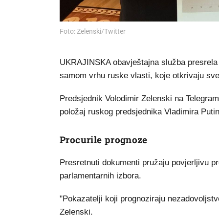
Foto: Zelenski/Twitter
UKRAJINSKA obavještajna služba presrela je
samom vrhu ruske vlasti, koje otkrivaju sve
Predsjednik Volodimir Zelenski na Telegramu
položaj ruskog predsjednika Vladimira Putina
Procurile prognoze
Presretnuti dokumenti pružaju povjerljivu p
parlamentarnih izbora.
"Pokazatelji koji prognoziraju nezadovoljstv
Zelenski.