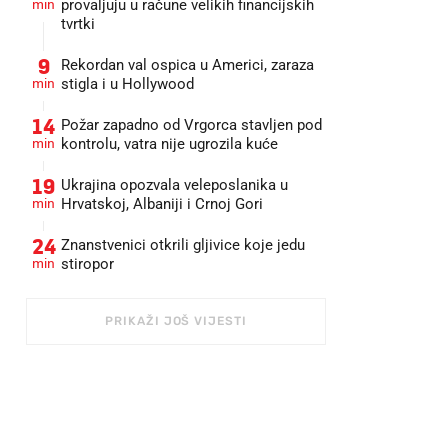
min
provaljuju u račune velikih financijskih
tvrtki
9
Rekordan val ospica u Americi, zaraza
min
stigla i u Hollywood
14
Požar zapadno od Vrgorca stavljen pod
min
kontrolu, vatra nije ugrozila kuće
19
Ukrajina opozvala veleposlanika u
min
Hrvatskoj, Albaniji i Crnoj Gori
24
Znanstvenici otkrili gljivice koje jedu
min
stiropor
PRIKAŽI JOŠ VIJESTI