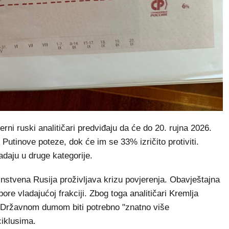
rni ruski analitičari predviđaju da će do 20. rujna 2026.
utinove poteze, dok će im se 33% izričito protiviti.
adaju u druge kategorije.
nstvena Rusija proživljava krizu povjerenja. Obavještajna
pore vladajućoj frakciji. Zbog toga analitičari Kremlja
d Državnom dumom biti potrebno "znatno više
ciklusima.