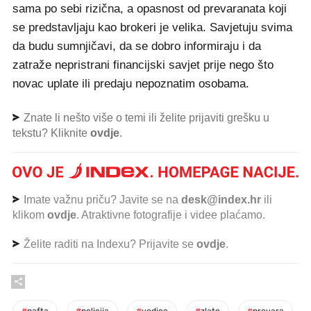
sama po sebi rizična, a opasnost od prevaranata koji
se predstavljaju kao brokeri je velika. Savjetuju svima
da budu sumnjičavi, da se dobro informiraju i da
zatraže nepristrani financijski savjet prije nego što
novac uplate ili predaju nepoznatim osobama.
Znate li nešto više o temi ili želite prijaviti grešku u
tekstu? Kliknite
ovdje
.
Imate važnu priču? Javite se na
desk@index.hr
ili
klikom
ovdje
. Atraktivne fotografije i videe plaćamo.
Želite raditi na Indexu? Prijavite se
ovdje
.
#
nafta
#
policija
#
vodice
#
zlato
#
prevara