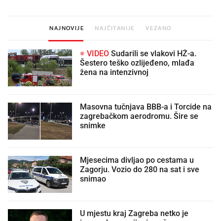
NAJNOVIJE
NAJČITANIJE
VEZANO
VIDEO
Sudarili se vlakovi HŽ-a.
Šestero teško ozlijeđeno, mlađa
žena na intenzivnoj
Masovna tučnjava BBB-a i Torcide na
zagrebačkom aerodromu. Šire se
snimke
Mjesecima divljao po cestama u
Zagorju. Vozio do 280 na sat i sve
snimao
U mjestu kraj Zagreba netko je