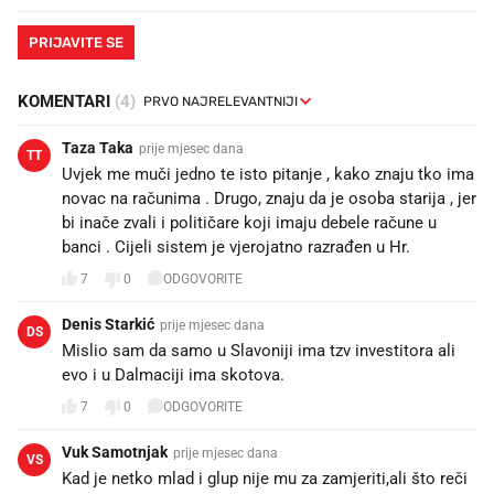
PRIJAVITE SE
KOMENTARI
(4)
Taza Taka
prije mjesec dana
TT
Uvjek me muči jedno te isto pitanje , kako znaju tko ima
novac na računima . Drugo, znaju da je osoba starija , jer
bi inače zvali i političare koji imaju debele račune u
banci . Cijeli sistem je vjerojatno razrađen u Hr.
7
0
ODGOVORITE
Denis Starkić
prije mjesec dana
DS
Mislio sam da samo u Slavoniji ima tzv investitora ali
evo i u Dalmaciji ima skotova.
7
0
ODGOVORITE
Vuk Samotnjak
prije mjesec dana
VS
Kad je netko mlad i glup nije mu za zamjeriti,ali što reči