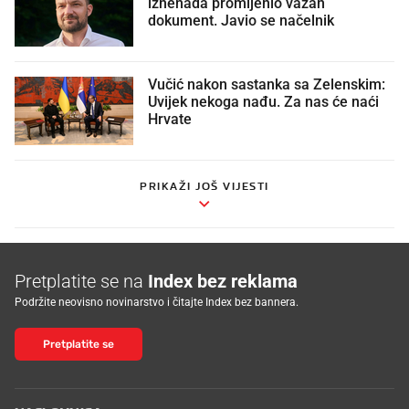
iznenada promijenio važan
dokument. Javio se načelnik
Vučić nakon sastanka sa Zelenskim:
Uvijek nekoga nađu. Za nas će naći
Hrvate
PRIKAŽI JOŠ VIJESTI
Pretplatite se na
Index bez reklama
Podržite neovisno novinarstvo i čitajte Index bez bannera.
Pretplatite se