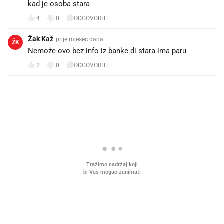
kad je osoba stara
4
0
ODGOVORITE
Žak Kaž
prije mjesec dana
ŽK
Nemože ovo bez info iz banke di stara ima paru
2
0
ODGOVORITE
PROČITAJTE JOŠ
Što povezuje Lexus i
Kako su im čepovi boca d
legendarnog Ponyja?
nagradu od 10.000 eura
vjerovali"