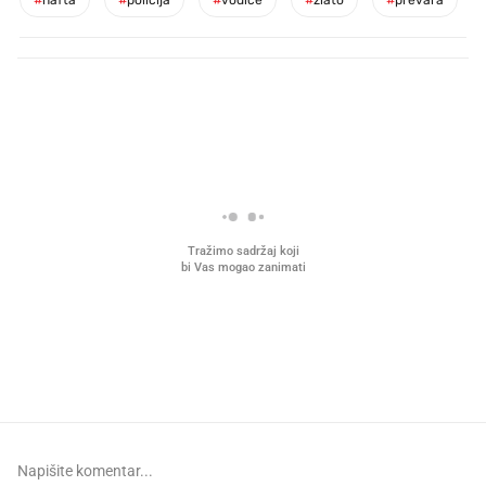
PROČITAJTE JOŠ
Što povezuje Lexus i
Kako su im čepovi boca d
legendarnog Ponyja?
nagradu od 10.000 eura
vjerovali"