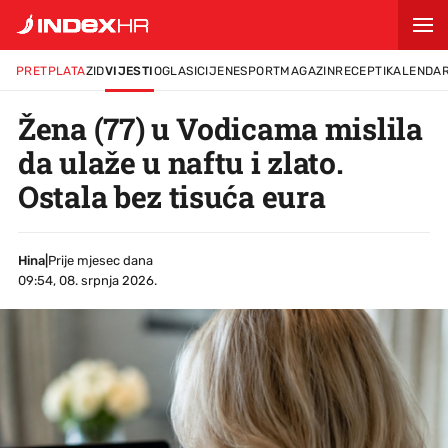
PRETPLATA
ZID
VIJESTI
OGLASI
CIJENE
SPORT
MAGAZIN
RECEPTI
KALENDA
Žena (77) u Vodicama mislila
da ulaže u naftu i zlato.
Ostala bez tisuća eura
Hina
|
Prije mjesec dana
09:54, 08. srpnja 2026.