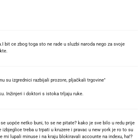
a.I bit ce zbog toga sto ne rade u sluzbi naroda nego za svoje
kte.
mu su izgrednici razbijali prozore, pljačkali trgovine"
 Inžinjeri i doktori s istoka trljaju ruke.
se uopće netko buni, to se ne pitate? kako je sve bilo u redu prije
izbjeglice treba u trpati u kruzere i pravac u new york je ro to su
e mi lupali minuse i na kraju blokiravali accounte na indexu, ha!?