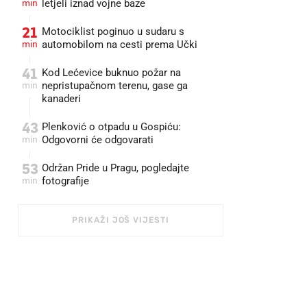
min
letjeli iznad vojne baze
21
Motociklist poginuo u sudaru s
min
automobilom na cesti prema Učki
41
Kod Lećevice buknuo požar na
min
nepristupačnom terenu, gase ga
kanaderi
43
Plenković o otpadu u Gospiću:
min
Odgovorni će odgovarati
53
Održan Pride u Pragu, pogledajte
min
fotografije
PRIKAŽI JOŠ VIJESTI