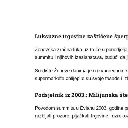
Luksuzne trgovine zaštićene špe
Ženevska zračna luka uz to će u ponedjeljak 
summitu i njihovih izaslanstava, budući da j
Središte Ženeve danima je u izvanrednom sta
supermarketa oblijepile su svoje fasade i i
Podsjetnik iz 2003.: Milijunska št
Povodom summita u Évianu 2003. godine pros
razbijali prozore, pljačkali trgovine i uzroko