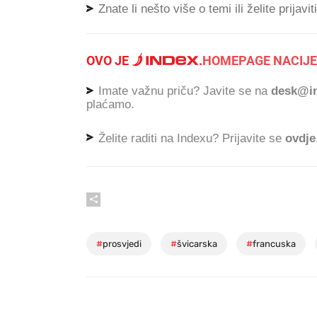
Znate li nešto više o temi ili želite prijavi
OVO JE
.
HOMEPAGE NACIJE
Imate važnu priču? Javite se na
desk@in
plaćamo.
Želite raditi na Indexu? Prijavite se
ovdje
#
prosvjedi
#
švicarska
#
francuska