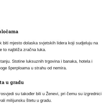
rpločama
biti mjesto dolaska svjetskih lidera koji sudjeluju na
e to najbliža zračna luka.
nju. Stotine luksuznih trgovina i banaka, hotela i
zloge šperploama u strahu od nemira.
eta u gradu
vjedi su također bili u Ženevi, pri čemu su izgrednici
vali milijunsku štetu u gradu.