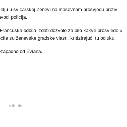
elju u švicarskoj Ženevi na masovnom prosvjedu protiv
odi policija.
Francuska odbila izdati dozvole za bilo kakve prosvjede u
ile su ženevske gradske vlasti, kritizirajući tu odluku.
ozapadno od Éviana.