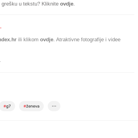
ti grešku u tekstu? Kliknite
ovdje
.
.
dex.hr
ili klikom
ovdje
. Atraktivne fotografije i videe
.
#
g7
#
ženeva