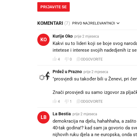
PRIJAVITE SE
KOMENTARI
(7)
PRVO NAJRELEVANTNIJI
Kurije Oko
prije 2 mjeseca
KO
Kakvi su to lideri koji se boje svog narod
intetese i interese svojih nadedjenih iz se
4
0
ODGOVORITE
Prdež u Prazno
prije 2 mjeseca
"prosvjedi su također bili u Ženevi, pri če
Znači prosvjedi su samo izgovor za pljačku.
4
1
ODGOVORITE
La Bestia
prije 2 mjeseca
LB
demokracija na djelu, hahahhaha, a zašto 
40-tak godina!? kad sam ja govorio da sve 
nijhovih ruku djela a ne europska, onda st