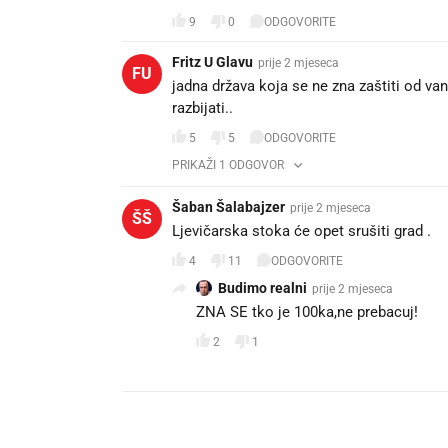
9
0
ODGOVORITE
Fritz U Glavu
prije 2 mjeseca
FU
jadna država koja se ne zna zaštiti od van
razbijati..
5
5
ODGOVORITE
PRIKAŽI 1 ODGOVOR
Šaban Šalabajzer
prije 2 mjeseca
ŠŠ
Ljevičarska stoka će opet srušiti grad .
4
11
ODGOVORITE
Budimo realni
prije 2 mjeseca
ZNA SE tko je 100ka,ne prebacuj!
2
1