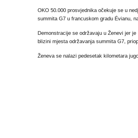
OKO 50.000 prosvjednika očekuje se u nedj
summita G7 u francuskom gradu Évianu, nav
Demonstracije se održavaju u Ženevi jer je 
blizini mjesta održavanja summita G7, priopć
Ženeva se nalazi pedesetak kilometara jug