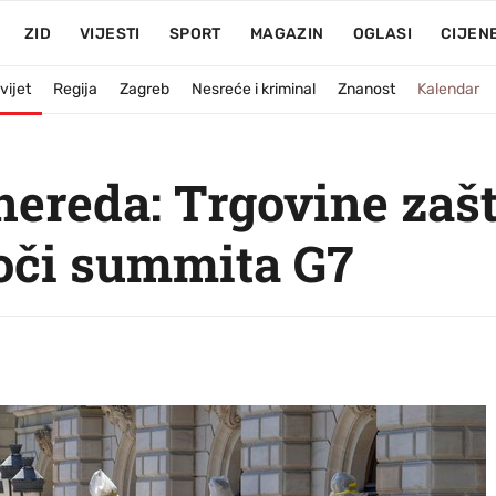
ZID
VIJESTI
SPORT
MAGAZIN
OGLASI
CIJEN
vijet
Regija
Zagreb
Nesreće i kriminal
Znanost
Kalendar
 nereda: Trgovine zaš
oči summita G7