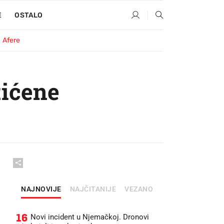
E
OSTALO
Afere
tićene
NAJNOVIJE
NAJČITANIJE
VEZANO
16
Novi incident u Njemačkoj. Dronovi