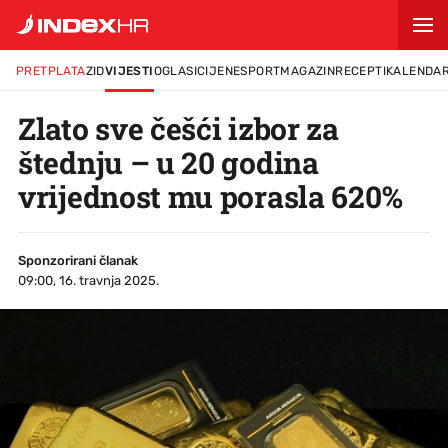
PRETPLATA
ZID
VIJESTI
OGLASI
CIJENE
SPORT
MAGAZIN
RECEPTI
KALENDA
Zlato sve češći izbor za
štednju – u 20 godina
vrijednost mu porasla 620%
Sponzorirani članak
09:00, 16. travnja 2025.