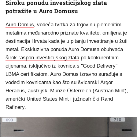
Široku ponudu investicijskog zlata
potražite u Auro Domusu
Auro Domus
, vodeća tvrtka za trgovinu plemenitim
metalima međunarodno priznate kvalitete, omiljena je
destinacija Hrvata kada je u pitanju investiranje u žuti
metal. Ekskluzivna ponuda Auro Domusa obuhvaća
širok raspon investicijskog zlata
po konkurentnim
cijenama, isključivo iz kovnica s "Good Delivery"
LBMA certifikatom. Auro Domus izravno surađuje s
vodećim kovnicama kao što su švicarski Argor
Heraeus, austrijski Münze Österreich (Austrian Mint),
američki United States Mint i južnoafrički Rand
Rafinery.