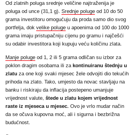
Od zlatnih poluga srednje veličine najtraženija je
poluga od unce (31,1 g).
Srednje poluge
od 10 do 50
grama investitoru omogućuju da proda samo dio svog
portfelja, dok
velike poluge
u apoenima od 100 do 1000
grama imaju pristupačniju cijenu po gramu i najčešći
su odabir investitora koji kupuju veću količinu zlata.
Manje poluge
od 1, 2 ili 5 grama odličan su izbor za
poklon dragim osobama ili za
kontinuiranu štednju u
zlatu
za one koji svaki mjesec žele odvojiti dio tekućih
prihoda na zlato. Tako, umjesto da novac stavljaju na
banku i riskiraju da inflacija postepeno umanjuje
vrijednost valute,
štede u zlatu kojem vrijednost
raste iz mjeseca u mjesec.
Ovo je vrlo mudar način
da se očuva kupovna moć, ali i sigurna i bezbrižna
budućnost.