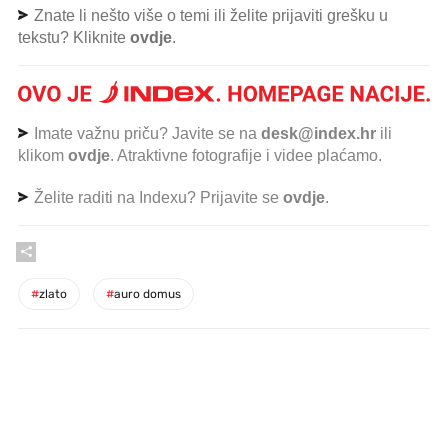
Znate li nešto više o temi ili želite prijaviti grešku u
tekstu? Kliknite
ovdje
.
Imate važnu priču? Javite se na
desk@index.hr
ili
klikom
ovdje
. Atraktivne fotografije i videe plaćamo.
Želite raditi na Indexu? Prijavite se
ovdje
.
#
zlato
#
auro domus
PROČITAJTE JOŠ