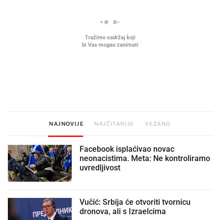
Što povezuje Lexus i
Kako su im čepovi boca d
legendarnog Ponyja?
nagradu od 10.000 eura
vjerovali"
NAJNOVIJE
NAJČITANIJE
VEZANO
Facebook isplaćivao novac
neonacistima. Meta: Ne kontroliramo
uvredljivost
Vučić: Srbija će otvoriti tvornicu
dronova, ali s Izraelcima