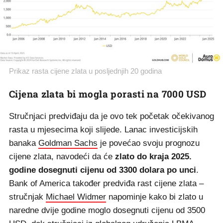
Prikaz rasta cijene zlata u posljednjih 20 godina
Cijena zlata bi mogla porasti na 7000 USD
Stručnjaci predviđaju da je ovo tek početak očekivanog
rasta u mjesecima koji slijede. Lanac investicijskih
banaka
Goldman Sachs
je povećao svoju prognozu
cijene zlata, navodeći da će
zlato do kraja 2025.
godine dosegnuti cijenu od 3300 dolara po unci
.
Bank of America također predviđa rast cijene zlata –
stručnjak
Michael Widmer
napominje kako bi zlato u
naredne dvije godine moglo dosegnuti cijenu od 3500