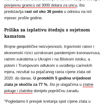
povijesnu granicu od 3000 dolara za uncu
, što
predstavlja
rast od oko 38 posto
u odnosu na isti
mjesec prošle godine.
Prilika za isplativu štednju s osjetnom
kamatom
Brojne geopolitičke neizvjesnosti, trgovinski ratovi i
ekonomski rizici uzrokovani pandemijom koronavirusa,
ratnim sukobima u Ukrajini i na Bliskom istoku, a
potom i Trumpovom odlukom o uvođenju carinskih
mjera, rezultat su pojačanog rasta cijene zlata od
2020. do danas.
U proteklih 5 godina vrijednost
zlata je skočila za 77 %
, što je ulagačima u
zlatne
poluge i zlatnike
donijelo popriličnu zaradu.
"Pogledamo li presjek kretanja spot cijene zlata u