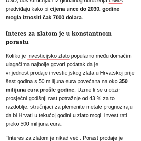
USD, dok stručnjaci iz globalnog udruženja
LBMA
predviđaju kako bi
cijena unce do 2030. godine
mogla iznositi čak 7000 dolara.
Interes za zlatom je u konstantnom
porastu
Koliko je
investicijsko zlato
popularno među domaćim
ulagačima najbolje govori podatak da je
vrijednost prodaje investicijskog zlata u Hrvatskoj prije
šest godina s 50 milijuna eura povećana na oko
350
milijuna eura prošle godine
. Uzme li se u obzir
prosječni godišnji rast potražnje od 43 % za to
razdoblje, stručnjaci za plemenite metale prognoziraju
da bi Hrvati u tekućoj godini u zlato mogli investirati
preko 500 milijuna eura.
"Interes za zlatom je nikad veći. Porast prodaje je