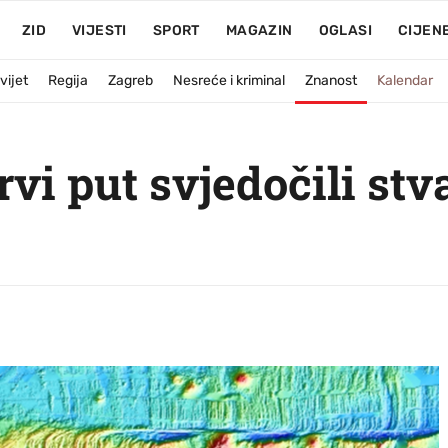
ZID
VIJESTI
SPORT
MAGAZIN
OGLASI
CIJEN
vijet
Regija
Zagreb
Nesreće i kriminal
Znanost
Kalendar
vi put svjedočili st