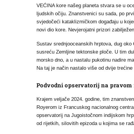
VEĆINA kore našeg planeta stvara se u oce
ljudskih očiju. Znanstvenici su sada, po prvi 
svjedočeći kataklizmičkom događaju u koje
novi dio kore. Nevjerojatni prizori zabiljež
Sustav srednjooceanskih hrptova, dug oko 
susreću Zemljine tektonske ploče. U tim du
morsko dno, a u nastalu pukotinu nadire ma
Na taj je način nastalo više od dvije trećine
Podvodni opservatorij na pravom
Krajem veljače 2024. godine, tim znanstv
Royerom iz Francuskog nacionalnog centra 
opservatorij na Jugoistočnom indijskom hrptu,
od rijetkih, silovitih epizoda u kojima se r