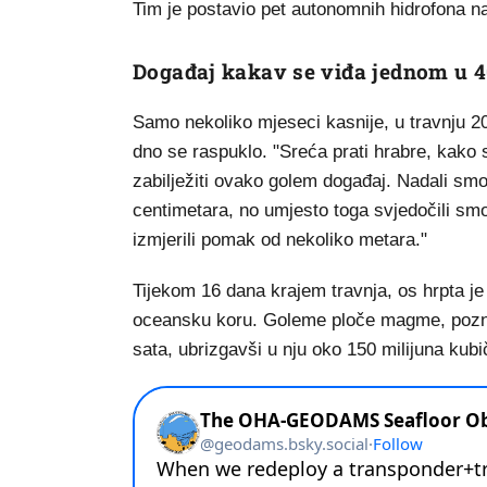
Tim je postavio pet autonomnih hidrofona na
Događaj kakav se viđa jednom u 4
Samo nekoliko mjeseci kasnije, u travnju 2
dno se raspuklo. "Sreća prati hrabre, kako 
zabilježiti ovako golem događaj. Nadali smo
centimetara, no umjesto toga svjedočili sm
izmjerili pomak od nekoliko metara."
Tijekom 16 dana krajem travnja, os hrpta je
oceansku koru. Goleme ploče magme, poznat
sata, ubrizgavši u nju oko 150 milijuna ku