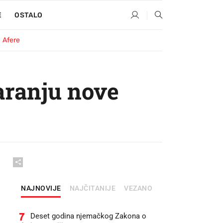
E
OSTALO
Afere
varanju nove
NAJNOVIJE
NAJČITANIJE
VEZANO
7
Deset godina njemačkog Zakona o