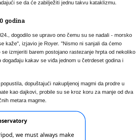
dajući se da će zabilježiti jednu takvu kataklizmu.
0 godina
024., dogodilo se upravo ono čemu su se nadali - morsko
se kaže", izjavio je Royer. "Nismo ni sanjali da ćemo
 se izmjeriti barem postojano rastezanje hrpta od nekoliko
o događaju kakav se viđa jednom u četrdeset godina i
 popustila, dopuštajući nakupljenoj magmi da prodre u
e kao dajkovi, probile su se kroz koru za manje od dva
bičnih metara magme.