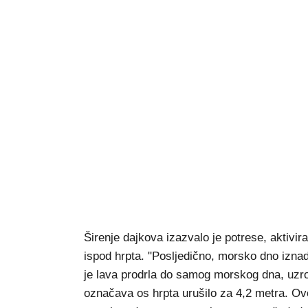
Širenje dajkova izazvalo je potrese, aktiv
ispod hrpta. "Posljedično, morsko dno iznad
je lava prodrla do samog morskog dna, uzro
označava os hrpta urušilo za 4,2 metra. Ovo 