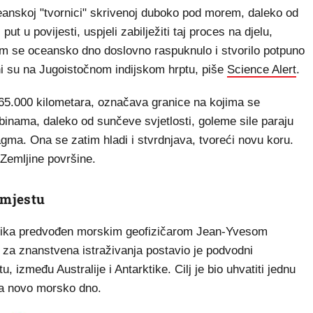
anskoj "tvornici" skrivenoj duboko pod morem, daleko od
put u povijesti, uspjeli zabilježiti taj proces na djelu,
m se oceansko dno doslovno raspuknulo i stvorilo potpuno
eni su na Jugoistočnom indijskom hrptu, piše
Science Alert
.
65.000 kilometara, označava granice na kojima se
binama, daleko od sunčeve svjetlosti, goleme sile paraju
gma. Ona se zatim hladi i stvrdnjava, tvoreći novu koru.
 Zemljine površine.
 mjestu
enika predvođen morskim geofizičarom Jean-Yvesom
za znanstvena istraživanja postavio je podvodni
 između Australije i Antarktike. Cilj je bio uhvatiti jednu
ađa novo morsko dno.