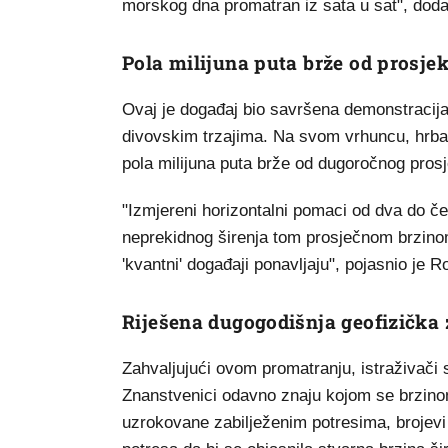
morskog dna promatran iz sata u sat", doda
Pola milijuna puta brže od prosje
Ovaj je događaj bio savršena demonstracija
divovskim trzajima. Na svom vrhuncu, hrbat
pola milijuna puta brže od dugoročnog prosj
"Izmjereni horizontalni pomaci od dva do če
neprekidnog širenja tom prosječnom brzino
'kvantni' događaji ponavljaju", pojasnio je R
Riješena dugogodišnja geofizička
Zahvaljujući ovom promatranju, istraživači s
Znanstvenici odavno znaju kojom se brzino
uzrokovane zabilježenim potresima, brojevi 