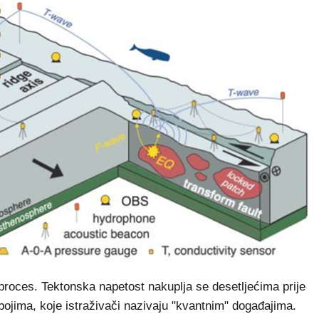
proces. Tektonska napetost nakuplja se desetljećima prije
bojima, koje istraživači nazivaju "kvantnim" događajima.