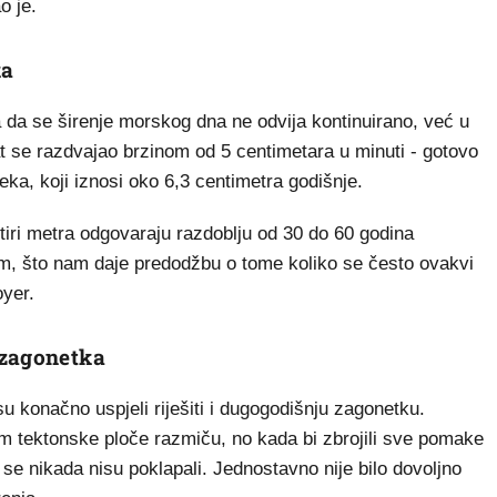
o je.
ka
 da se širenje morskog dna ne odvija kontinuirano, već u
 se razdvajao brzinom od 5 centimetara u minuti - gotovo
eka, koji iznosi oko 6,3 centimetra godišnje.
tiri metra odgovaraju razdoblju od 30 do 60 godina
m, što nam daje predodžbu o tome koliko se često ovakvi
oyer.
 zagonetka
u konačno uspjeli riješiti i dugogodišnju zagonetku.
m tektonske ploče razmiču, no kada bi zbrojili sve pomake
se nikada nisu poklapali. Jednostavno nije bilo dovoljno