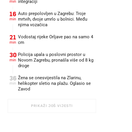
min
integraciji
16
Auto prepolovljen u Zagrebu: Troje
min
mrtvih, dvoje umrlo u bolnici. Među
njima vozačica
21
Vodostaj rijeke Orljave pao na samo 4
min
cm
30
Policija upala u poslovni prostor u
min
Novom Zagrebu, pronašla više od 8 kg
droge
36
Žena se onesvijestila na Zlarinu,
min
helikopter sletio na plažu. Oglasio se
Zavod
PRIKAŽI JOŠ VIJESTI