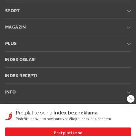
SPORT
MAGAZIN
PLUS
INDEX OGLASI
INDEX RECEPTI
INFO
Oglašavanje
Zaposli se na Indexu
Kontakt
Impressum
Uvjeti
Pretplatite se na
Index bez reklama
korištenja
Postavke kolačića
Podržite neovisno novinarstvo i čitajte Index bez bannera.
Pretplatite se