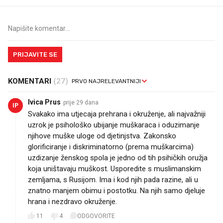
PRIJAVITE SE
KOMENTARI
(27)
Ivica Prus
prije 29 dana
IP
Svakako ima utjecaja prehrana i okruženje, ali najvažniji
uzrok je psihološko ubijanje muškaraca i oduzimanje
njihove muške uloge od djetinjstva. Zakonsko
glorificiranje i diskriminatorno (prema muškarcima)
uzdizanje ženskog spola je jedno od tih psihičkih oružja
koja uništavaju muškost. Usporedite s muslimanskim
zemljama, s Rusijom. Ima i kod njih pada razine, ali u
znatno manjem obimu i postotku. Na njih samo djeluje
hrana i nezdravo okruženje.
11
4
ODGOVORITE