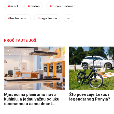
#
izrael
#
london
#
muška plodnost
#
testosteron
#
hagai levine
PROČITAJTE JOŠ
Mjesecima planiramo novu
Što povezuje Lexus i
kuhinju, a jednu važnu odluku
legendarnog Ponyja?
donesemo u samo deset
minuta