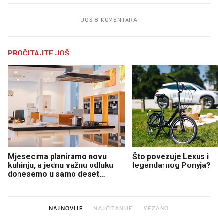
JOŠ 8 KOMENTARA
PROČITAJTE JOŠ
Mjesecima planiramo novu
Što povezuje Lexus i
kuhinju, a jednu važnu odluku
legendarnog Ponyja?
donesemo u samo deset
minuta
NAJNOVIJE
NAJČITANIJE
VEZANO