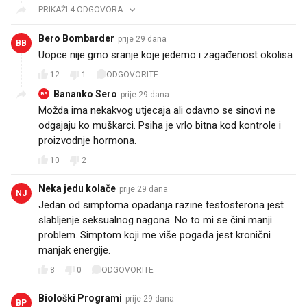
PRIKAŽI 4 ODGOVORA
Bero Bombarder
prije 29 dana
BB
Uopce nije gmo sranje koje jedemo i zagađenost okolisa
12
1
ODGOVORITE
Bananko Sero
prije 29 dana
BS
Možda ima nekakvog utjecaja ali odavno se sinovi ne
odgajaju ko muškarci. Psiha je vrlo bitna kod kontrole i
proizvodnje hormona.
10
2
Neka jedu kolače
prije 29 dana
NJ
Jedan od simptoma opadanja razine testosterona jest
slabljenje seksualnog nagona. No to mi se čini manji
problem. Simptom koji me više pogađa jest kronični
manjak energije.
8
0
ODGOVORITE
Biološki Programi
prije 29 dana
BP