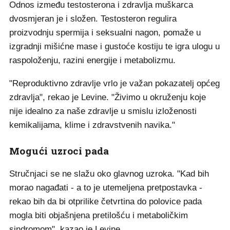
Odnos između testosterona i zdravlja muškarca
dvosmjeran je i složen. Testosteron regulira
proizvodnju spermija i seksualni nagon, pomaže u
izgradnji mišićne mase i gustoće kostiju te igra ulogu u
raspoloženju, razini energije i metabolizmu.
"Reproduktivno zdravlje vrlo je važan pokazatelj općeg
zdravlja", rekao je Levine. "Živimo u okruženju koje
nije idealno za naše zdravlje u smislu izloženosti
kemikalijama, klime i zdravstvenih navika."
Mogući uzroci pada
Stručnjaci se ne slažu oko glavnog uzroka. "Kad bih
morao nagađati - a to je utemeljena pretpostavka -
rekao bih da bi otprilike četvrtina do polovice pada
mogla biti objašnjena pretilošću i metaboličkim
sindromom", kazao je Levine.