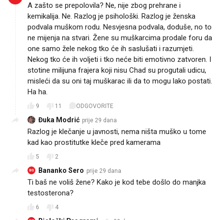
A zašto se prepolovila? Ne, nije zbog prehrane i
kemikalija. Ne. Razlog je psihološki. Razlog je ženska
podvala muškom rodu. Nesvjesna podvala, doduše, no to
ne mijenja na stvari. Žene su muškarcima prodale foru da
one samo žele nekog tko će ih saslušati i razumjeti.
Nekog tko će ih voljeti i tko neće biti emotivno zatvoren. I
stotine milijuna frajera koji nisu Chad su progutali udicu,
misleći da su oni taj muškarac ili da to mogu lako postati.
Ha ha.
9
11
ODGOVORITE
Đuka Modrić
prije 29 dana
Razlog je klečanje u javnosti, nema ništa muško u tome
kad kao prostitutke kleče pred kamerama
5
2
Bananko Sero
prije 29 dana
BS
Ti baš ne voliš žene? Kako je kod tebe došlo do manjka
testosterona?
6
4