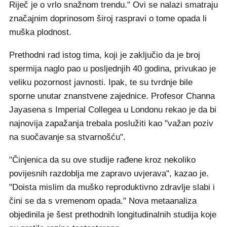
Riječ je o vrlo snažnom trendu." Ovi se nalazi smatraju
značajnim doprinosom široj raspravi o tome opada li
muška plodnost.
Prethodni rad istog tima, koji je zaključio da je broj
spermija naglo pao u posljednjih 40 godina, privukao je
veliku pozornost javnosti. Ipak, te su tvrdnje bile
sporne unutar znanstvene zajednice. Profesor Channa
Jayasena s Imperial Collegea u Londonu rekao je da bi
najnovija zapažanja trebala poslužiti kao "važan poziv
na suočavanje sa stvarnošću".
"Činjenica da su ove studije rađene kroz nekoliko
povijesnih razdoblja me zapravo uvjerava", kazao je.
"Doista mislim da muško reproduktivno zdravlje slabi i
čini se da s vremenom opada." Nova metaanaliza
objedinila je šest prethodnih longitudinalnih studija koje