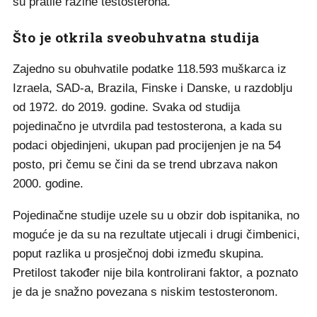
su pratile razine testosterona.
Što je otkrila sveobuhvatna studija
Zajedno su obuhvatile podatke 118.593 muškarca iz
Izraela, SAD-a, Brazila, Finske i Danske, u razdoblju
od 1972. do 2019. godine. Svaka od studija
pojedinačno je utvrdila pad testosterona, a kada su
podaci objedinjeni, ukupan pad procijenjen je na 54
posto, pri čemu se čini da se trend ubrzava nakon
2000. godine.
Pojedinačne studije uzele su u obzir dob ispitanika, no
moguće je da su na rezultate utjecali i drugi čimbenici,
poput razlika u prosječnoj dobi između skupina.
Pretilost također nije bila kontrolirani faktor, a poznato
je da je snažno povezana s niskim testosteronom.