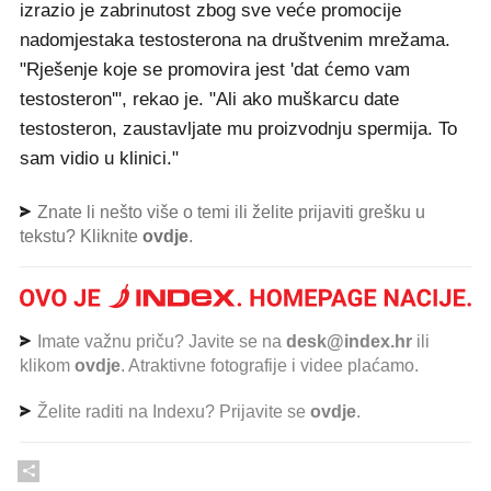
izrazio je zabrinutost zbog sve veće promocije
nadomjestaka testosterona na društvenim mrežama.
"Rješenje koje se promovira jest 'dat ćemo vam
testosteron'", rekao je. "Ali ako muškarcu date
testosteron, zaustavljate mu proizvodnju spermija. To
sam vidio u klinici."
Znate li nešto više o temi ili želite prijaviti grešku u
tekstu? Kliknite
ovdje
.
Imate važnu priču? Javite se na
desk@index.hr
ili
klikom
ovdje
. Atraktivne fotografije i videe plaćamo.
Želite raditi na Indexu? Prijavite se
ovdje
.