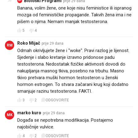
Biološki Programi
prije 29 dana
BP
Banana, volim žene, one koje nisu feministice ili ispranog
mozga od feminističke propagande. Takvih žena ima i ne
pišem o njima. Nemam manjak testosterona.
5
4
Roko Mijač
prije 29 dana
RM
Odmah okrivljujete žene i "woke". Pravi razlog je lijenost.
Sjedenje i slabo kretanje izravno pridonose padu
testosterona. Nedostatak fizičke aktivnosti dovodi do
nakupljanja masnog tkiva, posebno na trbuhu. Masno
tkivo pretvara muški hormon testosteron u ženski
hormon estrogen. To stvara začarani krug koji dodatno
smanjuje razinu testosterona. FAKTI.
3
2
ODGOVORITE
marko kuro
prije 29 dana
MK
Događa se nepotrebna modifikacija. Postajemo
najobičnije vulvice.
4
2
ODGOVORITE