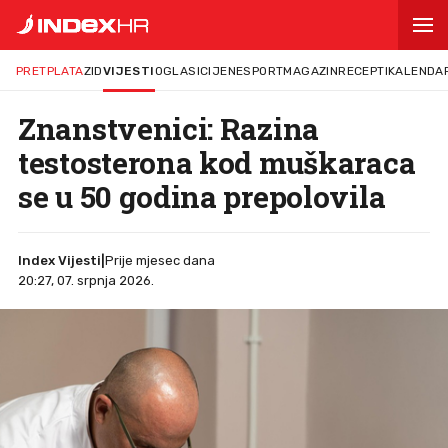
PRETPLATA
ZID
VIJESTI
OGLASI
CIJENE
SPORT
MAGAZIN
RECEPTI
KALENDA
Znanstvenici: Razina
testosterona kod muškaraca
se u 50 godina prepolovila
Index Vijesti
|
Prije mjesec dana
20:27, 07. srpnja 2026.