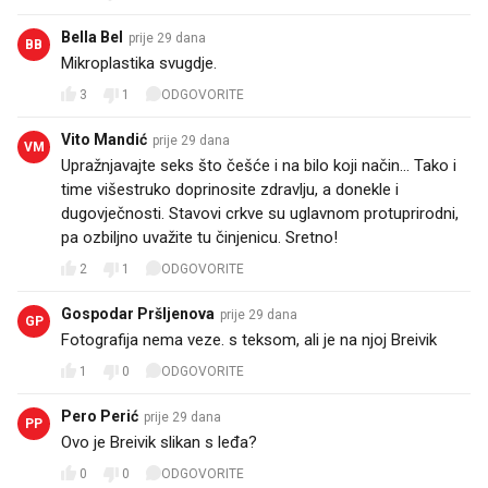
Bella Bel
prije 29 dana
BB
Mikroplastika svugdje.
3
1
ODGOVORITE
Vito Mandić
prije 29 dana
VM
Upražnjavajte seks što češće i na bilo koji način... Tako i
time višestruko doprinosite zdravlju, a donekle i
dugovječnosti. Stavovi crkve su uglavnom protuprirodni,
pa ozbiljno uvažite tu činjenicu. Sretno!
2
1
ODGOVORITE
Gospodar Pršljenova
prije 29 dana
GP
Fotografija nema veze. s teksom, ali je na njoj Breivik
1
0
ODGOVORITE
Pero Perić
prije 29 dana
PP
Ovo je Breivik slikan s leđa?
0
0
ODGOVORITE