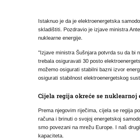
Istaknuo je da je elektroenergetska samodos
skladištiti. Pozdravio je izjave ministra An
nuklearne energije.
"Izjave ministra Šušnjara potvrda su da bi 
trebala osiguravati 30 posto elektroenerget
možemo osigurati stabilni bazni izvor energij
osigurati stabilnost elektroenergetskog sus
Cijela regija okreće se nuklearnoj 
Prema njegovim riječima, cijela se regija p
računa i brinuti o svojoj energetskoj samod
smo povezani na mrežu Europe. I naš drugi s
kapaciteta.