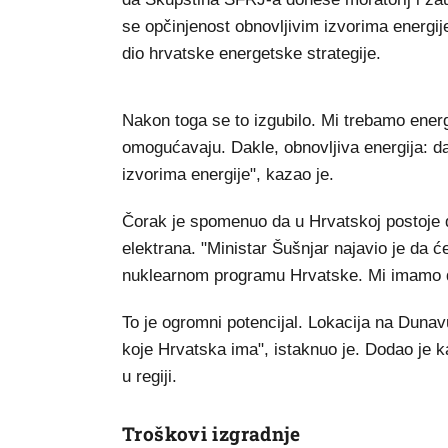
se opčinjenost obnovljivim izvorima energij
dio hrvatske energetske strategije.
Nakon toga se to izgubilo. Mi trebamo energ
omogućavaju. Dakle, obnovljiva energija: da, 
izvorima energije", kazao je.
Čorak je spomenuo da u Hrvatskoj postoje dv
elektrana. "Ministar Šušnjar najavio je da ć
nuklearnom programu Hrvatske. Mi imamo dv
To je ogromni potencijal. Lokacija na Dunav
koje Hrvatska ima", istaknuo je. Dodao je k
u regiji.
Troškovi izgradnje