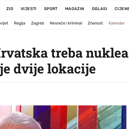
ZID
VIJESTI
SPORT
MAGAZIN
OGLASI
CIJEN
vijet
Regija
Zagreb
Nesreće i kriminal
Znanost
Kalendar
rvatska treba nukle
oje dvije lokacije