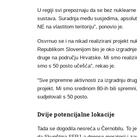
U regiji svi prepoznaju da se bez nuklearne
sustava. Suradnja među susjedima, apsolutno
NE na vlastitom teritoriju", ponovio je.
Osvrnuo se i na nikad realizirani projekt n
Republikom Slovenijom bio je oko izgradnje 
druge na području Hrvatske. Mi smo realizir
smo s 50 posto učešća", rekao je.
"Sve pripremne aktivnosti za izgradnju drugo
projekt. Mi smo sredinom 80-ih bili spremni
sudjelovali s 50 posto.
Dvije potencijalne lokacije
Tada se dogodila nesreća u Černobilu. To je b
da Skupština SFRJ-a donese moratorij i zau