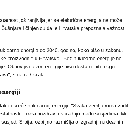
tatnost još ranjivija jer se električna energija ne može
te Šušnjara i činjenicu da je Hrvatska prepoznala važnost
nuklearna energija do 2040. godine, kako piše u zakonu,
ske proizvodnje u Hrvatskoj. Bez nuklearne energije ne
e. Obnovljivi izvori energije nisu dostatni niti mogu
tava", smatra Čorak.
energiji
olako okreće nuklearnoj energiji. "Svaka zemlja mora voditi
ostatnosti. Treba pozdraviti suradnju među susjedima. Mi
usjed, Srbija, ozbiljno razmišlja o izgradnji nuklearnih