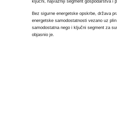
ključni, najvažniji segment gospodarstva i 
Bez sigurne energetske opskrbe, država pra
energetske samodostatnosti vezano uz plin 
samodostatna nego i ključni segment za sus
objasnio je.