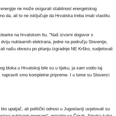
 energije ne može osigurati stabilnost energetskog
 da, ali to ne isključuje da Hrvatska treba imati vlastitu
uklearke na hrvatskom tlu. "Naš izvorni dogovor s
dviju nuklearnih elektrana, jedne na području Slovenije,
ali našu obvezu po pitanju izgradnje NE Krško, sudjelovali
g bloka u Hrvatskoj bile su u tijeku, ja sam vodio taj
, napravili smo kompletne pripreme. I u tome su Slovenci
io upaljač, ali politički odnosi u Jugoslaviji uvjetovali su
stavi nuklearni program", prisjetio se Čorak. Smatra kako