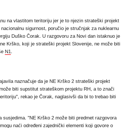
na vlastitom teritoriju jer je to njezin strateški projekt
nacionalnu sigurnost, poručio je stručnjak za nuklearnu
nergiju Duško Čorak. U razgovoru za Novi dan istaknuo je
ne Krško, koji je strateški projekt Slovenije, ne može biti
iše
N1
.
ajavila naznačuje da je NE Krško 2 strateški projekt
 može biti supstitut strateškom projektu RH, a to znači
ritoriju", rekao je Čorak, naglasivši da bi to trebao biti
 sa susjedima. "NE Krško 2 može biti predmet razgovora
 mogu naći određeni zajednički elementi koji govore o