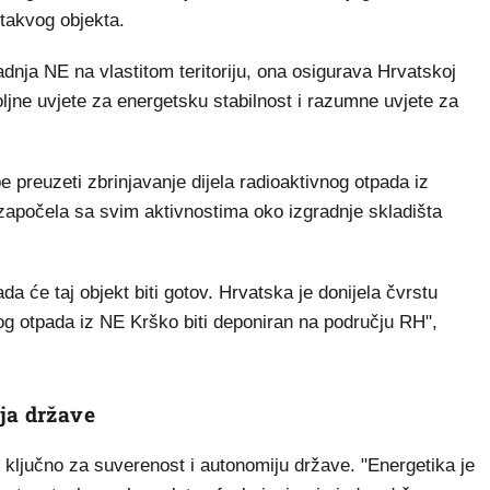
 takvog objekta.
radnja NE na vlastitom teritoriju, ona osigurava Hrvatskoj
ljne uvjete za energetsku stabilnost i razumne uvjete za
be preuzeti zbrinjavanje dijela radioaktivnog otpada iz
započela sa svim aktivnostima oko izgradnje skladišta
a će taj objekt biti gotov. Hrvatska je donijela čvrstu
nog otpada iz NE Krško biti deponiran na području RH",
ja države
e ključno za suverenost i autonomiju države. "Energetika je