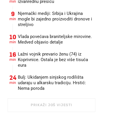
min
izvanrednu presicu
9
Njemački mediji: Srbija i Ukrajina
min
mogle bi zajedno proizvoditi dronove i
streljivo
10
Vlada povećava braniteljske mirovine.
min
Medved objavio detalje
16
Lažni vojnik prevario ženu (74) iz
min
Koprivnice. Ostala je bez više tisuća
eura
24
Bulj: Ukidanjem sinjskog rodilišta
min
udaraju u alkarsku tradiciju. Hrstić:
Nema poroda
PRIKAŽI JOŠ VIJESTI