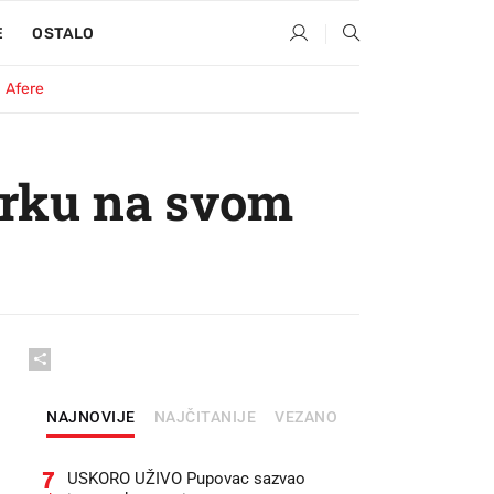
E
OSTALO
Afere
arku na svom
NAJNOVIJE
NAJČITANIJE
VEZANO
7
USKORO UŽIVO Pupovac sazvao