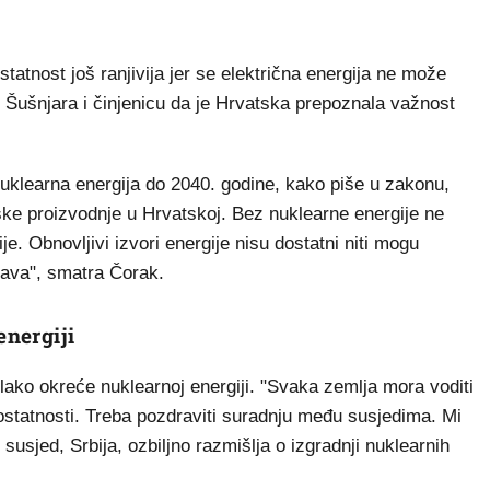
tatnost još ranjivija jer se električna energija ne može
te Šušnjara i činjenicu da je Hrvatska prepoznala važnost
nuklearna energija do 2040. godine, kako piše u zakonu,
ske proizvodnje u Hrvatskoj. Bez nuklearne energije ne
e. Obnovljivi izvori energije nisu dostatni niti mogu
tava", smatra Čorak.
energiji
olako okreće nuklearnoj energiji. "Svaka zemlja mora voditi
ostatnosti. Treba pozdraviti suradnju među susjedima. Mi
usjed, Srbija, ozbiljno razmišlja o izgradnji nuklearnih