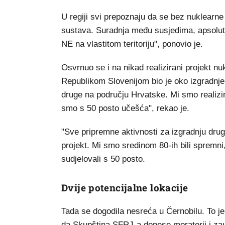
U regiji svi prepoznaju da se bez nuklearne
sustava. Suradnja među susjedima, apsolutno
NE na vlastitom teritoriju", ponovio je.
Osvrnuo se i na nikad realizirani projekt n
Republikom Slovenijom bio je oko izgradnje 
druge na području Hrvatske. Mi smo realizir
smo s 50 posto učešća", rekao je.
"Sve pripremne aktivnosti za izgradnju drugo
projekt. Mi smo sredinom 80-ih bili spremni
sudjelovali s 50 posto.
Dvije potencijalne lokacije
Tada se dogodila nesreća u Černobilu. To je b
da Skupština SFRJ-a donese moratorij i zau