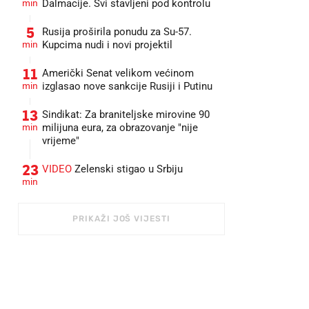
min
Dalmacije. Svi stavljeni pod kontrolu
5
Rusija proširila ponudu za Su-57.
min
Kupcima nudi i novi projektil
11
Američki Senat velikom većinom
min
izglasao nove sankcije Rusiji i Putinu
13
Sindikat: Za braniteljske mirovine 90
min
milijuna eura, za obrazovanje "nije
vrijeme"
23
VIDEO
Zelenski stigao u Srbiju
min
PRIKAŽI JOŠ VIJESTI