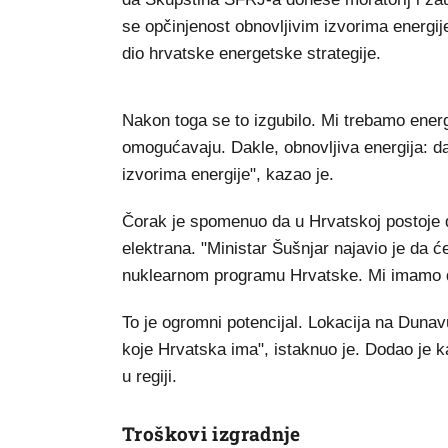
se opčinjenost obnovljivim izvorima energij
dio hrvatske energetske strategije.
Nakon toga se to izgubilo. Mi trebamo energ
omogućavaju. Dakle, obnovljiva energija: da, 
izvorima energije", kazao je.
Čorak je spomenuo da u Hrvatskoj postoje dv
elektrana. "Ministar Šušnjar najavio je da ć
nuklearnom programu Hrvatske. Mi imamo dv
To je ogromni potencijal. Lokacija na Dunav
koje Hrvatska ima", istaknuo je. Dodao je k
u regiji.
Troškovi izgradnje