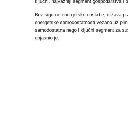
ključni, najvažniji segment gospodarstva i 
Bez sigurne energetske opskrbe, država pra
energetske samodostatnosti vezano uz plin 
samodostatna nego i ključni segment za sus
objasnio je.