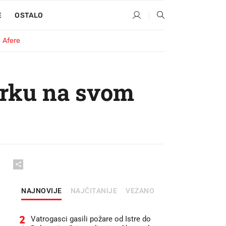
E
OSTALO
Afere
arku na svom
NAJNOVIJE
NAJČITANIJE
VEZANO
2
Vatrogasci gasili požare od Istre do