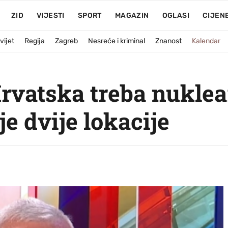
ZID
VIJESTI
SPORT
MAGAZIN
OGLASI
CIJEN
vijet
Regija
Zagreb
Nesreće i kriminal
Znanost
Kalendar
rvatska treba nukle
oje dvije lokacije