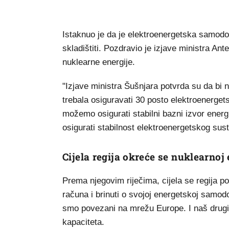
Istaknuo je da je elektroenergetska samodos
skladištiti. Pozdravio je izjave ministra An
nuklearne energije.
"Izjave ministra Šušnjara potvrda su da bi 
trebala osiguravati 30 posto elektroenerget
možemo osigurati stabilni bazni izvor energij
osigurati stabilnost elektroenergetskog sus
Cijela regija okreće se nuklearnoj 
Prema njegovim riječima, cijela se regija p
računa i brinuti o svojoj energetskoj samod
smo povezani na mrežu Europe. I naš drugi s
kapaciteta.