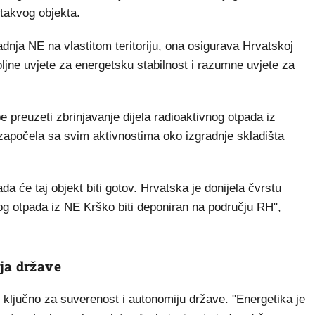
 takvog objekta.
radnja NE na vlastitom teritoriju, ona osigurava Hrvatskoj
ljne uvjete za energetsku stabilnost i razumne uvjete za
be preuzeti zbrinjavanje dijela radioaktivnog otpada iz
započela sa svim aktivnostima oko izgradnje skladišta
a će taj objekt biti gotov. Hrvatska je donijela čvrstu
nog otpada iz NE Krško biti deponiran na području RH",
ja države
e ključno za suverenost i autonomiju države. "Energetika je