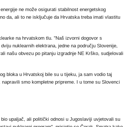
 energije ne može osigurati stabilnost energetskog
 da, ali to ne isključuje da Hrvatska treba imati vlastitu
uklearke na hrvatskom tlu. "Naš izvorni dogovor s
dviju nuklearnih elektrana, jedne na području Slovenije,
ali našu obvezu po pitanju izgradnje NE Krško, sudjelovali
g bloka u Hrvatskoj bile su u tijeku, ja sam vodio taj
, napravili smo kompletne pripreme. I u tome su Slovenci
io upaljač, ali politički odnosi u Jugoslaviji uvjetovali su
stavi nuklearni program", prisjetio se Čorak. Smatra kako