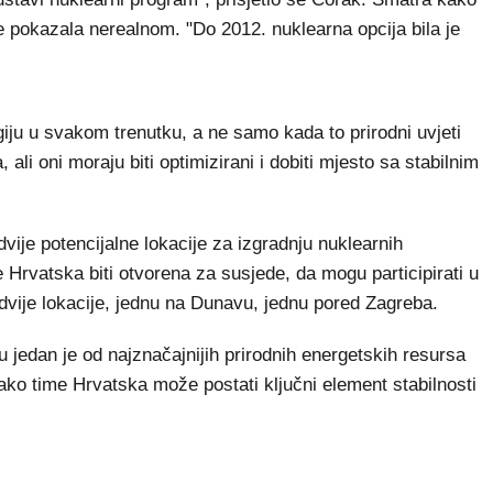
e pokazala nerealnom. "Do 2012. nuklearna opcija bila je
iju u svakom trenutku, a ne samo kada to prirodni uvjeti
ali oni moraju biti optimizirani i dobiti mjesto sa stabilnim
ije potencijalne lokacije za izgradnju nuklearnih
e Hrvatska biti otvorena za susjede, da mogu participirati u
ije lokacije, jednu na Dunavu, jednu pored Zagreba.
u jedan je od najznačajnijih prirodnih energetskih resursa
ako time Hrvatska može postati ključni element stabilnosti