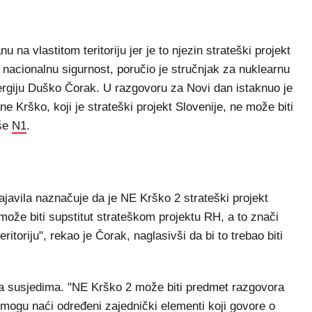
na vlastitom teritoriju jer je to njezin strateški projekt
nacionalnu sigurnost, poručio je stručnjak za nuklearnu
nergiju Duško Čorak. U razgovoru za Novi dan istaknuo je
ne Krško, koji je strateški projekt Slovenije, ne može biti
iše
N1
.
ajavila naznačuje da je NE Krško 2 strateški projekt
 može biti supstitut strateškom projektu RH, a to znači
ritoriju", rekao je Čorak, naglasivši da bi to trebao biti
 sa susjedima. "NE Krško 2 može biti predmet razgovora
 mogu naći određeni zajednički elementi koji govore o