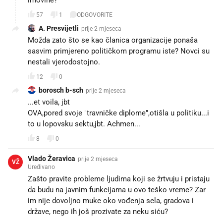
imovine?
57
1
ODGOVORITE
A. Presvijetli
prije 2 mjeseca
Možda zato što se kao članica organizacije ponaša
sasvim primjereno političkom programu iste? Novci su
nestali vjerodostojno.
12
0
borosch b-sch
prije 2 mjeseca
...et voila, jbt
OVA,pored svoje "travničke diplome",otišla u politiku...i
to u lopovsku sektu,jbt. Achmen...
8
0
Vlado Žeravica
prije 2 mjeseca
VŽ
Uređivano
Zašto pravite probleme ljudima koji se žrtvuju i pristaju
da budu na javnim funkcijama u ovo teško vreme? Zar
im nije dovoljno muke oko vođenja sela, gradova i
države, nego ih još prozivate za neku siću?