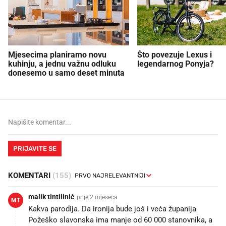
Mjesecima planiramo novu
Što povezuje Lexus i
kuhinju, a jednu važnu odluku
legendarnog Ponyja?
donesemo u samo deset minuta
PRIJAVITE SE
KOMENTARI
(155)
malik tintilinić
prije 2 mjeseca
MT
Kakva parodija. Da ironija bude još i veća županija
Požeško slavonska ima manje od 60 000 stanovnika, a