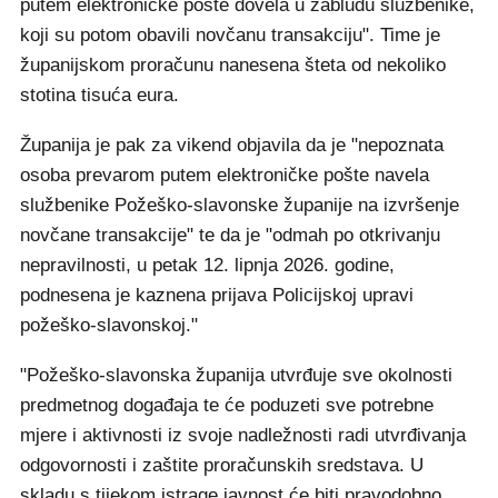
putem elektroničke pošte dovela u zabludu službenike,
koji su potom obavili novčanu transakciju". Time je
županijskom proračunu nanesena šteta od nekoliko
stotina tisuća eura.
Županija je pak za vikend objavila da je "nepoznata
osoba prevarom putem elektroničke pošte navela
službenike Požeško-slavonske županije na izvršenje
novčane transakcije" te da je "odmah po otkrivanju
nepravilnosti, u petak 12. lipnja 2026. godine,
podnesena je kaznena prijava Policijskoj upravi
požeško-slavonskoj."
"Požeško-slavonska županija utvrđuje sve okolnosti
predmetnog događaja te će poduzeti sve potrebne
mjere i aktivnosti iz svoje nadležnosti radi utvrđivanja
odgovornosti i zaštite proračunskih sredstava. U
skladu s tijekom istrage javnost će biti pravodobno