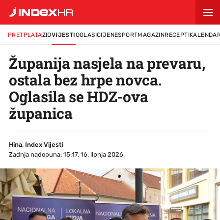
PRETPLATA
ZID
VIJESTI
OGLASI
CIJENE
SPORT
MAGAZIN
RECEPTI
KALENDA
Županija nasjela na prevaru,
ostala bez hrpe novca.
Oglasila se HDZ-ova
županica
Hina, Index Vijesti
Zadnja nadopuna: 15:17, 16. lipnja 2026.