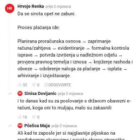
Hrvoje Renka
prije 2 mjeseca
HR
Da se sirota opet ne zabuni.
Proces plaćanja ide:
Planirana proračunska osnova → zaprimanje
računa/zahtjeva → evidentiranje → formalna kontrola
isprave → potvrda izvršenja u nadležnom odjelu →
provjera pravnog temelja i iznosa → knjiženje rashoda i
obveze → odobrenje naloga za plaćanje → isplata →
arhiviranje i izvještavanje.
32
0
ODGOVORITE
Sinisa Dovijanic
prije 2 mjeseca
SD
i to danas kad su za poslovanje s državom obavezni e-
računi, koga oni to muljaju, malo su zakasnili
16
0
Pčelica Maja
prije 2 mjeseca
PM
Ali kad te zaposle jer si najglasnije pljeskao na