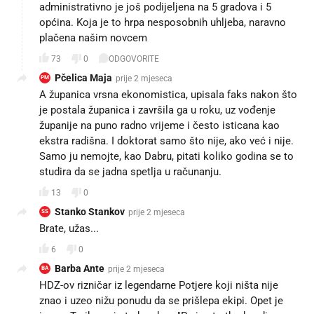
administrativno je još podijeljena na 5 gradova i 5
općina. Koja je to hrpa nesposobnih uhljeba, naravno
plačena našim novcem
73
0
ODGOVORITE
Pčelica Maja
prije 2 mjeseca
PM
A županica vrsna ekonomistica, upisala faks nakon što
je postala županica i završila ga u roku, uz vođenje
županije na puno radno vrijeme i često isticana kao
ekstra radišna. I doktorat samo što nije, ako već i nije.
Samo ju nemojte, kao Dabru, pitati koliko godina se to
studira da se jadna spetlja u računanju.
13
0
Stanko Stankov
prije 2 mjeseca
SS
Brate, užas...
6
0
Barba Ante
prije 2 mjeseca
BA
HDZ-ov rizničar iz legendarne Potjere koji ništa nije
znao i uzeo nižu ponudu da se prišlepa ekipi. Opet je