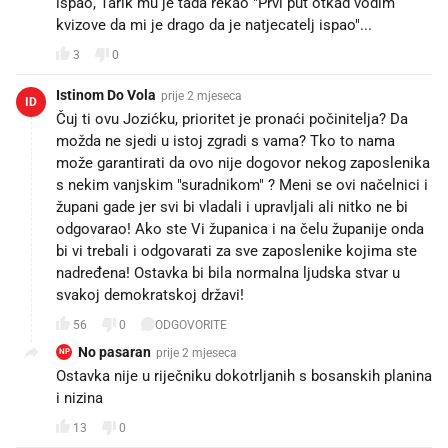
ispao, Tarik mu je tada rekao "Prvi put otkad vodim
kvizove da mi je drago da je natjecatelj ispao"...
3
0
Istinom Do Vola
prije 2 mjeseca
ID
Čuj ti ovu Jozićku, prioritet je pronaći počinitelja? Da
možda ne sjedi u istoj zgradi s vama? Tko to nama
može garantirati da ovo nije dogovor nekog zaposlenika
s nekim vanjskim "suradnikom" ? Meni se ovi načelnici i
župani gade jer svi bi vladali i upravljali ali nitko ne bi
odgovarao! Ako ste Vi županica i na čelu županije onda
bi vi trebali i odgovarati za sve zaposlenike kojima ste
nadređena! Ostavka bi bila normalna ljudska stvar u
svakoj demokratskoj državi!
56
0
ODGOVORITE
No pasaran
prije 2 mjeseca
NP
Ostavka nije u riječniku dokotrljanih s bosanskih planina
i nizina
13
0