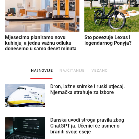
Mjesecima planiramo novu
Što povezuje Lexus i
kuhinju, a jednu važnu odluku
legendarnog Ponyja?
donesemo u samo deset minuta
NAJNOVIJE
NAJČITANIJE
VEZANO
Dron, lažne snimke i ruski utjecaj.
Njemačka strahuje za izbore
Danska uvodi stroga pravila zbog
ChatGPT-ja. Učenici će usmeno
braniti svoje eseje