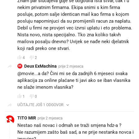
Znam par slucajeva gdje se dogodila ista stvar, cak i u
nekim privatnim firmama. Ekipa snimi s kim firma
posluje, potom salje identican mail kao firma s kojom
posluju napominjuci da su promijenili racun za naplatu.
Debil u firmi ne provjeri vec izvrsi uplatu i eto problema.
Nista novo, nista specijalno. Tko zna koliko takvh
mailova posalju dnevno? Uvijek se nađe neki djelatnik
koji radi preko one stvari.
4
2
Deux ExMachina
prije 2 mjeseca
DE
@movie...a da? Čini mi se da zadnjih 6 mjeseci svaka
aplikacija za online plaćane ti javi ako se iban vlasnika
ne slaže imenom vlasnika?
1
0
UČITAJTE JOŠ 1 ODGOVOR
TITO MIR
prije 2 mjeseca
Nestao naš novac i odmah se traži smjena hdz-a ?
Ne razumijem zašto baš sad, a ne prije nestanka novca i