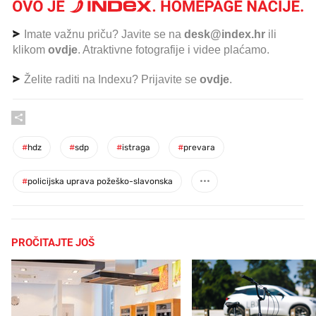
Imate važnu priču? Javite se na
desk@index.hr
ili
klikom
ovdje
. Atraktivne fotografije i videe plaćamo.
Želite raditi na Indexu? Prijavite se
ovdje
.
#
hdz
#
sdp
#
istraga
#
prevara
#
policijska uprava požeško-slavonska
PROČITAJTE JOŠ