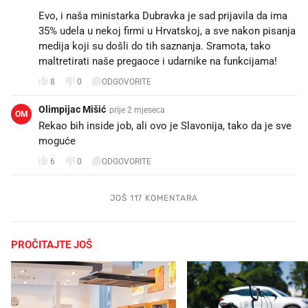
Evo, i naša ministarka Dubravka je sad prijavila da ima
35% udela u nekoj firmi u Hrvatskoj, a sve nakon pisanja
medija koji su došli do tih saznanja. Sramota, tako
maltretirati naše pregaoce i udarnike na funkcijama!
8
0
ODGOVORITE
Olimpijac Mišić
prije 2 mjeseca
OM
Rekao bih inside job, ali ovo je Slavonija, tako da je sve
moguće 🤷
6
0
ODGOVORITE
JOŠ 117 KOMENTARA
PROČITAJTE JOŠ