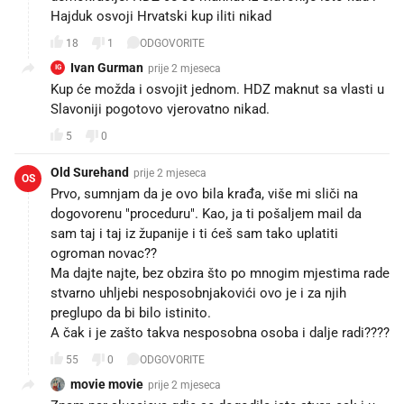
Hajduk osvoji Hrvatski kup iliti nikad
18
1
ODGOVORITE
Ivan Gurman
prije 2 mjeseca
IG
Kup će možda i osvojit jednom. HDZ maknut sa vlasti u
Slavoniji pogotovo vjerovatno nikad.
5
0
Old Surehand
prije 2 mjeseca
OS
Prvo, sumnjam da je ovo bila krađa, više mi sliči na
dogovorenu "proceduru". Kao, ja ti pošaljem mail da
sam taj i taj iz županije i ti ćeš sam tako uplatiti
ogroman novac??
Ma dajte najte, bez obzira što po mnogim mjestima rade
stvarno uhljebi nesposobnjakovići ovo je i za njih
preglupo da bi bilo istinito.
A čak i je zašto takva nesposobna osoba i dalje radi????
55
0
ODGOVORITE
movie movie
prije 2 mjeseca