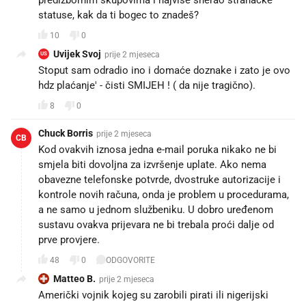
predizbornim skupovima i najviše sherao stranačke
statuse, kak da ti bogec to znadeš?
10
0
Uvijek Svoj
prije 2 mjeseca
US
Stoput sam odradio ino i domaće doznake i zato je ovo
hdz plaćanje' - čisti SMIJEH ! ( da nije tragično).
8
0
Chuck Borris
prije 2 mjeseca
CB
Kod ovakvih iznosa jedna e-mail poruka nikako ne bi
smjela biti dovoljna za izvršenje uplate. Ako nema
obavezne telefonske potvrde, dvostruke autorizacije i
kontrole novih računa, onda je problem u procedurama,
a ne samo u jednom službeniku. U dobro uređenom
sustavu ovakva prijevara ne bi trebala proći dalje od
prve provjere.
48
0
ODGOVORITE
Matteo B.
prije 2 mjeseca
Američki vojnik kojeg su zarobili pirati ili nigerijski