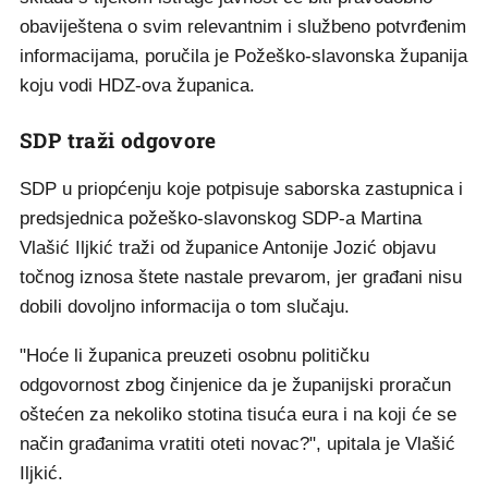
obaviještena o svim relevantnim i službeno potvrđenim
informacijama, poručila je Požeško-slavonska županija
koju vodi HDZ-ova županica.
SDP traži odgovore
SDP u priopćenju koje potpisuje saborska zastupnica i
predsjednica požeško-slavonskog SDP-a Martina
Vlašić Iljkić traži od županice Antonije Jozić objavu
točnog iznosa štete nastale prevarom, jer građani nisu
dobili dovoljno informacija o tom slučaju.
"Hoće li županica preuzeti osobnu političku
odgovornost zbog činjenice da je županijski proračun
oštećen za nekoliko stotina tisuća eura i na koji će se
način građanima vratiti oteti novac?", upitala je Vlašić
Iljkić.