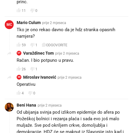
princ.
11
0
Mario Culum
prije 2 mjeseca
MC
Tko je ono rekao davno da je hdz stranka opasnih
namjera?
59
1
ODGOVORITE
Varaždinec Tom
prije 2 mjeseca
VT
Račan. I bio potpuno u pravu.
26
1
Miroslav Ivanović
prije 2 mjeseca
MI
Operativu 🤣🤣🤣🤣🤣🤣🤣🤣🤣😃
4
0
Beni Hana
prije 2 mjeseca
Od ubijanja svinja pod izlikom epidemije do afera po
Požeškoj bolnici i rezanja plaća i sada evo još malo
muljaže. Sve pod okriljem crkve, domoljublja i
demokracije. HDZ će se maknut iz Slavonije isto kad i