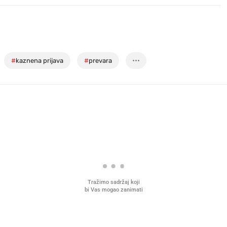
#
kaznena prijava
#
prevara
Tražimo sadržaj koji
bi Vas mogao zanimati