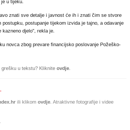
je u tijeku.
vo znati sve detalje i javnost će ih i znati čim se stvore
postupku, postupanje tijekom izvida je tajno, a odavanje
 kazneno djelo", rekla je.
itku novca zbog prevare financijsko poslovanje Požeško-
ti grešku u tekstu? Kliknite
ovdje
.
.
156.321 ČITATELJA
dex.hr
ili klikom
ovdje
. Atraktivne fotografije i videe
.