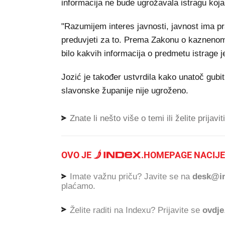
informacija ne bude ugrožavala istragu koja 
"Razumijem interes javnosti, javnost ima pra
preduvjeti za to. Prema Zakonu o kaznenom 
bilo kakvih informacija o predmetu istrage je
Jozić je također ustvrdila kako unatoč gub
slavonske županije nije ugroženo.
Znate li nešto više o temi ili želite prijavi
OVO JE
.
HOMEPAGE NACIJE
Imate važnu priču? Javite se na
desk@in
plaćamo.
Želite raditi na Indexu? Prijavite se
ovdje