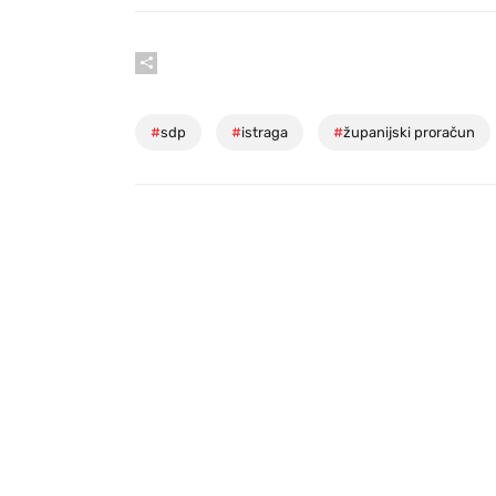
#
sdp
#
istraga
#
županijski proračun