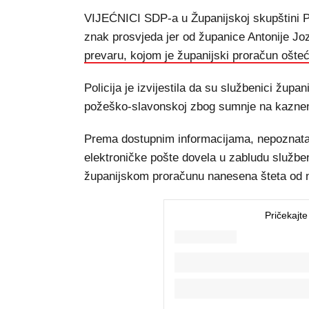
VIJEĆNICI SDP-a u Županijskoj skupštini P
znak prosvjeda jer od županice Antonije Jo
prevaru, kojom je županijski proračun ošteć
Policija je izvijestila da su službenici župan
požeško-slavonskoj zbog sumnje na kaznen
Prema dostupnim informacijama, nepoznata 
elektroničke pošte dovela u zabludu služben
županijskom proračunu nanesena šteta od ne