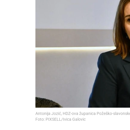
Antonija Jozić, HDZ-ova županica Požeško-slavonsk
Foto: PIXSELL/Ivica Galovic