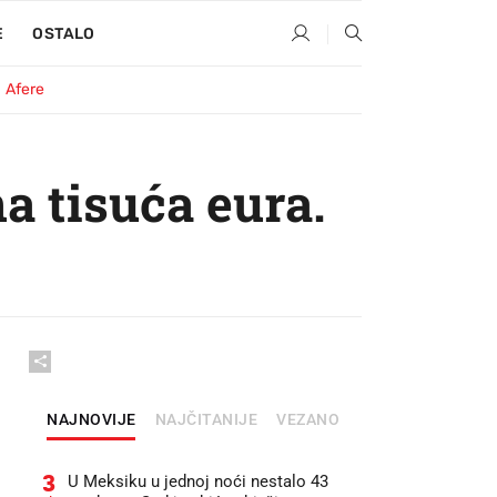
E
OSTALO
Afere
na tisuća eura.
NAJNOVIJE
NAJČITANIJE
VEZANO
3
U Meksiku u jednoj noći nestalo 43