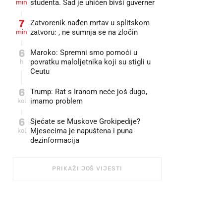
min
studenta. Sad je uhićen bivši guverner
7
Zatvorenik nađen mrtav u splitskom
min
zatvoru: , ne sumnja se na zločin
6
Maroko: Spremni smo pomoći u
h
povratku maloljetnika koji su stigli u
Ceutu
6
Trump: Rat s Iranom neće još dugo,
kol
imamo problem
6
Sjećate se Muskove Grokipedije?
kol
Mjesecima je napuštena i puna
dezinformacija
PRIKAŽI JOŠ VIJESTI