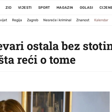
ZID
VIJESTI
SPORT
MAGAZIN
OGLASI
CIJEN
vijet
Regija
Zagreb
Nesreće i kriminal
Znanost
Kalendar
evari ostala bez stoti
šta reći o tome