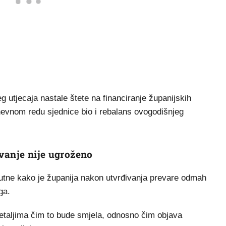
g utjecaja nastale štete na financiranje županijskih
dnevnom redu sjednice bio i rebalans ovogodišnjeg
vanje nije ugroženo
isutne kako je županija nakon utvrđivanja prevare odmah
ga.
 detaljima čim to bude smjela, odnosno čim objava