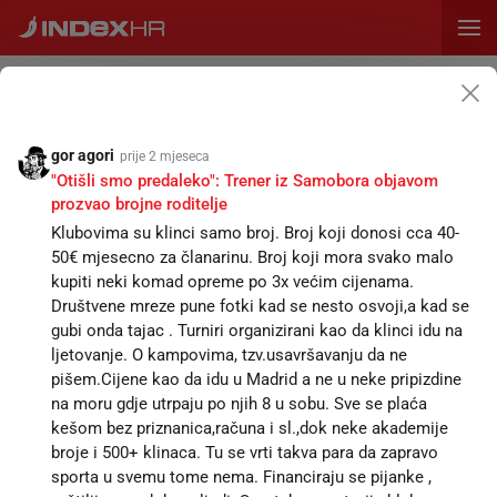
PRETPLATA
ZID
VIJESTI
OGLASI
CIJENE
SPORT
MAGAZIN
RECEPTI
KALENDA
Napišite status...
gor agori
prije 2 mjeseca
"Otišli smo predaleko": Trener iz Samobora objavom
prozvao brojne roditelje
SVE
STATUSI
KOMENTARI
Klubovima su klinci samo broj. Broj koji donosi cca 40-
50€ mjesecno za članarinu. Broj koji mora svako malo
kupiti neki komad opreme po 3x većim cijenama.
Pomocni Box
prije 9 minuta
PB
Društvene mreze pune fotki kad se nesto osvoji,a kad se
Medved Pupovcu: Odgovaram za službenu proslavu Oluje,
gubi onda tajac . Turniri organizirani kao da klinci idu na
ne za događaje na marginama
ljetovanje. O kampovima, tzv.usavršavanju da ne
"...i na kraju više se nije moglo razlučiti tko su svinje, a
pišem.Cijene kao da idu u Madrid a ne u neke pripizdine
tko ljudi."
na moru gdje utrpaju po njih 8 u sobu. Sve se plaća
KOMENTIRAJTE
3
1
kešom bez priznanica,računa i sl.,dok neke akademije
broje i 500+ klinaca. Tu se vrti takva para da zapravo
"Moralna Vertikala"
prije 13 minuta
"V
sporta u svemu tome nema. Financiraju se pijanke ,
Remek-djela hrvatske obalne arhitekture (2. dio): Fotke