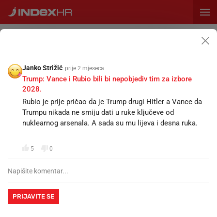
PRETPLATA
ZID
VIJESTI
OGLASI
CIJENE
SPORT
MAGAZIN
RECEPTI
KALENDA
Napišite status...
Janko Strižić
prije 2 mjeseca
Trump: Vance i Rubio bili bi nepobjediv tim za izbore
2028.
SVE
STATUSI
KOMENTARI
Rubio je prije pričao da je Trump drugi Hitler a Vance da
Trumpu nikada ne smiju dati u ruke ključeve od
nuklearnog arsenala. A sada su mu lijeva i desna ruka.
Natakote Yanatuky
prije sat vremena
NY
😁😁😁😁😁😁😁😁😁
Novi detalji sudara vlakova. Putnički vlak vozio 61-
godišnjak, teretni 20-godišnjak
5
0
Nije mi jasno da u 21. Stoljeću u doba umjetne
inteligencije ne postoji automatizam kojim bi se
automatski zaustavili vlakovi koji se nalaze na istom
kolosijeku i voze jedan prema drugom. To je toliko
PRIJAVITE SE
jednostavno za napraviti da me cudi da to nije satavni dio
sigurnosne opreme na željeznici.