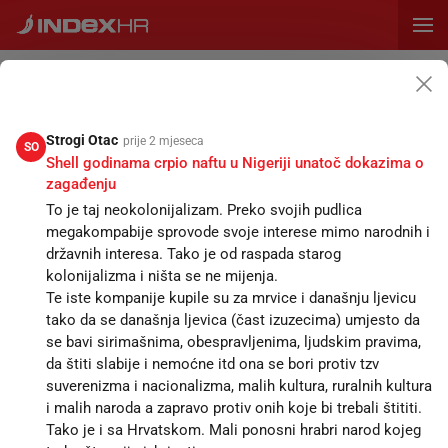
PRETPLATA
ZID
VIJESTI
OGLASI
CIJENE
SPORT
MAGAZIN
RECEPTI
KALENDA
Napišite status...
Strogi Otac
prije 2 mjeseca
SO
Shell godinama crpio naftu u Nigeriji unatoč dokazima o
zagađenju
SVE
STATUSI
KOMENTARI
To je taj neokolonijalizam. Preko svojih pudlica
megakompabije sprovode svoje interese mimo narodnih i
državnih interesa. Tako je od raspada starog
Veljko Ivančić
prije 8 minuta
VI
kolonijalizma i ništa se ne mijenja.
Medved Pupovcu: Odgovaram za službenu proslavu Oluje,
Te iste kompanije kupile su za mrvice i današnju ljevicu
ne za događaje na marginama
tako da se današnja ljevica (čast izuzecima) umjesto da
Tako je započeo i fašizam u Italiji.
se bavi sirimašnima, obespravljenima, ljudskim pravima,
da štiti slabije i nemoćne itd ona se bori protiv tzv
Antonio Scurati u svojim povijesnim romanima „Sin
suverenizma i nacionalizma, malih kultura, ruralnih kultura
stoljeća“ i „Čovjek proviđenja“ detaljno opisuje kako se
i malih naroda a zapravo protiv onih koje bi trebali štititi.
Mussolinijev pokret postupno pretvarao iz skupine
Tako je i sa Hrvatskom. Mali ponosni hrabri narod kojeg
nezadovoljnih veterana i radikalnih aktivista u silu koja je