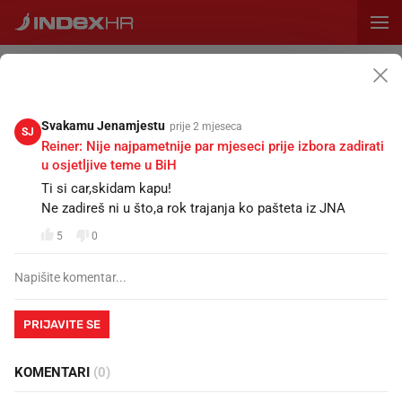
PRETPLATA
ZID
VIJESTI
OGLASI
CIJENE
SPORT
MAGAZIN
RECEPTI
KALENDA
Napišite status...
Svakamu Jenamjestu
prije 2 mjeseca
SJ
Reiner: Nije najpametnije par mjeseci prije izbora zadirati
u osjetljive teme u BiH
SVE
STATUSI
KOMENTARI
Ti si car,skidam kapu!
Ne zadireš ni u što,a rok trajanja ko pašteta iz JNA
Iva Begovic
prije 7 minuta
IB
5
0
Ministrica: Hrvatska nema gdje zbrinuti otpad iz Gospića,
pitali smo po Europi
Ovo je trenutak za ušutkati sve te silne udruge i građane
koji pametuju oko odlaganja otpada i jedan su od razloga
PRIJAVITE SE
zbog kojih Hrvatska u drugom kvartalu 21 stoljeća još
nema sustavno riješenu oporabu otpada. U Danskoj, na
primjer, spalionica otpada bila je u 19 stoljeću i grijali su
KOMENTARI
(0)
se na otpad. U Beču već desetljećima imaju spalionicu