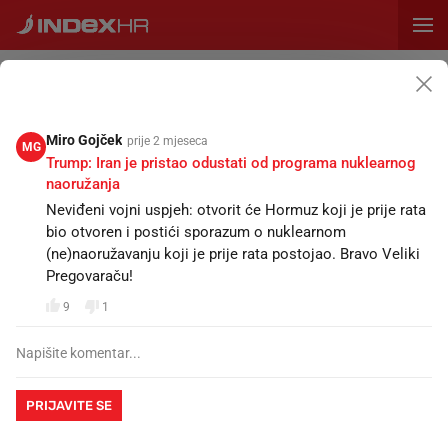
PRETPLATA
ZID
VIJESTI
OGLASI
CIJENE
SPORT
MAGAZIN
RECEPTI
KALENDA
Napišite status...
Miro Gojček
prije 2 mjeseca
MG
Trump: Iran je pristao odustati od programa nuklearnog
naoružanja
SVE
STATUSI
KOMENTARI
Neviđeni vojni uspjeh: otvorit će Hormuz koji je prije rata
bio otvoren i postići sporazum o nuklearnom
(ne)naoružavanju koji je prije rata postojao. Bravo Veliki
2030 ...
prije 6 minuta
2.
Pregovaraču!
danas kupujem monero (xmr).
9
1
italija i španjolska otvoreno ruše schengenski sporazum i
uvode rigorozne granične kontrole zbog diplomatskog
sukoba oko masovnih migracija. dok se europska unija
politički raspada iznutra, a klasične burze vikendom
PRIJAVITE SE
miruju, kapital hladnokrvno bježi u anonimne kriptovalute
koje ne priznaju nikakve državne granice.