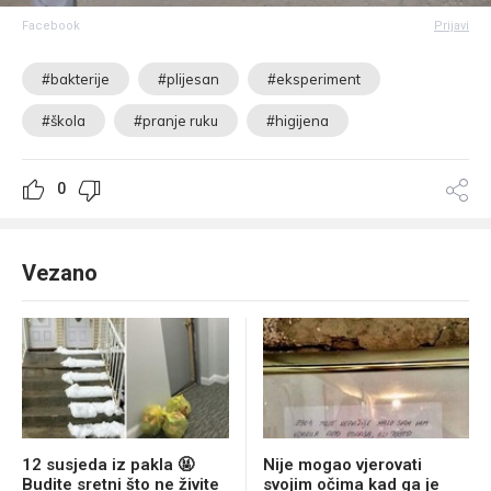
Facebook
Prijavi
#bakterije
#plijesan
#eksperiment
#škola
#pranje ruku
#higijena
0
Vezano
12 susjeda iz pakla 🤬
Nije mogao vjerovati
Budite sretni što ne živite
svojim očima kad ga je