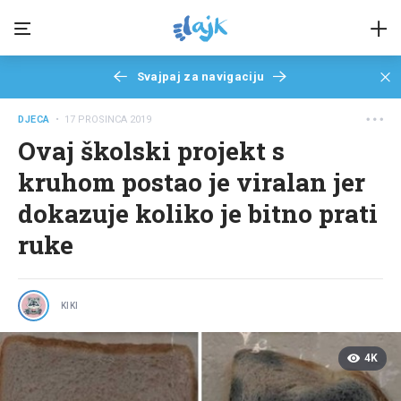
Svajpaj za navigaciju
DJECA
• 17 PROSINCA 2019
Ovaj školski projekt s
kruhom postao je viralan jer
dokazuje koliko je bitno prati
ruke
KIKI
4K