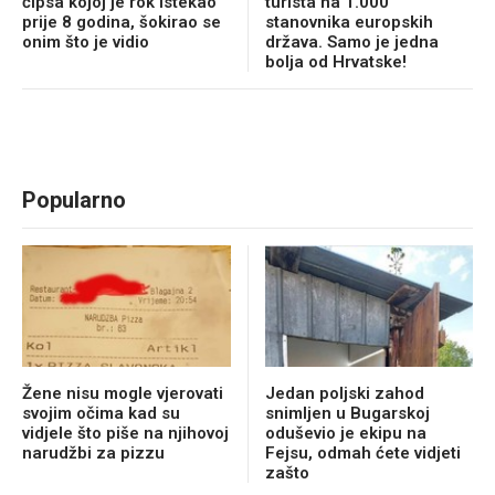
čipsa kojoj je rok istekao
turista na 1.000
prije 8 godina, šokirao se
stanovnika europskih
onim što je vidio
država. Samo je jedna
bolja od Hrvatske!
Popularno
Žene nisu mogle vjerovati
Jedan poljski zahod
svojim očima kad su
snimljen u Bugarskoj
vidjele što piše na njihovoj
oduševio je ekipu na
narudžbi za pizzu
Fejsu, odmah ćete vidjeti
zašto