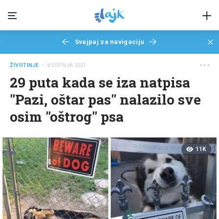
Svajpaj za navigaciju
ŽIVOTINJE
• 8 SRPNJA 2021
29 puta kada se iza natpisa
"Pazi, oštar pas" nalazilo sve
osim "oštrog" psa
11K