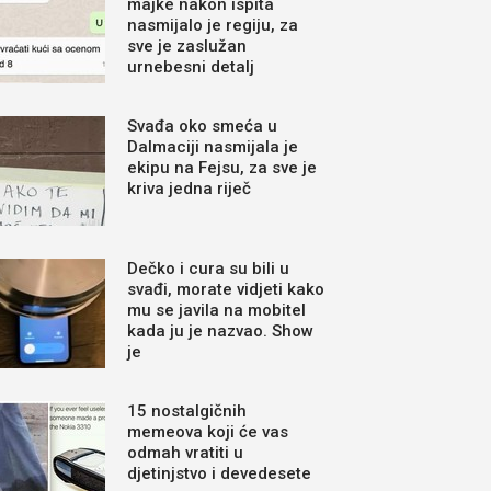
majke nakon ispita
nasmijalo je regiju, za
sve je zaslužan
urnebesni detalj
Svađa oko smeća u
Dalmaciji nasmijala je
ekipu na Fejsu, za sve je
kriva jedna riječ
Dečko i cura su bili u
svađi, morate vidjeti kako
mu se javila na mobitel
kada ju je nazvao. Show
je
15 nostalgičnih
memeova koji će vas
odmah vratiti u
djetinjstvo i devedesete