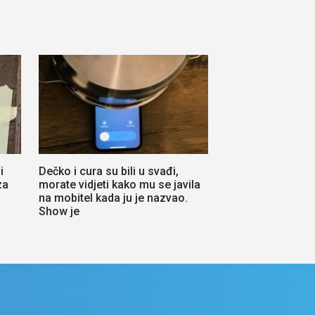
i
Dečko i cura su bili u svađi,
za
morate vidjeti kako mu se javila
na mobitel kada ju je nazvao.
Show je