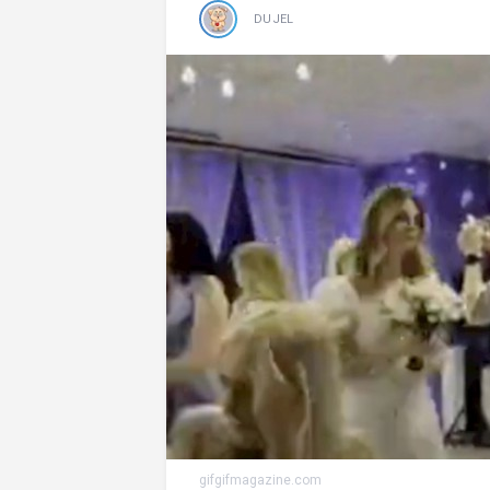
DUJEL
gifgifmagazine.com