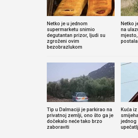
Netko je u jednom
Netko j
supermarketu snimio
na ulaz
degutantan prizor, ljudi su
mjesto,
zgroženi ovim
postala 
bezobrazlukom
Tip u Dalmaciji je parkirao na
Kuća iz
privatnoj zemlji, ono što ga je
smijeha
dočekalo neće tako brzo
jednog
zaboraviti
upečatl