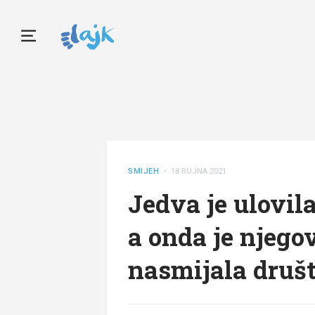
SMIJEH
• 18 RUJNA 2021
Jedva je ulovil
a onda je njego
nasmijala druš