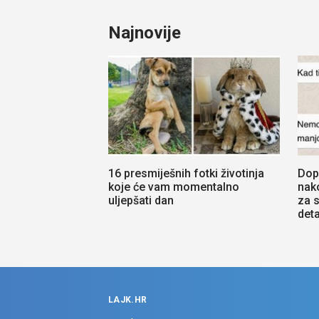
Najnovije
16 presmiješnih fotki životinja
Dop
koje će vam momentalno
nako
uljepšati dan
za 
deta
LAJK.HR