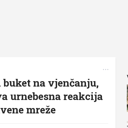
a buket na vjenčanju,
va urnebesna reakcija
tvene mreže