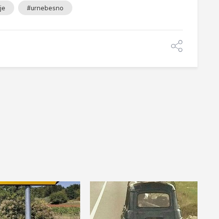
je
#urnebesno