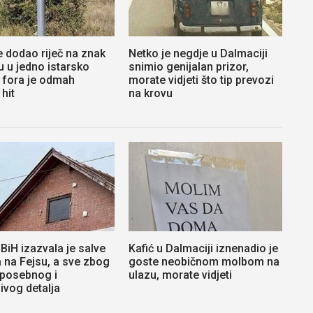
e dodao riječ na znak
Netko je negdje u Dalmaciji
u u jedno istarsko
snimio genijalan prizor,
 fora je odmah
morate vidjeti što tip prevozi
hit
na krovu
 BiH izazvala je salve
Kafić u Dalmaciji iznenadio je
 na Fejsu, a sve zbog
goste neobičnom molbom na
 posebnog i
ulazu, morate vidjeti
jivog detalja