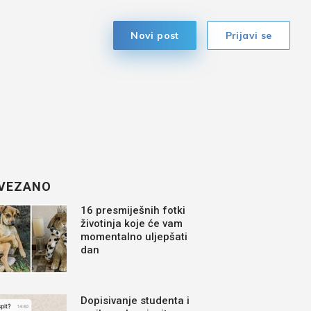
Novi post
Prijavi se
VEZANO
16 presmiješnih fotki
životinja koje će vam
momentalno uljepšati
dan
Dopisivanje studenta i