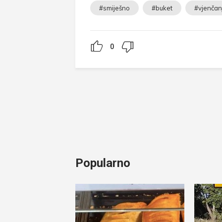
#smiješno
#buket
#vjenčan
0
Popularno