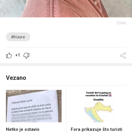
Prijavi
#frizure
+1
Vezano
Netko je ostavio
Fora prikazuje što turisti