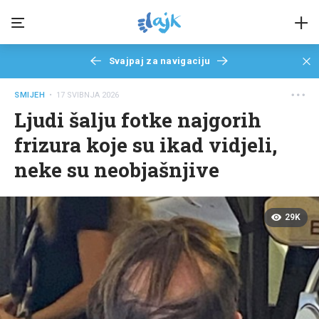
Svajpaj za navigaciju
SMIJEH
• 17 SVIBNJA 2026
Ljudi šalju fotke najgorih
frizura koje su ikad vidjeli,
neke su neobjašnjive
29K