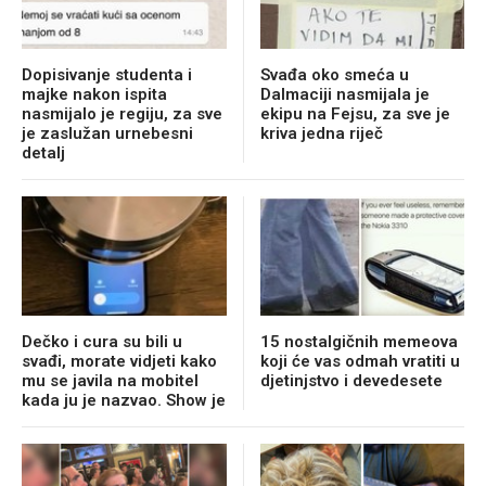
Dopisivanje studenta i
Svađa oko smeća u
majke nakon ispita
Dalmaciji nasmijala je
nasmijalo je regiju, za sve
ekipu na Fejsu, za sve je
je zaslužan urnebesni
kriva jedna riječ
detalj
Dečko i cura su bili u
15 nostalgičnih memeova
svađi, morate vidjeti kako
koji će vas odmah vratiti u
mu se javila na mobitel
djetinjstvo i devedesete
kada ju je nazvao. Show je