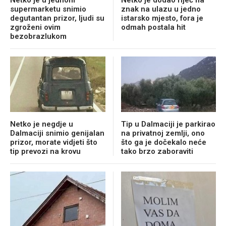
Netko je u jednom
Netko je dodao riječ na
supermarketu snimio
znak na ulazu u jedno
degutantan prizor, ljudi su
istarsko mjesto, fora je
zgroženi ovim
odmah postala hit
bezobrazlukom
Netko je negdje u
Tip u Dalmaciji je parkirao
Dalmaciji snimio genijalan
na privatnoj zemlji, ono
prizor, morate vidjeti što
što ga je dočekalo neće
tip prevozi na krovu
tako brzo zaboraviti