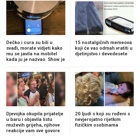
Dečko i cura su bili u
15 nostalgičnih memeova
svađi, morate vidjeti kako
koji će vas odmah vratiti u
mu se javila na mobitel
djetinjstvo i devedesete
kada ju je nazvao. Show je
Djevojka okupila prijatelje
20 ljudi s koji su rođeni s
u baru i objavila listu
nevjerojatno rijetkim
muževih grijeha, njihove
fizičkim osobinama
reakcije vam sve govore