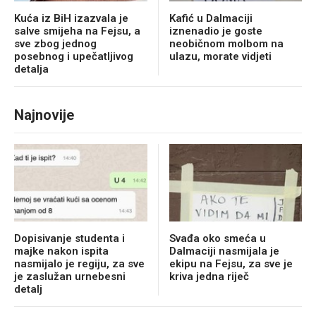
Kuća iz BiH izazvala je
Kafić u Dalmaciji
salve smijeha na Fejsu, a
iznenadio je goste
sve zbog jednog
neobičnom molbom na
posebnog i upečatljivog
ulazu, morate vidjeti
detalja
Najnovije
Dopisivanje studenta i
Svađa oko smeća u
majke nakon ispita
Dalmaciji nasmijala je
nasmijalo je regiju, za sve
ekipu na Fejsu, za sve je
je zaslužan urnebesni
kriva jedna riječ
detalj