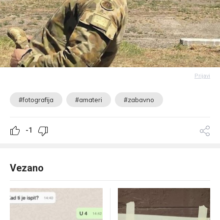
Prijavi
#fotografija
#amateri
#zabavno
-1
Vezano