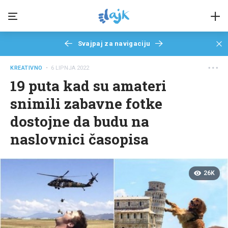
Svajpaj za navigaciju
KREATIVNO
• 6 LIPNJA 2022
19 puta kad su amateri
snimili zabavne fotke
dostojne da budu na
naslovnici časopisa
26K