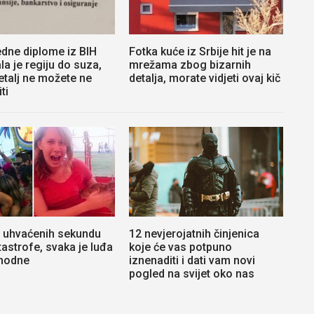
edne diplome iz BIH
Fotka kuće iz Srbije hit je na
la je regiju do suza,
mrežama zbog bizarnih
etalj ne možete ne
detalja, morate vidjeti ovaj kič
ti
i uhvaćenih sekundu
12 nevjerojatnih činjenica
tastrofe, svaka je luđa
koje će vas potpuno
thodne
iznenaditi i dati vam novi
pogled na svijet oko nas