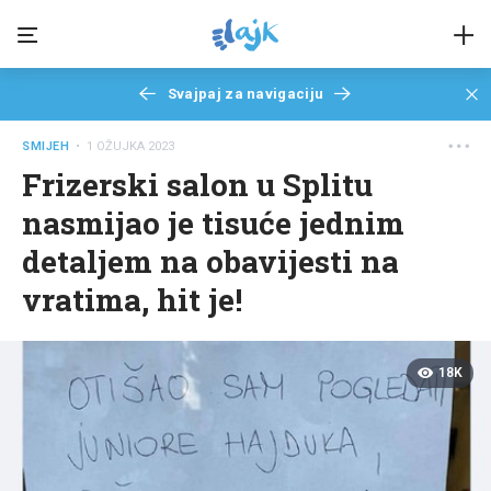
Svajpaj za navigaciju
SMIJEH
• 1 OŽUJKA 2023
Frizerski salon u Splitu
nasmijao je tisuće jednim
detaljem na obavijesti na
vratima, hit je!
18K