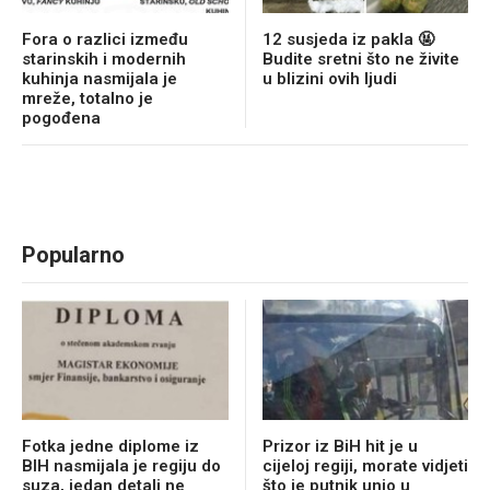
Fora o razlici između
12 susjeda iz pakla 🤬
starinskih i modernih
Budite sretni što ne živite
kuhinja nasmijala je
u blizini ovih ljudi
mreže, totalno je
pogođena
Popularno
Fotka jedne diplome iz
Prizor iz BiH hit je u
BIH nasmijala je regiju do
cijeloj regiji, morate vidjeti
suza, jedan detalj ne
što je putnik unio u