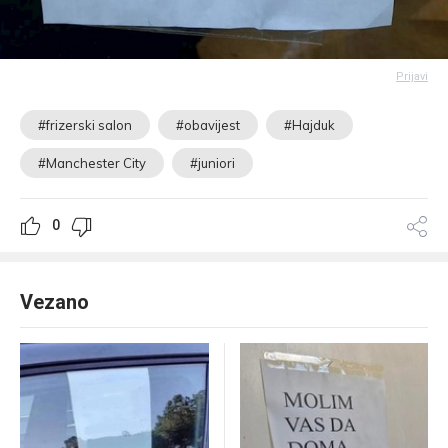
Prijavi
#frizerski salon
#obavijest
#Hajduk
#Manchester City
#juniori
0
Vezano