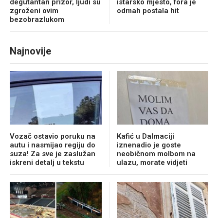
degutantan prizor, ljudi su
istarsko mjesto, fora je
zgroženi ovim
odmah postala hit
bezobrazlukom
Najnovije
Vozač ostavio poruku na
Kafić u Dalmaciji
autu i nasmijao regiju do
iznenadio je goste
suza! Za sve je zaslužan
neobičnom molbom na
iskreni detalj u tekstu
ulazu, morate vidjeti