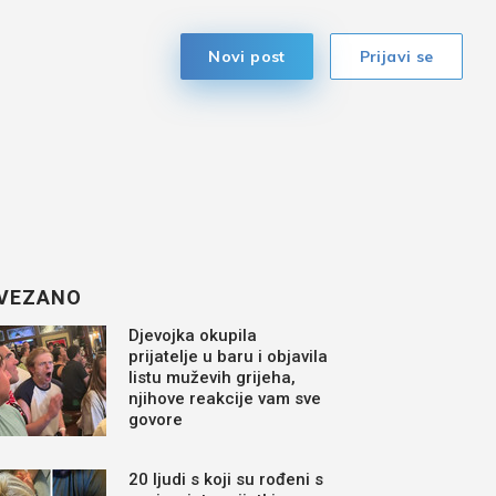
Novi post
Prijavi se
VEZANO
Djevojka okupila
prijatelje u baru i objavila
listu muževih grijeha,
njihove reakcije vam sve
govore
20 ljudi s koji su rođeni s