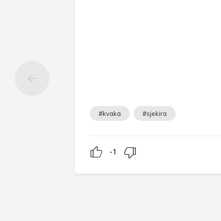
#kvaka
#sjekira
-1