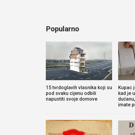
Popularno
15 tvrdoglavih vlasnika koji su
Kupac j
pod svaku cijenu odbili
kad je 
napustiti svoje domove
dućanu,
imate p