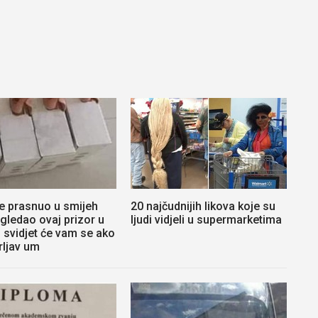
e prasnuo u smijeh
20 najčudnijih likova koje su
ugledao ovaj prizor u
ljudi vidjeli u supermarketima
 svidjet će vam se ako
rljav um