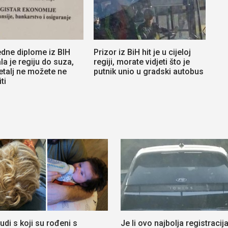
edne diplome iz BIH
Prizor iz BiH hit je u cijeloj
la je regiju do suza,
regiji, morate vidjeti što je
etalj ne možete ne
putnik unio u gradski autobus
ti
judi s koji su rođeni s
Je li ovo najbolja registracija