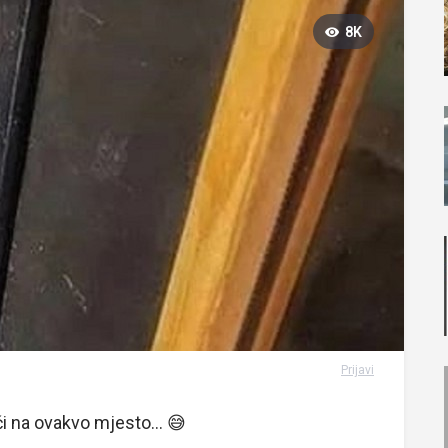
8K
Prijavi
ći na ovakvo mjesto... 😅