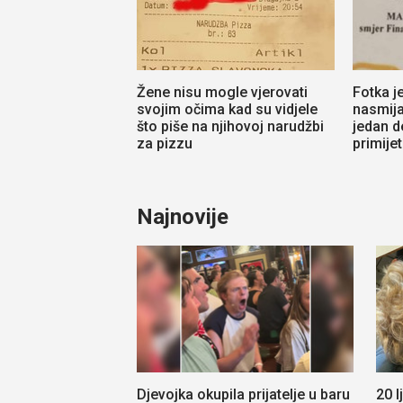
Žene nisu mogle vjerovati
Fotka j
svojim očima kad su vidjele
nasmija
što piše na njihovoj narudžbi
jedan d
za pizzu
primijeti
Najnovije
Djevojka okupila prijatelje u baru
20 l