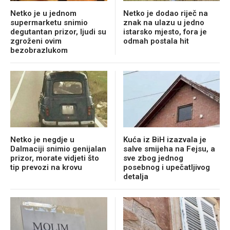
Netko je u jednom
Netko je dodao riječ na
supermarketu snimio
znak na ulazu u jedno
degutantan prizor, ljudi su
istarsko mjesto, fora je
zgroženi ovim
odmah postala hit
bezobrazlukom
Netko je negdje u
Kuća iz BiH izazvala je
Dalmaciji snimio genijalan
salve smijeha na Fejsu, a
prizor, morate vidjeti što
sve zbog jednog
tip prevozi na krovu
posebnog i upečatljivog
detalja