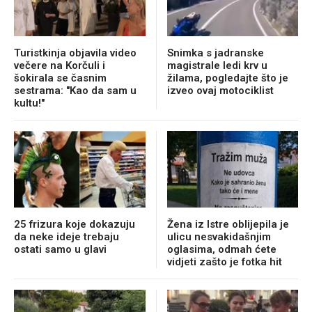
Turistkinja objavila video
Snimka s jadranske
večere na Korčuli i
magistrale ledi krv u
šokirala se časnim
žilama, pogledajte što je
sestrama: "Kao da sam u
izveo ovaj motociklist
kultu!"
25 frizura koje dokazuju
Žena iz Istre oblijepila je
da neke ideje trebaju
ulicu nesvakidašnjim
ostati samo u glavi
oglasima, odmah ćete
vidjeti zašto je fotka hit