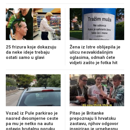
25 frizura koje dokazuju
Žena iz Istre oblijepila je
da neke ideje trebaju
ulicu nesvakidašnjim
ostati samo u glavi
oglasima, odmah ćete
vidjeti zašto je fotka hit
Vozač iz Pule parkirao je
Pitao je Britanke
nasred dvosmjerne ceste
prepoznaju li hrvatsku
pa mu je netko na autu
zastavu, njihov odgovor
ostavio brutalnu poruku
inspirirao je urnebesnu