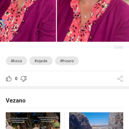
Prijavi
#kosa
#sijede
#frizura
0
Vezano