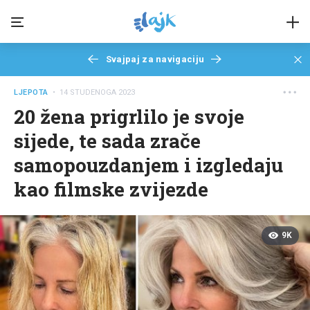
Svajpaj za navigaciju
LJEPOTA
• 14 STUDENOGA 2023
20 žena prigrlilo je svoje
sijede, te sada zrače
samopouzdanjem i izgledaju
kao filmske zvijezde
9K