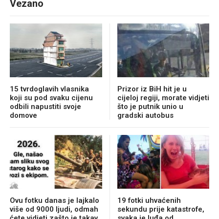
Vezano
15 tvrdoglavih vlasnika
Prizor iz BiH hit je u
koji su pod svaku cijenu
cijeloj regiji, morate vidjeti
odbili napustiti svoje
što je putnik unio u
domove
gradski autobus
Ovu fotku danas je lajkalo
19 fotki uhvaćenih
više od 9000 ljudi, odmah
sekundu prije katastrofe,
ćete vidjeti zašto je takav
svaka je luđa od