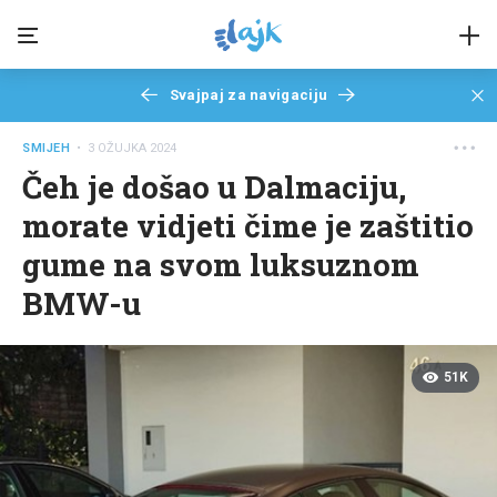
Svajpaj za navigaciju
SMIJEH
• 3 OŽUJKA 2024
Čeh je došao u Dalmaciju,
morate vidjeti čime je zaštitio
gume na svom luksuznom
BMW-u
51K