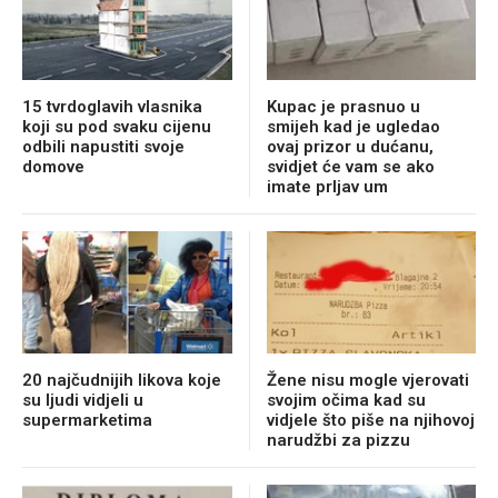
15 tvrdoglavih vlasnika
Kupac je prasnuo u
koji su pod svaku cijenu
smijeh kad je ugledao
odbili napustiti svoje
ovaj prizor u dućanu,
domove
svidjet će vam se ako
imate prljav um
20 najčudnijih likova koje
Žene nisu mogle vjerovati
su ljudi vidjeli u
svojim očima kad su
supermarketima
vidjele što piše na njihovoj
narudžbi za pizzu