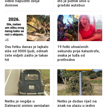
odbili napustiti svoje
što je putnik unio u
domove
gradski autobus
Ovu fotku danas je lajkalo
19 fotki uhvaćenih
više od 9000 ljudi, odmah
sekundu prije katastrofe,
ćete vidjeti zašto je takav
svaka je luđa od
hit
prethodne
Netko je negdje u
Netko je dodao riječ na
Dalmaciji snimio genijalan
znak na ulazu u jedno