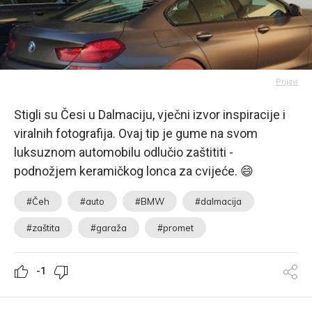
Prijavi
Stigli su Česi u Dalmaciju, vječni izvor inspiracije i
viralnih fotografija. Ovaj tip je gume na svom
luksuznom automobilu odlučio zaštititi -
podnožjem keramičkog lonca za cvijeće. 😄
#Čeh
#auto
#BMW
#dalmacija
#zaštita
#garaža
#promet
-1