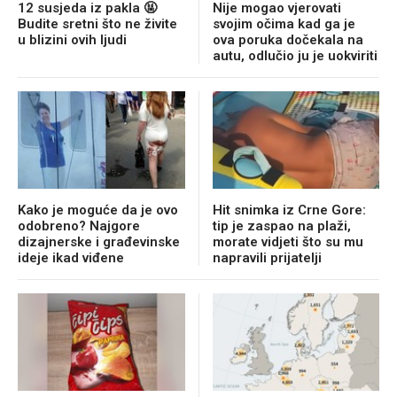
12 susjeda iz pakla 🤬
Nije mogao vjerovati
Budite sretni što ne živite
svojim očima kad ga je
u blizini ovih ljudi
ova poruka dočekala na
autu, odlučio ju je uokviriti
Kako je moguće da je ovo
Hit snimka iz Crne Gore:
odobreno? Najgore
tip je zaspao na plaži,
dizajnerske i građevinske
morate vidjeti što su mu
ideje ikad viđene
napravili prijatelji