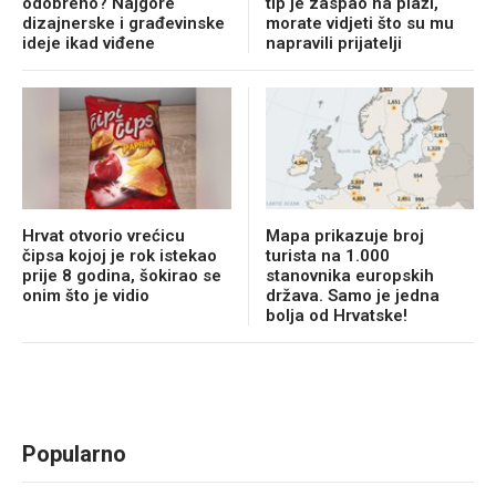
odobreno? Najgore
tip je zaspao na plaži,
dizajnerske i građevinske
morate vidjeti što su mu
ideje ikad viđene
napravili prijatelji
Hrvat otvorio vrećicu
Mapa prikazuje broj
čipsa kojoj je rok istekao
turista na 1.000
prije 8 godina, šokirao se
stanovnika europskih
onim što je vidio
država. Samo je jedna
bolja od Hrvatske!
Popularno