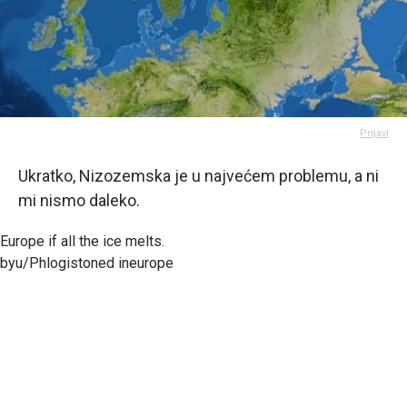
Prijavi
Ukratko, Nizozemska je u najvećem problemu, a ni
mi nismo daleko.
Europe if all the ice melts.
by
u/Phlogistoned
in
europe