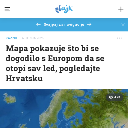
Svajpaj za navigaciju
RAZNO
• 6 LIPNJA 2026
Mapa pokazuje što bi se
dogodilo s Europom da se
otopi sav led, pogledajte
Hrvatsku
47K