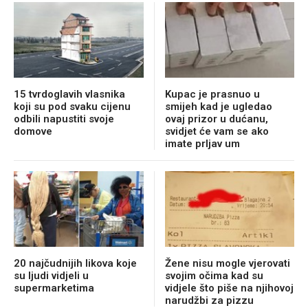
15 tvrdoglavih vlasnika
Kupac je prasnuo u
koji su pod svaku cijenu
smijeh kad je ugledao
odbili napustiti svoje
ovaj prizor u dućanu,
domove
svidjet će vam se ako
imate prljav um
20 najčudnijih likova koje
Žene nisu mogle vjerovati
su ljudi vidjeli u
svojim očima kad su
supermarketima
vidjele što piše na njihovoj
narudžbi za pizzu