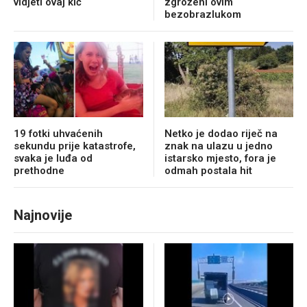
vidjeti ovaj kič
zgroženi ovim
bezobrazlukom
19 fotki uhvaćenih
Netko je dodao riječ na
sekundu prije katastrofe,
znak na ulazu u jedno
svaka je luđa od
istarsko mjesto, fora je
prethodne
odmah postala hit
Najnovije