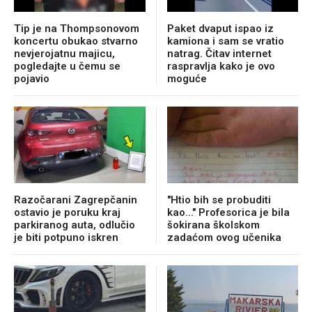
Tip je na Thompsonovom
Paket dvaput ispao iz
koncertu obukao stvarno
kamiona i sam se vratio
nevjerojatnu majicu,
natrag. Čitav internet
pogledajte u čemu se
raspravlja kako je ovo
pojavio
moguće
Razočarani Zagrepčanin
"Htio bih se probuditi
ostavio je poruku kraj
kao..." Profesorica je bila
parkiranog auta, odlučio
šokirana školskom
je biti potpuno iskren
zadaćom ovog učenika