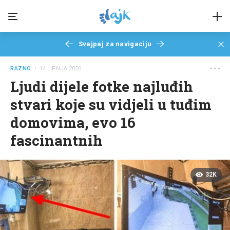
Svajpaj za navigaciju
RAZNO
• 14 LIPNJA 2026
Ljudi dijele fotke najluđih
stvari koje su vidjeli u tuđim
domovima, evo 16
fascinantnih
32K