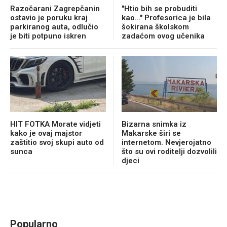
Razočarani Zagrepčanin
"Htio bih se probuditi
ostavio je poruku kraj
kao..." Profesorica je bila
parkiranog auta, odlučio
šokirana školskom
je biti potpuno iskren
zadaćom ovog učenika
HIT FOTKA Morate vidjeti
Bizarna snimka iz
kako je ovaj majstor
Makarske širi se
zaštitio svoj skupi auto od
internetom. Nevjerojatno
sunca
što su ovi roditelji dozvolili
djeci
Popularno