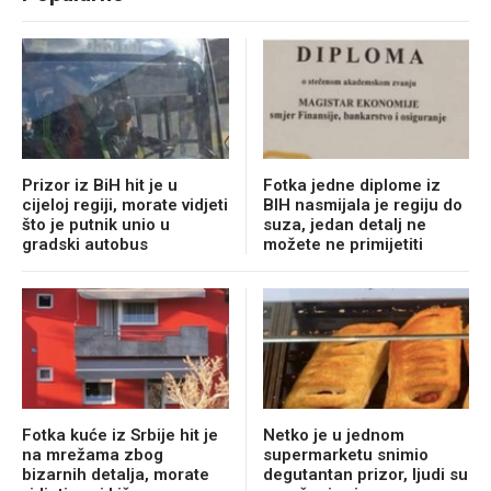
Prizor iz BiH hit je u
Fotka jedne diplome iz
cijeloj regiji, morate vidjeti
BIH nasmijala je regiju do
što je putnik unio u
suza, jedan detalj ne
gradski autobus
možete ne primijetiti
Fotka kuće iz Srbije hit je
Netko je u jednom
na mrežama zbog
supermarketu snimio
bizarnih detalja, morate
degutantan prizor, ljudi su