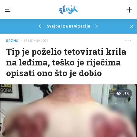
Svajpaj za navigaciju
RAZNO
• 13 LIPNJA 2026
Tip je poželio tetovirati krila
na leđima, teško je riječima
opisati ono što je dobio
31K