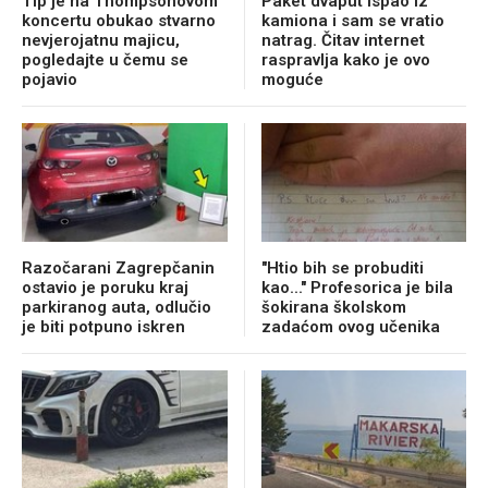
Tip je na Thompsonovom
Paket dvaput ispao iz
koncertu obukao stvarno
kamiona i sam se vratio
nevjerojatnu majicu,
natrag. Čitav internet
pogledajte u čemu se
raspravlja kako je ovo
pojavio
moguće
Razočarani Zagrepčanin
"Htio bih se probuditi
ostavio je poruku kraj
kao..." Profesorica je bila
parkiranog auta, odlučio
šokirana školskom
je biti potpuno iskren
zadaćom ovog učenika