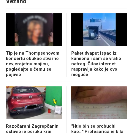
Vezano
Tip je na Thompsonovom
Paket dvaput ispao iz
koncertu obukao stvarno
kamiona i sam se vratio
nevjerojatnu majicu,
natrag. Čitav internet
pogledajte u čemu se
raspravlja kako je ovo
pojavio
moguće
Razočarani Zagrepčanin
"Htio bih se probuditi
ostavio je poruku kraj
kao..." Profesorica je bila