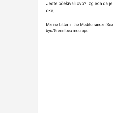
Jeste očekivali ovo? Izgleda da j
okej.
Marine Litter in the Mediterranean Se
by
u/GreenIbex
in
europe