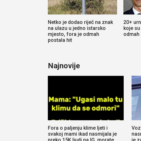
Netko je dodao riječ na znak
20+ ur
na ulazu u jedno istarsko
koje su l
mjesto, fora je odmah
odmah m
postala hit
Najnovije
Fora o paljenju klime ljeti i
Voz
svakoj mami ikad nasmijala je
nas
preko 15K ljudi na IG, morate
je z