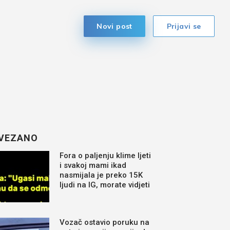
Novi post
Prijavi se
VEZANO
Fora o paljenju klime ljeti
i svakoj mami ikad
nasmijala je preko 15K
ljudi na IG, morate vidjeti
Vozač ostavio poruku na