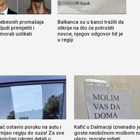
nebesnih promašaja
Balkanca su u banci tražili da
judi primijetili i
otkrije na što će potrošiti
orali uslikati
novce, njegov odgovor hit je
u regiji
ač ostavio poruku na autu i
Kafić u Dalmaciji iznenadio j
mijao regiju do suza! Za sve
goste neobičnom molbom n
aslužan iskreni detalj u
ulazu, morate vidjeti