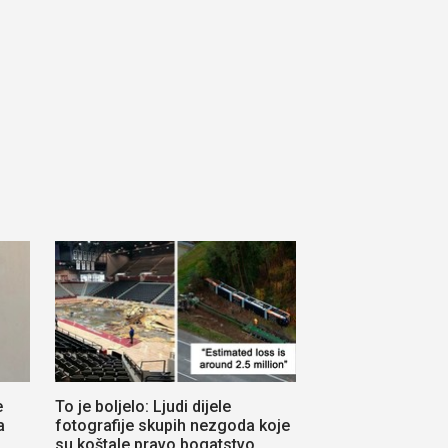
e
To je boljelo: Ljudi dijele
a
fotografije skupih nezgoda koje
su koštale pravo bogatstvo