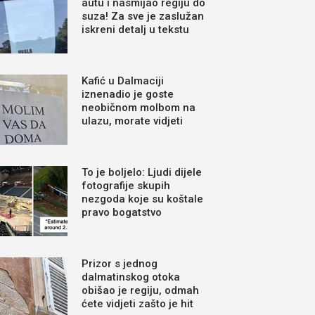
autu i nasmijao regiju do
suza! Za sve je zaslužan
iskreni detalj u tekstu
Kafić u Dalmaciji
iznenadio je goste
neobičnom molbom na
ulazu, morate vidjeti
To je boljelo: Ljudi dijele
fotografije skupih
nezgoda koje su koštale
pravo bogatstvo
Prizor s jednog
dalmatinskog otoka
obišao je regiju, odmah
ćete vidjeti zašto je hit