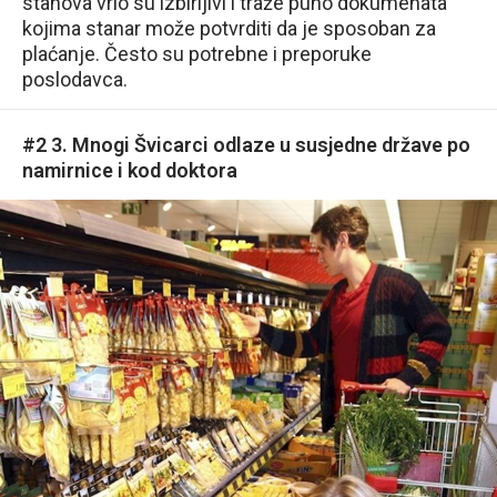
stanova vrlo su izbirljivi i traže puno dokumenata
kojima stanar može potvrditi da je sposoban za
plaćanje. Često su potrebne i preporuke
poslodavca.
#2 3. Mnogi Švicarci odlaze u susjedne države po
namirnice i kod doktora