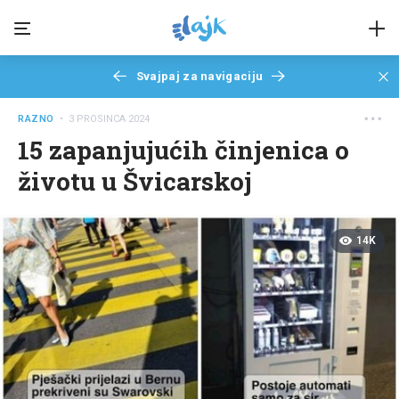
Svajpaj za navigaciju
RAZNO
• 3 PROSINCA 2024
15 zapanjujućih činjenica o
životu u Švicarskoj
14K