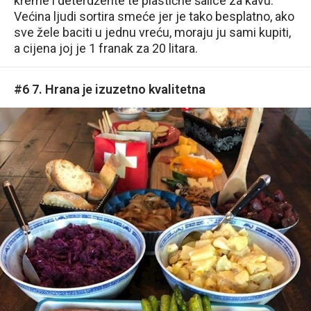
kreme i deterdžente te plastične šalice za kavu.
Većina ljudi sortira smeće jer je tako besplatno, ako
sve žele baciti u jednu vreću, moraju ju sami kupiti,
a cijena joj je 1 franak za 20 litara.
#6 7. Hrana je izuzetno kvalitetna