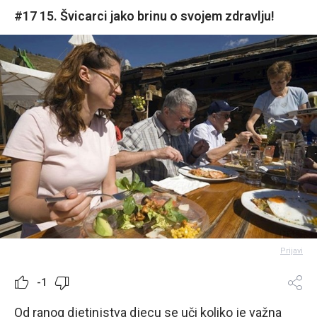
#17 15. Švicarci jako brinu o svojem zdravlju!
Prijavi
-1
Od ranog djetinjstva djecu se uči koliko je važna