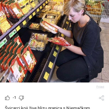
Prijavi
-1
Švicarci koji žive blizu granica s Njemačkom,