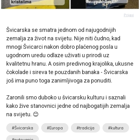
Prijavi
Švicarska se smatra jednom od najugodnijih
zemalja za život na svijetu. Nije niti čudno, kad
mnogi Švicarci nakon dobro plaćenog posla u
ugodnom uredu odlaze uživati u prirodi uz
kvalitetnu hranu. A osim predivnog krajolika, ukusne
čokolade i sireva te pouzdanih banaka - Švicarska
još ima puno toga zanimljivoga za ponuditi.
Zaronili smo duboko u švicarsku kulturu i saznali
kako žive stanovnici jedne od najbogatijih zemalja
na svijetu. 😊
#Švicarska
#Europa
#tradicija
#kultura
#putovanje