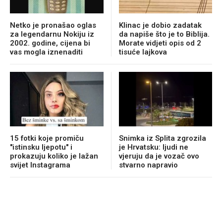
Netko je pronašao oglas
Klinac je dobio zadatak
za legendarnu Nokiju iz
da napiše što je to Biblija.
2002. godine, cijena bi
Morate vidjeti opis od 2
vas mogla iznenaditi
tisuće lajkova
15 fotki koje promiču
Snimka iz Splita zgrozila
"istinsku ljepotu" i
je Hrvatsku: ljudi ne
prokazuju koliko je lažan
vjeruju da je vozač ovo
svijet Instagrama
stvarno napravio