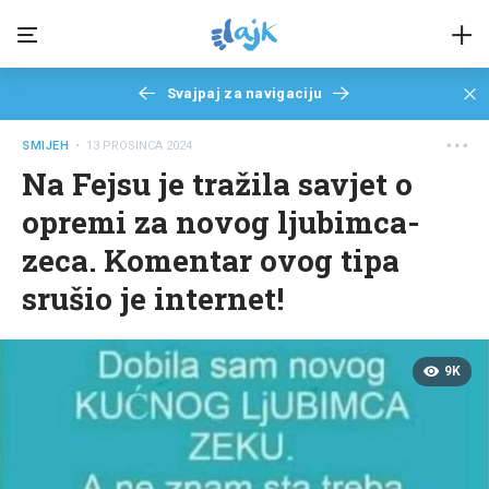
Svajpaj za navigaciju
SMIJEH
• 13 PROSINCA 2024
Na Fejsu je tražila savjet o
opremi za novog ljubimca-
zeca. Komentar ovog tipa
srušio je internet!
9K