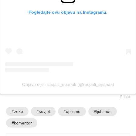
Pogledajte ovu objavu na Instagramu.
Objavu dijeli raspali_opanak (@raspali_opanak)
Prijavi
#zeko
#savjet
#oprema
#ljubimac
#komentar