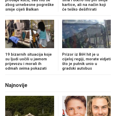
prodaje kuću, sad mu se
sina i otkrio mu pin svoje
zbog urnebesne pogreške
kartice, ali na način koji
smije cijeli Balkan
će teško dešifrirati
19 bizarnih situacija koje
Prizor iz BiH hit je u
su ljudi uočili u javnom
cijeloj regiji, morate vidjeti
prijevozu i morali ih
što je putnik unio u
odmah svima pokazati
gradski autobus
Najnovije