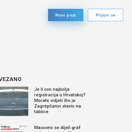
Novi post
Prijavi se
VEZANO
Je li ovo najbolja
registracija u Hrvatskoj?
Morate vidjeti što je
Zagrepčanin stavio na
tablice
Masovno se dijeli graf