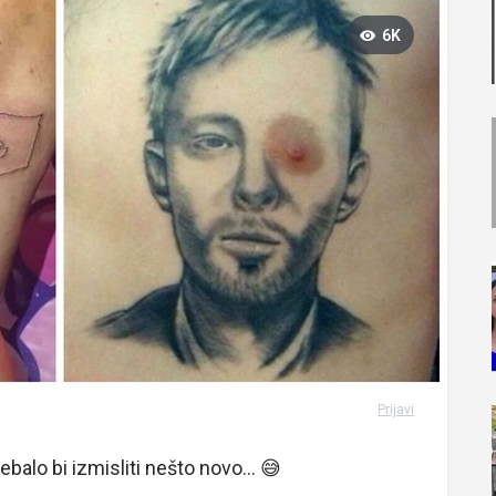
6K
Prijavi
ebalo bi izmisliti nešto novo... 😅