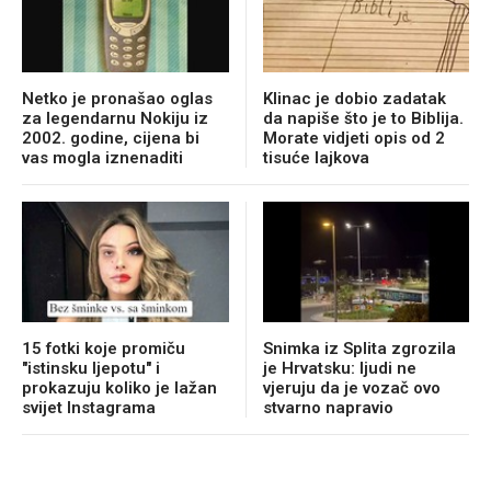
Netko je pronašao oglas
Klinac je dobio zadatak
za legendarnu Nokiju iz
da napiše što je to Biblija.
2002. godine, cijena bi
Morate vidjeti opis od 2
vas mogla iznenaditi
tisuće lajkova
15 fotki koje promiču
Snimka iz Splita zgrozila
"istinsku ljepotu" i
je Hrvatsku: ljudi ne
prokazuju koliko je lažan
vjeruju da je vozač ovo
svijet Instagrama
stvarno napravio