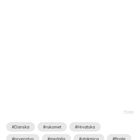
Prijavi
#Danska
#rukomet
#Hrvatska
#prvenstvo
#medalja
#utakmica
#finale