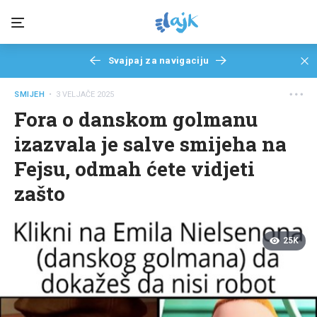
Svajpaj za navigaciju
SMIJEH
• 3 VELJAČE 2025
Fora o danskom golmanu
izazvala je salve smijeha na
Fejsu, odmah ćete vidjeti
zašto
25K