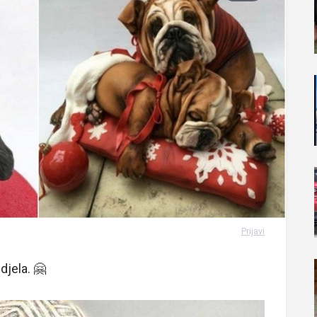
Prijavi
djela. 🤗