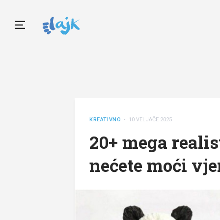
KREATIVNO
• 10 VELJAČE 2025
20+ mega realist
nećete moći vjer