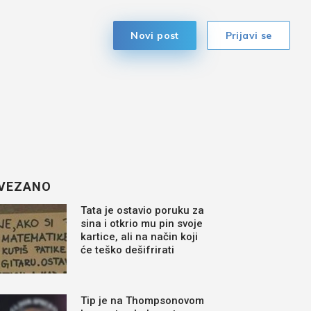
Novi post
Prijavi se
VEZANO
Tata je ostavio poruku za
sina i otkrio mu pin svoje
kartice, ali na način koji
će teško dešifrirati
Tip je na Thompsonovom