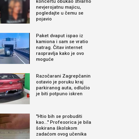
koncertu obukao stvarno
nevjerojatnu majicu,
pogledajte u čemu se
pojavio
Paket dvaput ispao iz
kamiona i sam se vratio
natrag. Čitav internet
raspravlja kako je ovo
moguće
Razočarani Zagrepčanin
ostavio je poruku kraj
parkiranog auta, odlučio
je biti potpuno iskren
"Htio bih se probuditi
kao..." Profesorica je bila
šokirana školskom
zadaćom ovog učenika