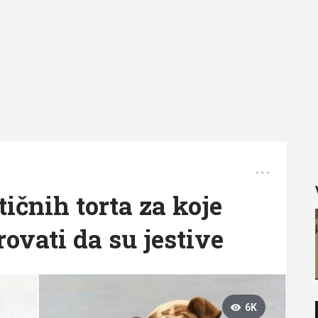
ičnih torta za koje
ovati da su jestive
6K