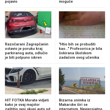
pojavio
moguće
Razočarani Zagrepčanin
"Htio bih se probuditi
ostavio je poruku kraj
kao..." Profesorica je bila
parkiranog auta, odlučio
šokirana školskom
je biti potpuno iskren
zadaćom ovog učenika
HIT FOTKA Morate vidjeti
Bizarna snimka iz
kako je ovaj majstor
Makarske širi se
zaštitio svoj skupi auto od
internetom. Nevjerojatno