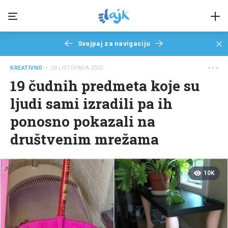
Svajpaj za navigaciju
KREATIVNO
• 28 LISTOPADA 2025
19 čudnih predmeta koje su
ljudi sami izradili pa ih
ponosno pokazali na
društvenim mrežama
10K