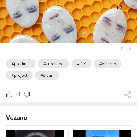
Prijavi
#predmet
#kreativno
#DIY
#bizarno
#projekt
#stvari
-1
Vezano