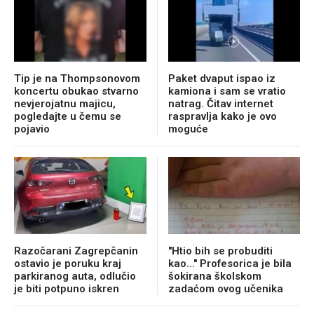
Tip je na Thompsonovom
Paket dvaput ispao iz
koncertu obukao stvarno
kamiona i sam se vratio
nevjerojatnu majicu,
natrag. Čitav internet
pogledajte u čemu se
raspravlja kako je ovo
pojavio
moguće
Razočarani Zagrepčanin
"Htio bih se probuditi
ostavio je poruku kraj
kao..." Profesorica je bila
parkiranog auta, odlučio
šokirana školskom
je biti potpuno iskren
zadaćom ovog učenika