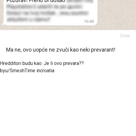
Prijavi
Ma ne, ovo uopće ne zvuči kao neki prevarant!
Hredditori budu kao: Je li ovo prevara??
by
u/SmeshTime
in
croatia