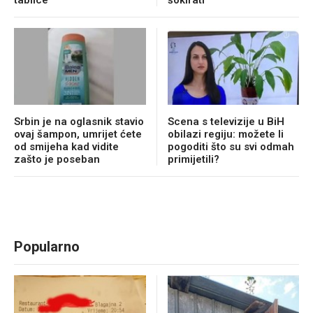
tablice
šokirati
Srbin je na oglasnik stavio
Scena s televizije u BiH
ovaj šampon, umrijet ćete
obilazi regiju: možete li
od smijeha kad vidite
pogoditi što su svi odmah
zašto je poseban
primijetili?
Popularno