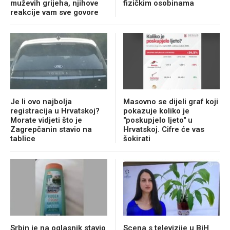
muževih grijeha, njihove
fizičkim osobinama
reakcije vam sve govore
Je li ovo najbolja
Masovno se dijeli graf koji
registracija u Hrvatskoj?
pokazuje koliko je
Morate vidjeti što je
"poskupjelo ljeto" u
Zagrepčanin stavio na
Hrvatskoj. Cifre će vas
tablice
šokirati
Srbin je na oglasnik stavio
Scena s televizije u BiH