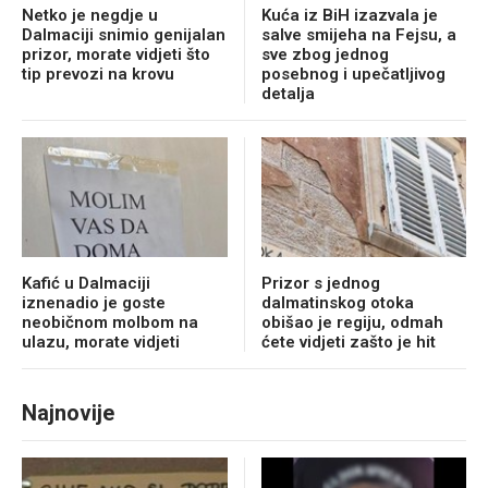
Netko je negdje u
Kuća iz BiH izazvala je
Dalmaciji snimio genijalan
salve smijeha na Fejsu, a
prizor, morate vidjeti što
sve zbog jednog
tip prevozi na krovu
posebnog i upečatljivog
detalja
Kafić u Dalmaciji
Prizor s jednog
iznenadio je goste
dalmatinskog otoka
neobičnom molbom na
obišao je regiju, odmah
ulazu, morate vidjeti
ćete vidjeti zašto je hit
Najnovije