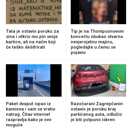
Tata je ostavio poruku za
Tip je na Thompsonovom
sina i otkrio mu pin svoje
koncertu obukao stvarno
kartice, ali na način koji
nevjerojatnu majicu,
će teško dešifrirati
pogledajte u čemu se
pojavio
Paket dvaput ispao iz
Razočarani Zagrepčanin
kamiona i sam se vratio
ostavio je poruku kraj
natrag. Čitav internet
parkiranog auta, odlučio
raspravlja kako je ovo
je biti potpuno iskren
moguće