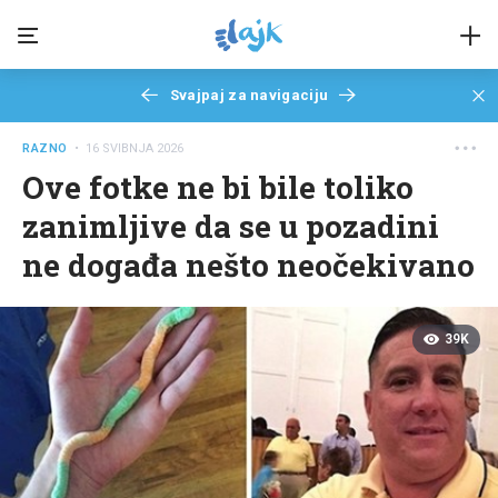
Svajpaj za navigaciju
RAZNO
• 16 SVIBNJA 2026
Ove fotke ne bi bile toliko
zanimljive da se u pozadini
ne događa nešto neočekivano
39K