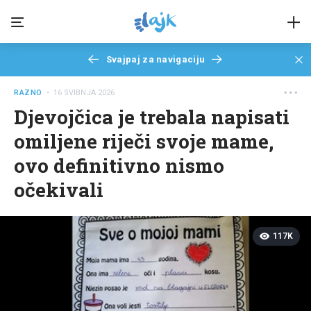
Svajpaj za navigaciju
RAZNO
• 16 SVIBNJA 2026
Djevojčica je trebala napisati
omiljene riječi svoje mame,
ovo definitivno nismo
očekivali
117K