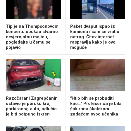
Tip je na Thompsonovom
Paket dvaput ispao iz
koncertu obukao stvarno
kamiona i sam se vratio
nevjerojatnu majicu,
natrag. Čitav internet
pogledajte u čemu se
raspravlja kako je ovo
pojavio
moguće
Razočarani Zagrepčanin
"Htio bih se probuditi
ostavio je poruku kraj
kao..." Profesorica je bila
parkiranog auta, odlučio
šokirana školskom
je biti potpuno iskren
zadaćom ovog učenika