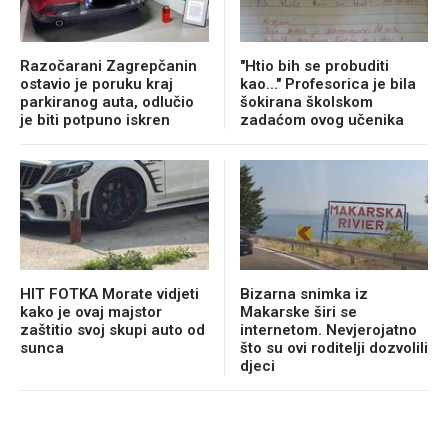
Razočarani Zagrepčanin
"Htio bih se probuditi
ostavio je poruku kraj
kao..." Profesorica je bila
parkiranog auta, odlučio
šokirana školskom
je biti potpuno iskren
zadaćom ovog učenika
HIT FOTKA Morate vidjeti
Bizarna snimka iz
kako je ovaj majstor
Makarske širi se
zaštitio svoj skupi auto od
internetom. Nevjerojatno
sunca
što su ovi roditelji dozvolili
djeci