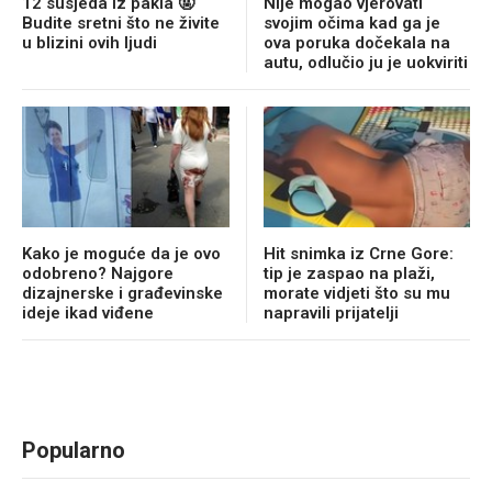
12 susjeda iz pakla 🤬
Nije mogao vjerovati
Budite sretni što ne živite
svojim očima kad ga je
u blizini ovih ljudi
ova poruka dočekala na
autu, odlučio ju je uokviriti
Kako je moguće da je ovo
Hit snimka iz Crne Gore:
odobreno? Najgore
tip je zaspao na plaži,
dizajnerske i građevinske
morate vidjeti što su mu
ideje ikad viđene
napravili prijatelji
Popularno