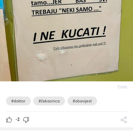
Prijavi
#doktor
#čekaonica
#obavijest
-2