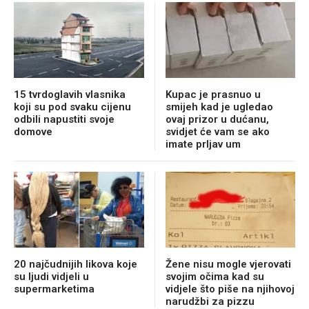
15 tvrdoglavih vlasnika
Kupac je prasnuo u
koji su pod svaku cijenu
smijeh kad je ugledao
odbili napustiti svoje
ovaj prizor u dućanu,
domove
svidjet će vam se ako
imate prljav um
20 najčudnijih likova koje
Žene nisu mogle vjerovati
su ljudi vidjeli u
svojim očima kad su
supermarketima
vidjele što piše na njihovoj
narudžbi za pizzu