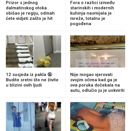
Prizor s jednog
Fora o razlici između
dalmatinskog otoka
starinskih i modernih
obišao je regiju, odmah
kuhinja nasmijala je
ćete vidjeti zašto je hit
mreže, totalno je
pogođena
12 susjeda iz pakla 🤬
Nije mogao vjerovati
Budite sretni što ne živite
svojim očima kad ga je
u blizini ovih ljudi
ova poruka dočekala na
autu, odlučio ju je uokviriti