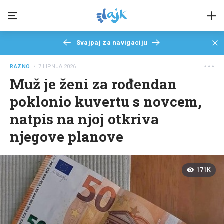
Svajpaj za navigaciju
RAZNO
• 7 LIPNJA 2026
Muž je ženi za rođendan
poklonio kuvertu s novcem,
natpis na njoj otkriva
njegove planove
171K