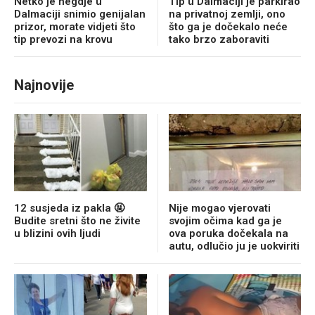
Netko je negdje u
Tip u Dalmaciji je parkirao
Dalmaciji snimio genijalan
na privatnoj zemlji, ono
prizor, morate vidjeti što
što ga je dočekalo neće
tip prevozi na krovu
tako brzo zaboraviti
Najnovije
12 susjeda iz pakla 🤬
Nije mogao vjerovati
Budite sretni što ne živite
svojim očima kad ga je
u blizini ovih ljudi
ova poruka dočekala na
autu, odlučio ju je uokviriti